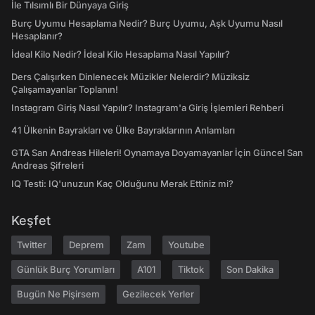
İle Tılsımlı Bir Dünyaya Giriş
Burç Uyumu Hesaplama Nedir? Burç Uyumu, Aşk Uyumu Nasıl
Hesaplanır?
İdeal Kilo Nedir? İdeal Kilo Hesaplama Nasıl Yapılır?
Ders Çalışırken Dinlenecek Müzikler Nelerdir? Müziksiz
Çalışamayanlar Toplanın!
Instagram Giriş Nasıl Yapılır? Instagram'a Giriş İşlemleri Rehberi
41 Ülkenin Bayrakları ve Ülke Bayraklarının Anlamları
GTA San Andreas Hileleri! Oynamaya Doyamayanlar İçin Güncel San
Andreas Şifreleri
IQ Testi: IQ'unuzun Kaç Olduğunu Merak Ettiniz mi?
Keşfet
Twitter
Deprem
Zam
Youtube
Günlük Burç Yorumları
A101
Tiktok
Son Dakika
Bugün Ne Pişirsem
Gezilecek Yerler