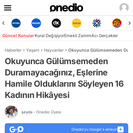
Güncel Konular
Kural Değişiyor
Emekli Zammı
Acı Gerçekler
Haberler
Yaşam
Hayvanlar
Okuyunca Gülümsemeden Duramay
Okuyunca Gülümsemeden
Duramayacağınız, Eşlerine
Hamile Olduklarını Söyleyen 16
Kadının Hikâyesi
şeyda
- Onedio Üyesi
Onedio’yu Google'a ekleyin