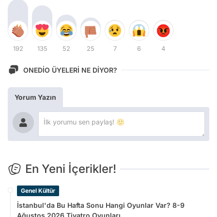
192
135
52
25
7
6
4
ONEDİO ÜYELERİ NE DİYOR?
Yorum Yazın
En Yeni İçerikler!
Genel Kültür
İstanbul'da Bu Hafta Sonu Hangi Oyunlar Var? 8-9
Ağustos 2026 Tiyatro Oyunları