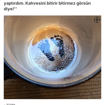
yaptırdım. Kahvesini bitirir bitirmez görsün
diye!''
- klahr