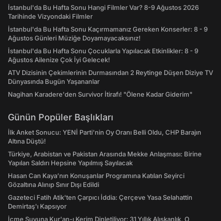
İstanbul'da Bu Hafta Sonu Hangi Filmler Var? 8-9 Ağustos 2026
Tarihinde Vizyondaki Filmler
İstanbul'da Bu Hafta Sonu Kaçırmamanız Gereken Konserler: 8 - 9
Ağustos Günleri Müziğe Doyamayacaksınız!
İstanbul'da Bu Hafta Sonu Çocuklarla Yapılacak Etkinlikler: 8 - 9
Ağustos Ailenize Çok İyi Gelecek!
ATV Dizisinin Çekimlerinin Durmasından 2 Reytinge Düşen Diziye TV
Dünyasında Bugün Yaşananlar
Nagihan Karadere'den Survivor İtirafı! "Ölene Kadar Giderim"
Günün Popüler Başlıkları
İlk Anket Sonucu: YENİ Parti'nin Oy Oranı Belli Oldu, CHP Barajın
Altına Düştü!
Türkiye, Arabistan ve Pakistan Arasında Mekke Anlaşması: Birine
Yapılan Saldırı Hepsine Yapılmış Sayılacak
Hasan Can Kaya’nın Konuşanlar Programına Katılan Seyirci
Gözaltına Alınıp Sınır Dışı Edildi
Gazeteci Fatih Atik'ten Çarpıcı İddia: Çerçeve Yasa Selahattin
Demirtaş'ı Kapsıyor
İçme Suyuna Kur'an-ı Kerim Dinletiliyor: 31 Yıllık Alışkanlık, O