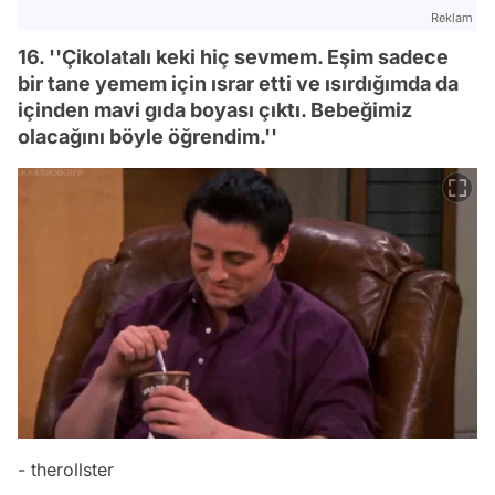
Reklam
16. ''Çikolatalı keki hiç sevmem. Eşim sadece
bir tane yemem için ısrar etti ve ısırdığımda da
içinden mavi gıda boyası çıktı. Bebeğimiz
olacağını böyle öğrendim.''
- therollster