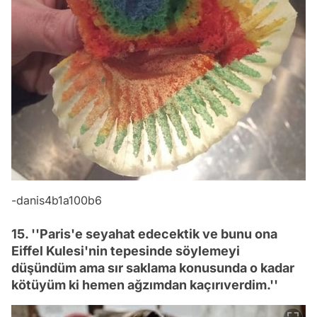
-danis4b1a100b6
15. ''Paris'e seyahat edecektik ve bunu ona
Eiffel Kulesi'nin tepesinde söylemeyi
düşündüm ama sır saklama konusunda o kadar
kötüyüm ki hemen ağzımdan kaçırıverdim.''