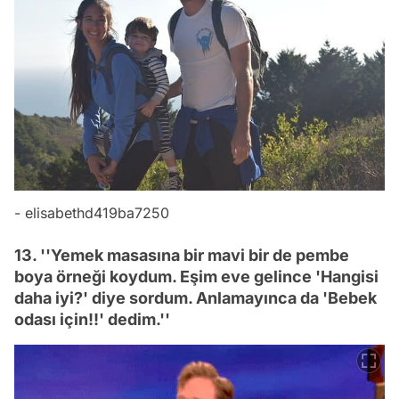
- elisabethd419ba7250
13. ''Yemek masasına bir mavi bir de pembe
boya örneği koydum. Eşim eve gelince 'Hangisi
daha iyi?' diye sordum. Anlamayınca da 'Bebek
odası için!!' dedim.''