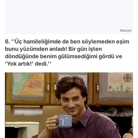
Reklam
6. ''Üç hamileliğimde de ben söylemeden eşim
bunu yüzümden anladı! Bir gün işten
döndüğünde benim gülümsediğimi gördü ve
'Yok artık!' dedi.''