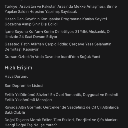
Türkiye, Arabistan ve Pakistan Arasında Mekke Anlaşması: Birine
Yapılan Saldırı Hepsine Yapılmış Sayılacak
Hasan Can Kaya’nın Konuşanlar Programına Katılan Seyirci
Gözaltına Alınıp Sınır Dışı Edildi
İçme Suyuna Kur'an-ı Kerim Dinletiliyor: 31 Yıllık Alışkanlık, O
İlimizde 24 Saat Devam Ediyor
Gazeteci Fatih Atik'ten Çarpıcı İddia: Çerçeve Yasa Selahattin
Demirtaş'ı Kapsıyor
Dursun Özbek'in Veda Davetine Icardi'den Soğuk Yanıt
Hızlı Erişim
Hava Durumu
Son Depremler Listesi
Evlilik Yıl Dönümü Sözleri! En Özel Romantik, Duygusal ve Resimli
Evlilik Yıl dönümü Mesajları
Rüyada Altın Görmek: Gerçekler de Saadetiniz de Çil Çil Altınlarda
Saklı Olabilir!
Doğal Taşların Merak Edilen Tüm Etkileri, Enerjileri ve Şifa Alanları:
Hangi Doğal Taş Ne İşe Yarar?