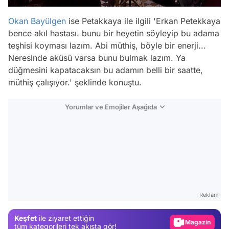
Okan Bayülgen
ise Petakkaya ile ilgili 'Erkan Petekkaya
bence akıl hastası. bunu bir heyetin söyleyip bu adama
teşhisi koyması lazım. Abi müthiş, böyle bir enerji...
Neresinde aküsü varsa bunu bulmak lazım. Ya
düğmesini kapatacaksın bu adamın belli bir saatte,
müthiş çalışıyor.' şeklinde konuştu.
Yorumlar ve Emojiler Aşağıda
Video
Test
Reklam
Gündem
Magazin
Keşfet
ile ziyaret ettiğin
tüm kategorileri tek akışta gör!