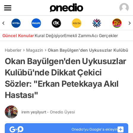
Güncel Konular
Kural Değişiyor
Emekli Zammı
Acı Gerçekler
Haberler
Magazin
Okan Bayülgen'den Uykusuzlar Kulübü'nde
Okan Bayülgen'den Uykusuzlar
Kulübü'nde Dikkat Çekici
Sözler: "Erkan Petekkaya Akıl
Hastası"
irem yeşilyurt
- Onedio Üyesi
Onedio’yu Google'a ekleyin