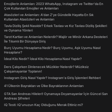
Emojilerin Anlamları: 2023 WhatsApp, Instagram ve Twitter'da En
Çok Kullanılan Emojiler ve Anlamları
Atasözleri ve Anlamları: A'dan Z'ye Gündelik Hayatta En Sık
Kullanılan Atasözleri ve Anlamları
Tavla Diziliş Şekli Nasıldır? Erkek Tavlası ve Kız Tavlası Diziliş Şekilleri
ve Oynama Yönleri
Tarot Kartları ve Anlamları Nelerdir? Majör ve Minör Arkana Desteleri
İle Tılsımlı Bir Dünyaya Giriş
Burç Uyumu Hesaplama Nedir? Burç Uyumu, Aşk Uyumu Nasıl
Hesaplanır?
İdeal Kilo Nedir? İdeal Kilo Hesaplama Nasıl Yapılır?
Ders Çalışırken Dinlenecek Müzikler Nelerdir? Müziksiz
Çalışamayanlar Toplanın!
Instagram Giriş Nasıl Yapılır? Instagram'a Giriş İşlemleri Rehberi
41 Ülkenin Bayrakları ve Ülke Bayraklarının Anlamları
GTA San Andreas Hileleri! Oynamaya Doyamayanlar İçin Güncel San
Andreas Şifreleri
IQ Testi: IQ'unuzun Kaç Olduğunu Merak Ettiniz mi?