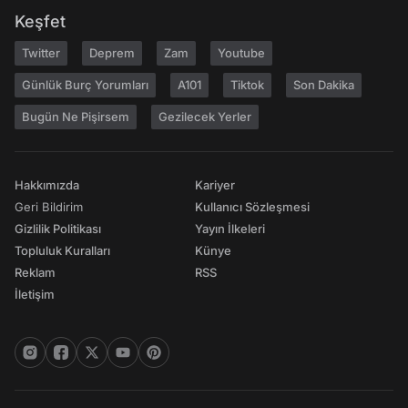
Keşfet
Twitter
Deprem
Zam
Youtube
Günlük Burç Yorumları
A101
Tiktok
Son Dakika
Bugün Ne Pişirsem
Gezilecek Yerler
Hakkımızda
Kariyer
Geri Bildirim
Kullanıcı Sözleşmesi
Gizlilik Politikası
Yayın İlkeleri
Topluluk Kuralları
Künye
Reklam
RSS
İletişim