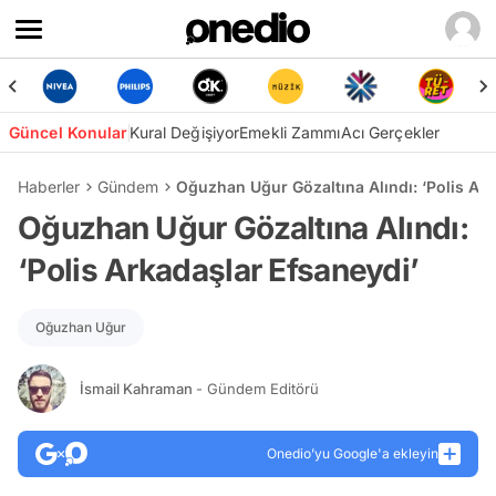
Güncel Konular
Kural Değişiyor
Emekli Zammı
Acı Gerçekler
Haberler
Gündem
Oğuzhan Uğur Gözaltına Alındı: ‘Polis Ark
Oğuzhan Uğur Gözaltına Alındı:
‘Polis Arkadaşlar Efsaneydi’
Oğuzhan Uğur
İsmail Kahraman
- Gündem Editörü
Onedio’yu Google'a ekleyin