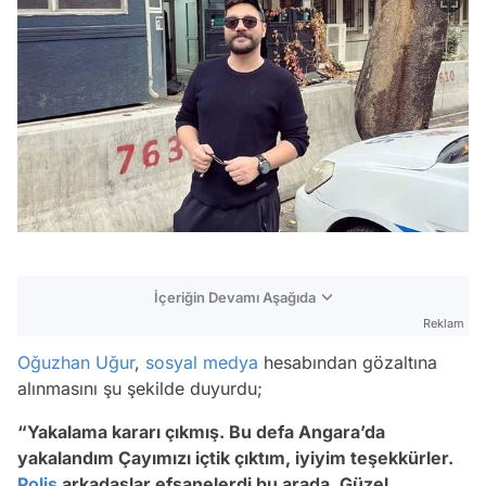
İçeriğin Devamı Aşağıda
Reklam
Oğuzhan Uğur
,
sosyal medya
hesabından gözaltına
alınmasını şu şekilde duyurdu;
“Yakalama kararı çıkmış. Bu defa Angara’da
yakalandım Çayımızı içtik çıktım, iyiyim teşekkürler.
Polis
arkadaşlar efsanelerdi bu arada. Güzel