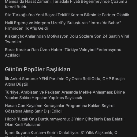
Manisa'da Hasat Zamanı: Tarladaki Fiyatı Beğenmeyince Çözümü
Kendi Buldu
Sıla Türkoğlu'na Yeni Başrol Teklifi! Kerem Bürsin'le Partner Olabilir
Halit Ergenç ve Meryem Uzerli'yi Buluşturan "İmroz'da Bahar"
Filminden İlk Afiş Geldi
Kıskançlık Anılarından Motivasyon Dolu Sözlere Son 24 Saatin Viral
Tweetleri
Ebrar Karakurt'tan Üzen Haber: Türkiye Voleybol Federasyonu
Açıkladı
Günün Popüler Başlıkları
İlk Anket Sonucu: YENİ Parti'nin Oy Oranı Belli Oldu, CHP Barajın
Altına Düştü!
Türkiye, Arabistan ve Pakistan Arasında Mekke Anlaşması: Birine
Yapılan Saldırı Hepsine Yapılmış Sayılacak
Hasan Can Kaya’nın Konuşanlar Programına Katılan Seyirci
Gözaltına Alınıp Sınır Dışı Edildi
Hiçbir Tuzak Onu Durduramıyordu: 3 Yıldır Çiftçilerin Baş Belası
Olan Kedi Yakalandı
İçme Suyuna Kur'an-ı Kerim Dinletiliyor: 31 Yıllık Alışkanlık, O