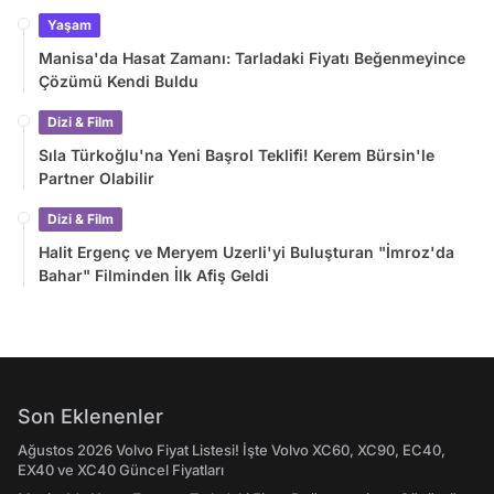
Yaşam
Manisa'da Hasat Zamanı: Tarladaki Fiyatı Beğenmeyince
Çözümü Kendi Buldu
Dizi & Film
Sıla Türkoğlu'na Yeni Başrol Teklifi! Kerem Bürsin'le
Partner Olabilir
Dizi & Film
Halit Ergenç ve Meryem Uzerli'yi Buluşturan "İmroz'da
Bahar" Filminden İlk Afiş Geldi
Son Eklenenler
Ağustos 2026 Volvo Fiyat Listesi! İşte Volvo XC60, XC90, EC40,
EX40 ve XC40 Güncel Fiyatları