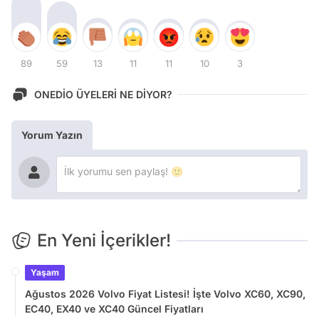
89
59
13
11
11
10
3
ONEDİO ÜYELERİ NE DİYOR?
Yorum Yazın
En Yeni İçerikler!
Yaşam
Ağustos 2026 Volvo Fiyat Listesi! İşte Volvo XC60, XC90,
EC40, EX40 ve XC40 Güncel Fiyatları