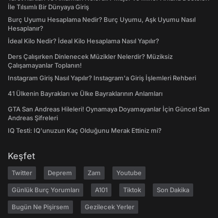
İle Tılsımlı Bir Dünyaya Giriş
Burç Uyumu Hesaplama Nedir? Burç Uyumu, Aşk Uyumu Nasıl
Hesaplanır?
İdeal Kilo Nedir? İdeal Kilo Hesaplama Nasıl Yapılır?
Ders Çalışırken Dinlenecek Müzikler Nelerdir? Müziksiz
Çalışamayanlar Toplanın!
Instagram Giriş Nasıl Yapılır? Instagram'a Giriş İşlemleri Rehberi
41 Ülkenin Bayrakları ve Ülke Bayraklarının Anlamları
GTA San Andreas Hileleri! Oynamaya Doyamayanlar İçin Güncel San
Andreas Şifreleri
IQ Testi: IQ'unuzun Kaç Olduğunu Merak Ettiniz mi?
Keşfet
Twitter
Deprem
Zam
Youtube
Günlük Burç Yorumları
A101
Tiktok
Son Dakika
Bugün Ne Pişirsem
Gezilecek Yerler