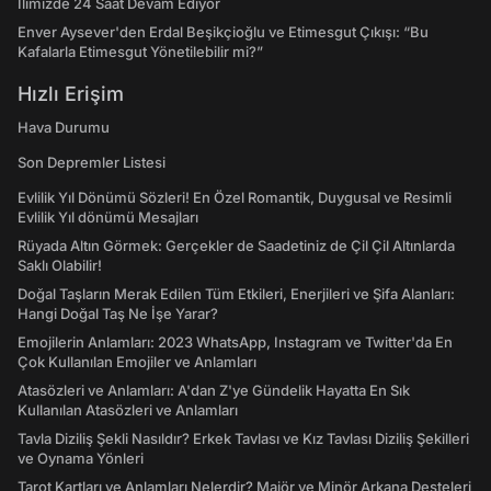
İlimizde 24 Saat Devam Ediyor
Enver Aysever'den Erdal Beşikçioğlu ve Etimesgut Çıkışı: “Bu
Kafalarla Etimesgut Yönetilebilir mi?”
Hızlı Erişim
Hava Durumu
Son Depremler Listesi
Evlilik Yıl Dönümü Sözleri! En Özel Romantik, Duygusal ve Resimli
Evlilik Yıl dönümü Mesajları
Rüyada Altın Görmek: Gerçekler de Saadetiniz de Çil Çil Altınlarda
Saklı Olabilir!
Doğal Taşların Merak Edilen Tüm Etkileri, Enerjileri ve Şifa Alanları:
Hangi Doğal Taş Ne İşe Yarar?
Emojilerin Anlamları: 2023 WhatsApp, Instagram ve Twitter'da En
Çok Kullanılan Emojiler ve Anlamları
Atasözleri ve Anlamları: A'dan Z'ye Gündelik Hayatta En Sık
Kullanılan Atasözleri ve Anlamları
Tavla Diziliş Şekli Nasıldır? Erkek Tavlası ve Kız Tavlası Diziliş Şekilleri
ve Oynama Yönleri
Tarot Kartları ve Anlamları Nelerdir? Majör ve Minör Arkana Desteleri