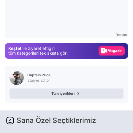
Video
Test
Gündem
Reklam
Magazin
Keşfet
ile ziyaret ettiğin
Video
tüm kategorileri tek akışta gör!
Test
Captain Price
Stajyer Editör
Tüm içerikleri
Sana Özel Seçtiklerimiz