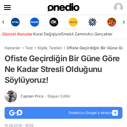
Güncel Konular
Kural Değişiyor
Emekli Zammı
Acı Gerçekler
Haberler
Test
Kişilik Testleri
Ofiste Geçirdiğin Bir Güne Gö
Ofiste Geçirdiğin Bir Güne Göre
Ne Kadar Stresli Olduğunu
Söylüyoruz!
Captain Price
- Stajyer Editör
Onedio’yu Google'a ekleyin
15.08.2019 - 18:00