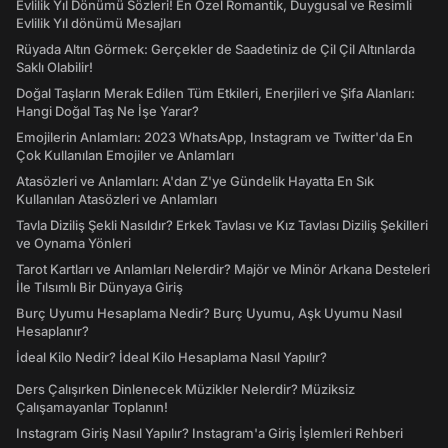
Evlilik Yıl Dönümü Sözleri! En Özel Romantik, Duygusal ve Resimli
Evlilik Yıl dönümü Mesajları
Rüyada Altın Görmek: Gerçekler de Saadetiniz de Çil Çil Altınlarda
Saklı Olabilir!
Doğal Taşların Merak Edilen Tüm Etkileri, Enerjileri ve Şifa Alanları:
Hangi Doğal Taş Ne İşe Yarar?
Emojilerin Anlamları: 2023 WhatsApp, Instagram ve Twitter'da En
Çok Kullanılan Emojiler ve Anlamları
Atasözleri ve Anlamları: A'dan Z'ye Gündelik Hayatta En Sık
Kullanılan Atasözleri ve Anlamları
Tavla Diziliş Şekli Nasıldır? Erkek Tavlası ve Kız Tavlası Diziliş Şekilleri
ve Oynama Yönleri
Tarot Kartları ve Anlamları Nelerdir? Majör ve Minör Arkana Desteleri
İle Tılsımlı Bir Dünyaya Giriş
Burç Uyumu Hesaplama Nedir? Burç Uyumu, Aşk Uyumu Nasıl
Hesaplanır?
İdeal Kilo Nedir? İdeal Kilo Hesaplama Nasıl Yapılır?
Ders Çalışırken Dinlenecek Müzikler Nelerdir? Müziksiz
Çalışamayanlar Toplanın!
Instagram Giriş Nasıl Yapılır? Instagram'a Giriş İşlemleri Rehberi