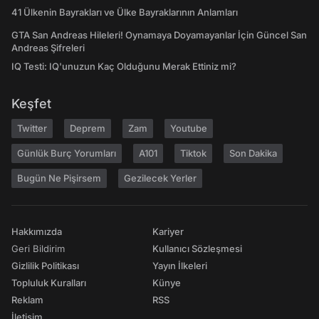
41 Ülkenin Bayrakları ve Ülke Bayraklarının Anlamları
GTA San Andreas Hileleri! Oynamaya Doyamayanlar İçin Güncel San
Andreas Şifreleri
IQ Testi: IQ'unuzun Kaç Olduğunu Merak Ettiniz mi?
Keşfet
Twitter
Deprem
Zam
Youtube
Günlük Burç Yorumları
A101
Tiktok
Son Dakika
Bugün Ne Pişirsem
Gezilecek Yerler
Hakkımızda
Kariyer
Geri Bildirim
Kullanıcı Sözleşmesi
Gizlilik Politikası
Yayın İlkeleri
Topluluk Kuralları
Künye
Reklam
RSS
İletişim