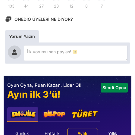
103
44
27
23
12
8
7
ONEDİO ÜYELERİ NE DİYOR?
Yorum Yazın
Oyun Oyna, Puan Kazan, Lider Ol!
Şimdi Oyna
Ayın ilk 3’ü!
Günlük
Haftalık
Aylık
Yıllık