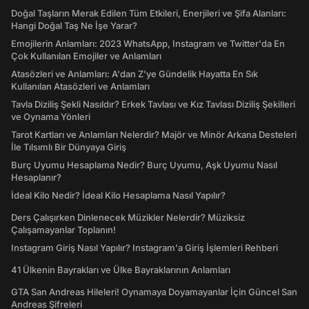
Doğal Taşların Merak Edilen Tüm Etkileri, Enerjileri ve Şifa Alanları:
Hangi Doğal Taş Ne İşe Yarar?
Emojilerin Anlamları: 2023 WhatsApp, Instagram ve Twitter'da En
Çok Kullanılan Emojiler ve Anlamları
Atasözleri ve Anlamları: A'dan Z'ye Gündelik Hayatta En Sık
Kullanılan Atasözleri ve Anlamları
Tavla Diziliş Şekli Nasıldır? Erkek Tavlası ve Kız Tavlası Diziliş Şekilleri
ve Oynama Yönleri
Tarot Kartları ve Anlamları Nelerdir? Majör ve Minör Arkana Desteleri
İle Tılsımlı Bir Dünyaya Giriş
Burç Uyumu Hesaplama Nedir? Burç Uyumu, Aşk Uyumu Nasıl
Hesaplanır?
İdeal Kilo Nedir? İdeal Kilo Hesaplama Nasıl Yapılır?
Ders Çalışırken Dinlenecek Müzikler Nelerdir? Müziksiz
Çalışamayanlar Toplanın!
Instagram Giriş Nasıl Yapılır? Instagram'a Giriş İşlemleri Rehberi
41 Ülkenin Bayrakları ve Ülke Bayraklarının Anlamları
GTA San Andreas Hileleri! Oynamaya Doyamayanlar İçin Güncel San
Andreas Şifreleri