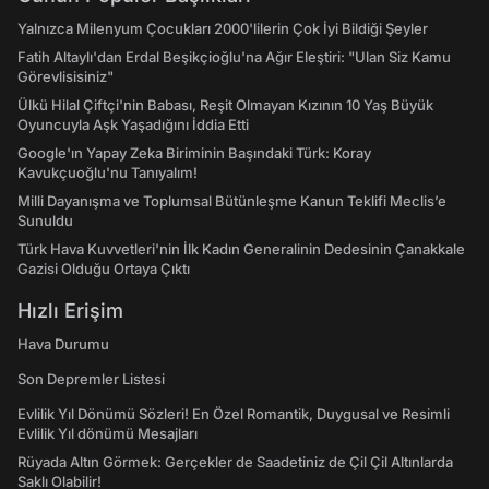
Yalnızca Milenyum Çocukları 2000'lilerin Çok İyi Bildiği Şeyler
Fatih Altaylı'dan Erdal Beşikçioğlu'na Ağır Eleştiri: "Ulan Siz Kamu
Görevlisisiniz"
Ülkü Hilal Çiftçi'nin Babası, Reşit Olmayan Kızının 10 Yaş Büyük
Oyuncuyla Aşk Yaşadığını İddia Etti
Google'ın Yapay Zeka Biriminin Başındaki Türk: Koray
Kavukçuoğlu'nu Tanıyalım!
Milli Dayanışma ve Toplumsal Bütünleşme Kanun Teklifi Meclis’e
Sunuldu
Türk Hava Kuvvetleri'nin İlk Kadın Generalinin Dedesinin Çanakkale
Gazisi Olduğu Ortaya Çıktı
Hızlı Erişim
Hava Durumu
Son Depremler Listesi
Evlilik Yıl Dönümü Sözleri! En Özel Romantik, Duygusal ve Resimli
Evlilik Yıl dönümü Mesajları
Rüyada Altın Görmek: Gerçekler de Saadetiniz de Çil Çil Altınlarda
Saklı Olabilir!