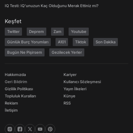
IQ Testi: IQ'unuzun Kaç Olduğunu Merak Ettiniz mi?
Keşfet
Twitter
Deprem
Zam
Youtube
Günlük Burç Yorumları
A101
Tiktok
Son Dakika
Bugün Ne Pişirsem
Gezilecek Yerler
Hakkımızda
Kariyer
Geri Bildirim
Kullanıcı Sözleşmesi
Gizlilik Politikası
Yayın İlkeleri
Topluluk Kuralları
Künye
Reklam
RSS
İletişim