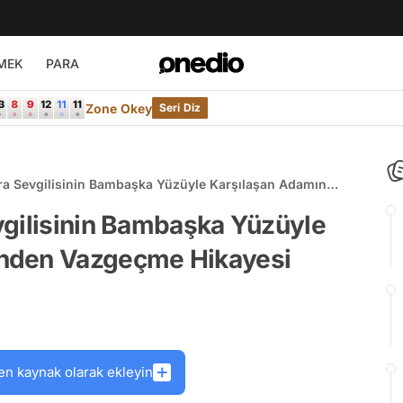
MEK
PARA
Zone Okey
Seri Diz
ra Sevgilisinin Bambaşka Yüzüyle Karşılaşan Adamın
 Hikayesi
vgilisinin Bambaşka Yüzüyle
nden Vazgeçme Hikayesi
en kaynak olarak ekleyin