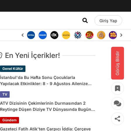
Giriş Yap
Görüş Bildir
En Yeni İçerikler!
Genel Kültür
İstanbul'da Bu Hafta Sonu Çocuklarla
Yapılacak Etkinlikler: 8 - 9 Ağustos Ailenize
Çok İyi Gelecek!
TV
ATV Dizisinin Çekimlerinin Durmasından 2
Reytinge Düşen Diziye TV Dünyasında Bugün
Yaşananlar
Gündem
Gazeteci Fatih Atik'ten Çarpıcı İddia: Çerçeve