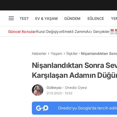
TEST
EV & YAŞAM
GÜNDEM
EĞLENCE
YE
Güncel Konular
Kural Değişiyor
Emekli Zammı
Acı Gerçekler
Haberler
Yaşam
İlişkiler
Nişanlandıktan Son
Düğünden Vazgeçme
Nişanlandıktan Sonra Se
Karşılaşan Adamın Düğü
Gülbeyaz
- Onedio Üyesi
21.12.2023 - 12:52
Onedio’yu Google’da tercih edil