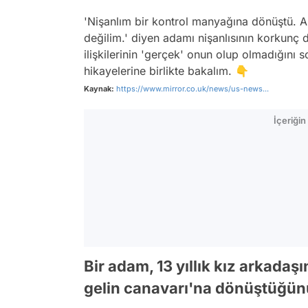
'Nişanlım bir kontrol manyağına dönüştü. 
değilim.' diyen adamı nişanlısının korkunç
ilişkilerinin 'gerçek' onun olup olmadığını s
hikayelerine birlikte bakalım. 👇
Kaynak:
https://www.mirror.co.uk/news/us-news...
İçeriği
Bir adam, 13 yıllık kız arkadaşın
gelin canavarı'na dönüştüğünü