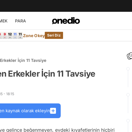
MEK
PARA
Zone Okey
Seri Diz
rkekler İçin 11 Tavsiye
 Erkekler İçin 11 Tavsiye
5 - 18:15
en kaynak olarak ekleyin
eve gelince beğenmeyen, evdeki kıyafetlerinin hiçbiri