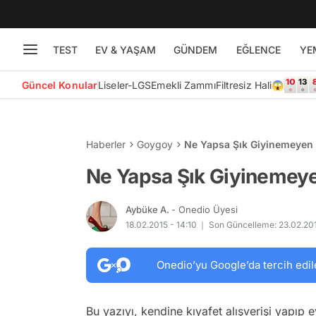
TEST
EV & YAŞAM
GÜNDEM
EĞLENCE
YE
Güncel Konular
Liseler-LGS
Emekli Zammı
Filtresiz Hali😱
Haberler
Goygoy
Ne Yapsa Şık Giyinemeyen E
Ne Yapsa Şık Giyinemeyen
Aybüke A.
- Onedio Üyesi
18.02.2015 - 14:10
Son Güncelleme: 23.02.201
Onedio’yu Google’da tercih edil
Bu yazıyı, kendine kıyafet alışverişi yapıp 