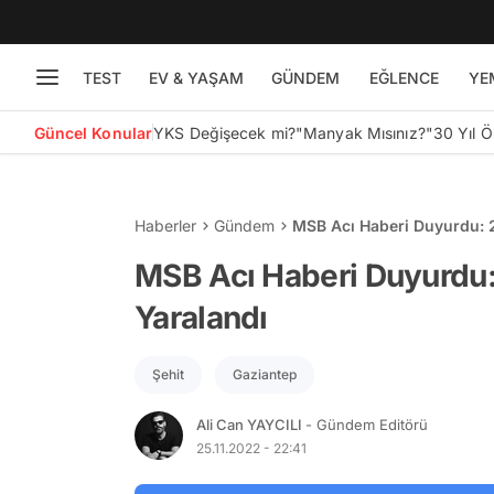
TEST
EV & YAŞAM
GÜNDEM
EĞLENCE
YE
Güncel Konular
YKS Değişecek mi?
"Manyak Mısınız?"
30 Yıl 
Haberler
Gündem
MSB Acı Haberi Duyurdu: 2
MSB Acı Haberi Duyurdu: 
Yaralandı
Şehit
Gaziantep
Ali Can YAYCILI
- Gündem Editörü
25.11.2022 - 22:41