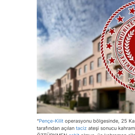
“
Pençe-Kilit
operasyonu bölgesinde, 25 Ka
tarafından açılan
taciz
ateşi sonucu kahram