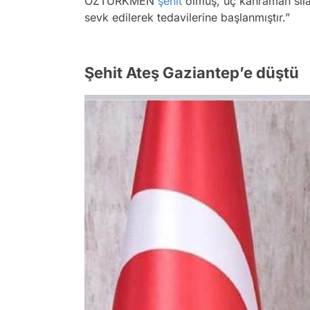
ÖZTÜRKMEN
şehit
olmuş, üç kahraman sila
sevk edilerek tedavilerine başlanmıştır.”
Şehit Ateş Gaziantep’e düştü