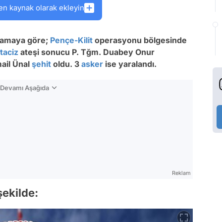
en kaynak olarak ekleyin
klamaya göre;
Pençe-Kilit
operasyonu bölgesinde
taciz
ateşi sonucu P. Tğm. Duabey Onur
ail Ünal
şehit
oldu. 3
asker
ise yaralandı.
n Devamı Aşağıda
Reklam
ekilde: