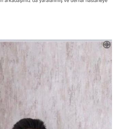
h arkadaşımız da yaralanmış ve derhal hastaneye