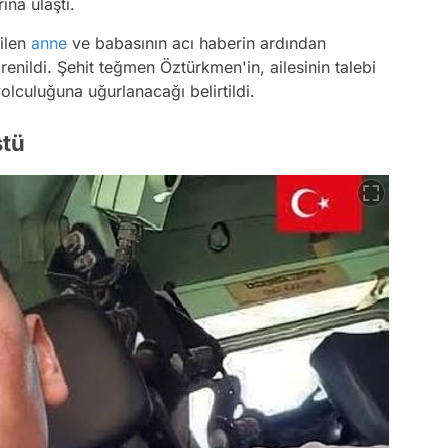
ına ulaştı.
nilen
anne
ve babasının acı haberin ardından
enildi. Şehit teğmen Öztürkmen'in, ailesinin talebi
lculuğuna uğurlanacağı belirtildi.
ştü