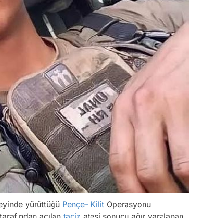
zeyinde yürüttüğü
Pençe- Kilit
Operasyonu
tarafından açılan
taciz
ateşi sonucu ağır yaralanan