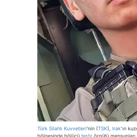
Türk Silahlı Kuvvetleri
’nin (
TSK
),
Irak
'ın ku
bölgesinde bölücü
terör
örgütü mensupları 