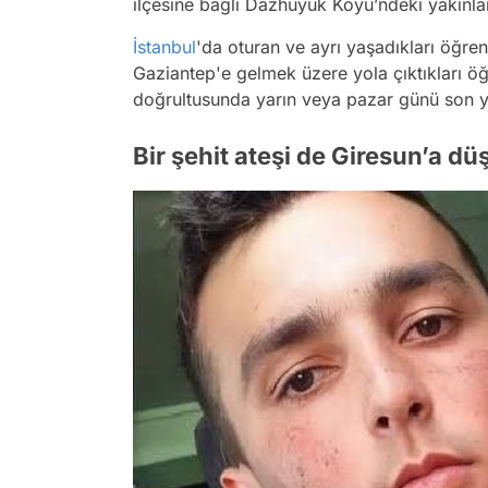
ilçesine bağlı Dazhüyük Köyü’ndeki yakınlar
İstanbul
'da oturan ve ayrı yaşadıkları öğre
Gaziantep'e gelmek üzere yola çıktıkları öğr
doğrultusunda yarın veya pazar günü son yo
Bir şehit ateşi de Giresun’a dü