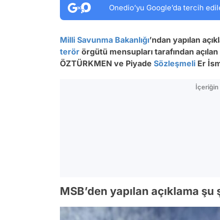
Onedio’yu Google’da tercih edil
Milli Savunma Bakanlığı
’ndan yapılan açı
terör
örgütü mensupları tarafından açılan
ÖZTÜRKMEN ve Piyade
Sözleşmeli
Er İsm
İçeriği
MSB’den yapılan açıklama şu ş