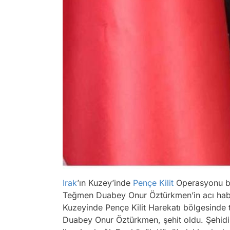
Irak
’ın Kuzey’inde
Pençe Kilit
Operasyonu böl
Teğmen Duabey Onur Öztürkmen’in acı ha
Kuzeyinde Pençe Kilit Harekatı bölgesinde t
Duabey Onur Öztürkmen, şehit oldu. Şehidin