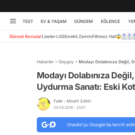
TEST
EV & YAŞAM
GÜNDEM
EĞLENCE
YE
Güncel Konular
Liseler-LGS
Emekli Zammı
Filtresiz Hali😱
Haberler
Goygoy
Modayı Dolabınıza Değil, D
Modayı Dolabınıza Değil,
Uydurma Sanatı: Eski Kot
Fulin
- Misafir Editör
04.05.2016 - 23:01
Onedio’yu Google’da tercih edil