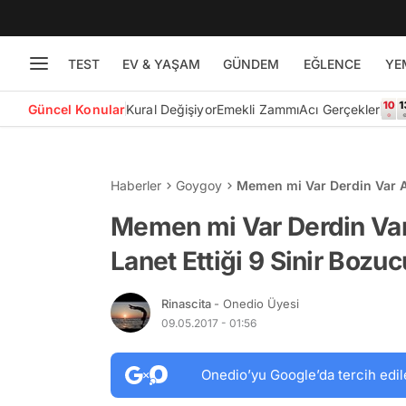
TEST
EV & YAŞAM
GÜNDEM
EĞLENCE
YE
Güncel Konular
Kural Değişiyor
Emekli Zammı
Acı Gerçekler
Haberler
Goygoy
Memen mi Var Derdin Var Ar
Tipi
Memen mi Var Derdin Var
Lanet Ettiği 9 Sinir Bozu
Rinascita
- Onedio Üyesi
09.05.2017 - 01:56
Onedio’yu Google’da tercih edil