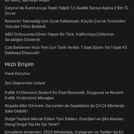
Bir Genç Sahneye Atladı
Çeşme'de Kumrucuya Tepki Yağdı! 1,5 Saatlik Süreyi Aşana 2 Bin TL
Ücret
Kemerini Takmadığı İçin Uçak Kalkamadı: Küçük Çocuk Yüzünden
Yolcular 1 Gün Bekledi
ABD Ordusunda Görev Yapan Bir Türk, Kaliforniya Çöllerinin
Sıcaklığını Gösterdi
Çok Beklenen Hızlı Tren İçin Tarih Verildi: 7 Saat Süren Yol 1 Saat 45
Dakikaya Düşecek!
Hızlı Erişim
Hava Durumu
Son Depremler Listesi
Evlilik Yıl Dönümü Sözleri! En Özel Romantik, Duygusal ve Resimli
Evlilik Yıl dönümü Mesajları
Rüyada Altın Görmek: Gerçekler de Saadetiniz de Çil Çil Altınlarda
Saklı Olabilir!
Doğal Taşların Merak Edilen Tüm Etkileri, Enerjileri ve Şifa Alanları:
Hangi Doğal Taş Ne İşe Yarar?
Emojilerin Anlamları: 2023 WhatsApp, Instagram ve Twitter'da En