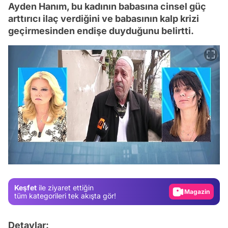
Ayden Hanım, bu kadının babasına cinsel güç
arttırıcı ilaç verdiğini ve babasının kalp krizi
geçirmesinden endişe duyduğunu belirtti.
Video
Test
Gündem
Magazin
Keşfet
ile ziyaret ettiğin
Video
tüm kategorileri tek akışta gör!
Test
Detaylar: