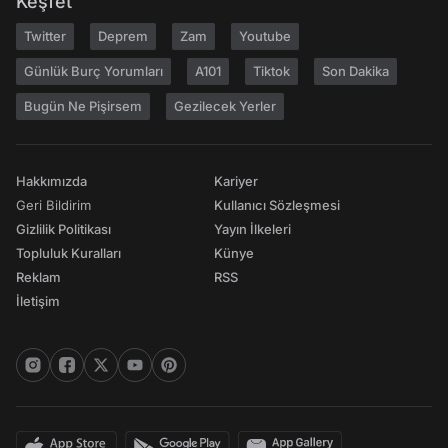
Keşfet
Twitter
Deprem
Zam
Youtube
Günlük Burç Yorumları
A101
Tiktok
Son Dakika
Bugün Ne Pişirsem
Gezilecek Yerler
Hakkımızda
Kariyer
Geri Bildirim
Kullanıcı Sözleşmesi
Gizlilik Politikası
Yayın İlkeleri
Topluluk Kuralları
Künye
Reklam
RSS
İletişim