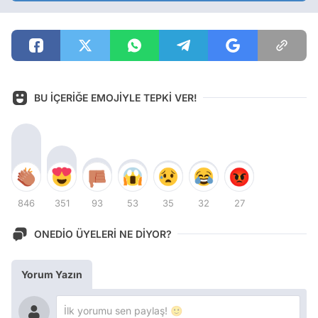
BU İÇERİĞE EMOJİYLE TEPKİ VER!
846
351
93
53
35
32
27
ONEDİO ÜYELERİ NE DİYOR?
Yorum Yazın