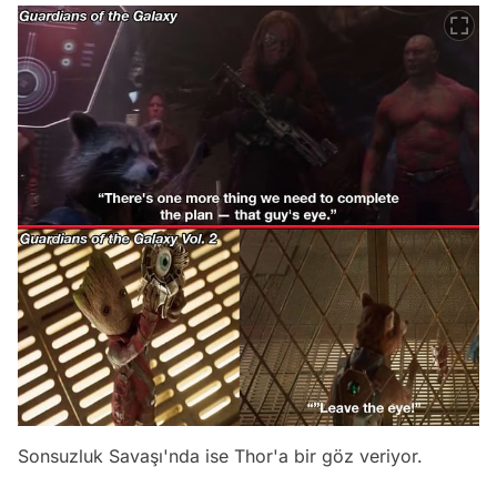
Sonsuzluk Savaşı'nda ise Thor'a bir göz veriyor.