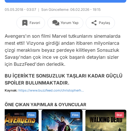
05.05.2018 - 03:07
Son Güncelleme: 06.02.2026 - 19:15
Favori
Yorum Yap
Paylaş
Avengers'ın son filmi Marvel tutkunlarını sinemalarda
mest etti! Vizyona girdiği andan itibaren milyonlarca
çizgi meraklısını beyaz perdeye kilitleyen Sonsuzluk
Savaşı'ndan çok ince ve çok başarılı detayları sizler
için BuzzFeed'den derledik.
BU İÇERİKTE SONSUZLUK TAŞLARI KADAR GÜÇLÜ
SPOİLER BULUNMAKTADIR.
Kaynak:
https://www.buzzfeed.com/christopherh...
ÖNE ÇIKAN YAPIMLAR & OYUNCULAR
Film
Film
Dizi