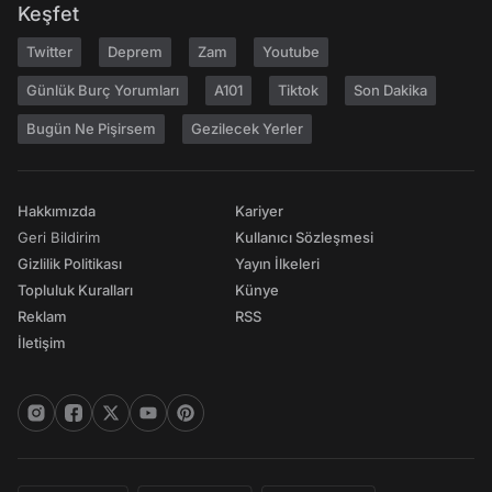
Keşfet
Twitter
Deprem
Zam
Youtube
Günlük Burç Yorumları
A101
Tiktok
Son Dakika
Bugün Ne Pişirsem
Gezilecek Yerler
Hakkımızda
Kariyer
Geri Bildirim
Kullanıcı Sözleşmesi
Gizlilik Politikası
Yayın İlkeleri
Topluluk Kuralları
Künye
Reklam
RSS
İletişim