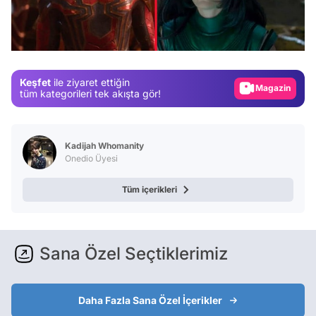
Test
Gündem
Magazin
Keşfet
ile ziyaret ettiğin
Video
tüm kategorileri tek akışta gör!
Test
Kadijah Whomanity
Onedio Üyesi
Tüm içerikleri
Sana Özel Seçtiklerimiz
Daha Fazla Sana Özel İçerikler