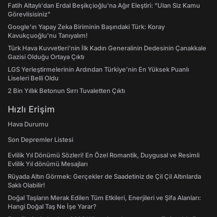
Fatih Altaylı'dan Erdal Beşikçioğlu'na Ağır Eleştiri: "Ulan Siz Kamu
Görevlisisiniz"
Google'ın Yapay Zeka Biriminin Başındaki Türk: Koray
Kavukçuoğlu'nu Tanıyalım!
Türk Hava Kuvvetleri'nin İlk Kadın Generalinin Dedesinin Çanakkale
Gazisi Olduğu Ortaya Çıktı
LGS Yerleştirmelerinin Ardından Türkiye'nin En Yüksek Puanlı
Liseleri Belli Oldu
2 Bin Yıllık Betonun Sırrı Tuvaletten Çıktı
Hızlı Erişim
Hava Durumu
Son Depremler Listesi
Evlilik Yıl Dönümü Sözleri! En Özel Romantik, Duygusal ve Resimli
Evlilik Yıl dönümü Mesajları
Rüyada Altın Görmek: Gerçekler de Saadetiniz de Çil Çil Altınlarda
Saklı Olabilir!
Doğal Taşların Merak Edilen Tüm Etkileri, Enerjileri ve Şifa Alanları:
Hangi Doğal Taş Ne İşe Yarar?