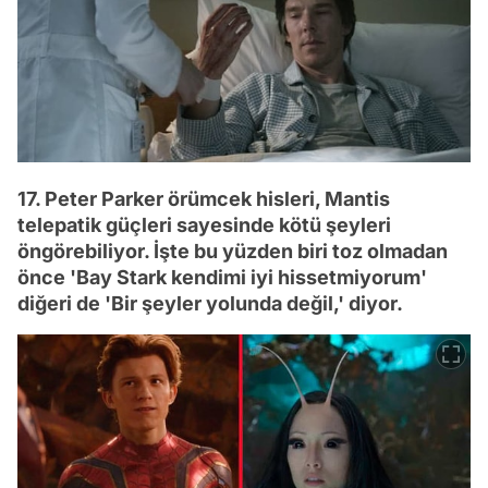
17. Peter Parker örümcek hisleri, Mantis
telepatik güçleri sayesinde kötü şeyleri
öngörebiliyor. İşte bu yüzden biri toz olmadan
önce 'Bay Stark kendimi iyi hissetmiyorum'
diğeri de 'Bir şeyler yolunda değil,' diyor.
Video