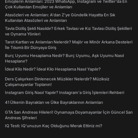
Emojilerin Anlamları: 2023 WhatsApp, Instagram ve Twitter'da En
Çok Kullanılan Emojiler ve Anlamları
Atasözleri ve Anlamları: A'dan Z'ye Gündelik Hayatta En Sık
Kullanılan Atasözleri ve Anlamları
Tavla Diziliş Şekli Nasıldır? Erkek Tavlası ve Kız Tavlası Diziliş Şekilleri
ve Oynama Yönleri
Tarot Kartları ve Anlamları Nelerdir? Majör ve Minör Arkana Desteleri
İle Tılsımlı Bir Dünyaya Giriş
Burç Uyumu Hesaplama Nedir? Burç Uyumu, Aşk Uyumu Nasıl
Hesaplanır?
İdeal Kilo Nedir? İdeal Kilo Hesaplama Nasıl Yapılır?
Ders Çalışırken Dinlenecek Müzikler Nelerdir? Müziksiz
Çalışamayanlar Toplanın!
Instagram Giriş Nasıl Yapılır? Instagram'a Giriş İşlemleri Rehberi
41 Ülkenin Bayrakları ve Ülke Bayraklarının Anlamları
GTA San Andreas Hileleri! Oynamaya Doyamayanlar İçin Güncel San
Andreas Şifreleri
IQ Testi: IQ'unuzun Kaç Olduğunu Merak Ettiniz mi?