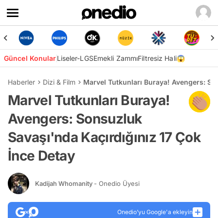
Güncel Konular
Liseler-LGS
Emekli Zammı
Filtresiz Hali😱
Haberler
Dizi & Film
Marvel Tutkunları Buraya! Avengers: So
Marvel Tutkunları Buraya!
Avengers: Sonsuzluk
Savaşı'nda Kaçırdığınız 17 Çok
İnce Detay
Kadijah Whomanity
- Onedio Üyesi
Onedio’yu Google'a ekleyin