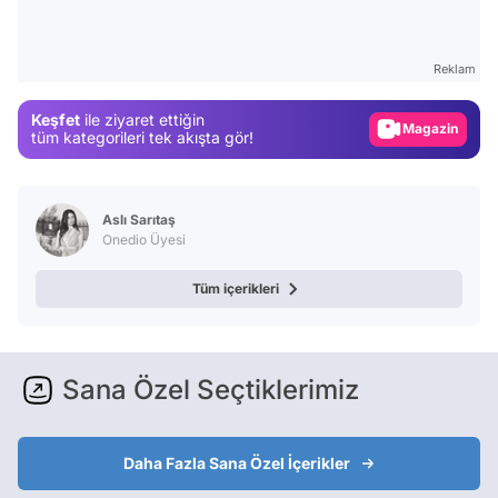
Test
Gündem
Reklam
Magazin
Keşfet
ile ziyaret ettiğin
Video
tüm kategorileri tek akışta gör!
Test
Aslı Sarıtaş
Onedio Üyesi
Tüm içerikleri
Sana Özel Seçtiklerimiz
Daha Fazla Sana Özel İçerikler