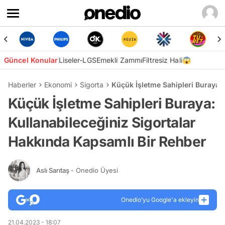
Güncel Konular
Liseler-LGS
Emekli Zammı
Filtresiz Hali😱
Haberler
Ekonomi
Sigorta
Küçük İşletme Sahipleri Buraya: 
Küçük İşletme Sahipleri Buraya:
Kullanabileceğiniz Sigortalar
Hakkında Kapsamlı Bir Rehber
Aslı Sarıtaş
- Onedio Üyesi
Onedio’yu Google'a ekleyin
21.04.2023 - 18:07