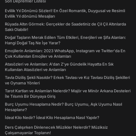
Son Depremler Listesi
Evlilik Yıl Dönümü Sözleri! En Özel Romantik, Duygusal ve Resimli
Evlilik Yıl dönümü Mesajları
Rüyada Altın Görmek: Gerçekler de Saadetiniz de Çil Çil Altınlarda
Saklı Olabilir!
Doğal Taşların Merak Edilen Tüm Etkileri, Enerjileri ve Şifa Alanları:
Hangi Doğal Taş Ne İşe Yarar?
Emojilerin Anlamları: 2023 WhatsApp, Instagram ve Twitter'da En
Çok Kullanılan Emojiler ve Anlamları
Atasözleri ve Anlamları: A'dan Z'ye Gündelik Hayatta En Sık
Kullanılan Atasözleri ve Anlamları
Tavla Diziliş Şekli Nasıldır? Erkek Tavlası ve Kız Tavlası Diziliş Şekilleri
ve Oynama Yönleri
Tarot Kartları ve Anlamları Nelerdir? Majör ve Minör Arkana Desteleri
İle Tılsımlı Bir Dünyaya Giriş
Burç Uyumu Hesaplama Nedir? Burç Uyumu, Aşk Uyumu Nasıl
Hesaplanır?
İdeal Kilo Nedir? İdeal Kilo Hesaplama Nasıl Yapılır?
Ders Çalışırken Dinlenecek Müzikler Nelerdir? Müziksiz
Çalışamayanlar Toplanın!