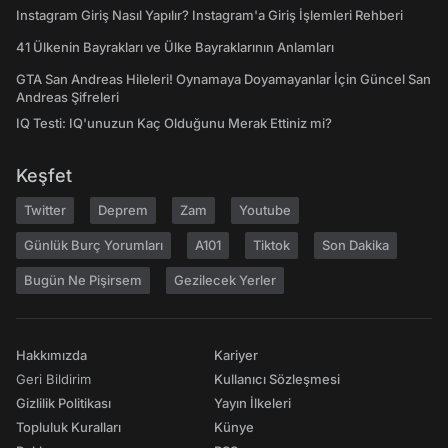
Instagram Giriş Nasıl Yapılır? Instagram'a Giriş İşlemleri Rehberi
41 Ülkenin Bayrakları ve Ülke Bayraklarının Anlamları
GTA San Andreas Hileleri! Oynamaya Doyamayanlar İçin Güncel San
Andreas Şifreleri
IQ Testi: IQ'unuzun Kaç Olduğunu Merak Ettiniz mi?
Keşfet
Twitter
Deprem
Zam
Youtube
Günlük Burç Yorumları
A101
Tiktok
Son Dakika
Bugün Ne Pişirsem
Gezilecek Yerler
Hakkımızda
Kariyer
Geri Bildirim
Kullanıcı Sözleşmesi
Gizlilik Politikası
Yayın İlkeleri
Topluluk Kuralları
Künye