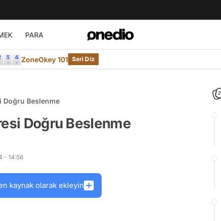
MEK
PARA
ZoneOkey 101
Seri Diz
si Doğru Beslenme
aresi Doğru Beslenme
 - 14:56
en kaynak olarak ekleyin