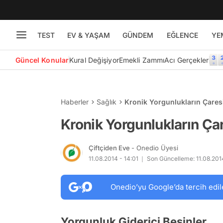
TEST
EV & YAŞAM
GÜNDEM
EĞLENCE
YE
Güncel Konular
Kural Değişiyor
Emekli Zammı
Acı Gerçekler
Haberler
Sağlık
Kronik Yorgunlukların Çare
Kronik Yorgunlukların Ç
Çiftçiden Eve
- Onedio Üyesi
11.08.2014 - 14:01
Son Güncelleme: 11.08.2014
Onedio’yu Google’da tercih edil
Yorgunluk Giderici Besinler