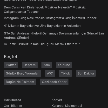
Ders Çalışırken Dinlenecek Müzikler Nelerdir? Müziksiz
Çalışamayanlar Toplanın!
Instagram Giriş Nasıl Yapılır? Instagram'a Giriş İşlemleri Rehberi
41 Ülkenin Bayrakları ve Ülke Bayraklarının Anlamları
GTA San Andreas Hileleri! Oynamaya Doyamayanlar İçin Güncel San
Andreas Şifreleri
IQ Testi: IQ'unuzun Kaç Olduğunu Merak Ettiniz mi?
Keşfet
Twitter
Deprem
Zam
Youtube
Günlük Burç Yorumları
A101
Tiktok
Son Dakika
Bugün Ne Pişirsem
Gezilecek Yerler
Hakkımızda
Kariyer
Geri Bildirim
Kullanıcı Sözleşmesi