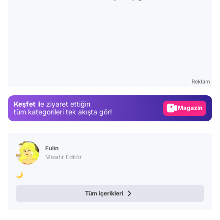
Video
Test
Gündem
Reklam
Magazin
Keşfet
ile ziyaret ettiğin
Video
tüm kategorileri tek akışta gör!
Test
Fulin
Misafir Editör
🌙
Tüm içerikleri