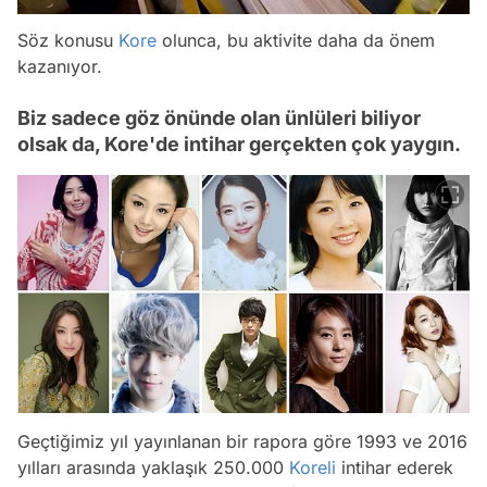
Söz konusu
Kore
olunca, bu aktivite daha da önem
kazanıyor.
Biz sadece göz önünde olan ünlüleri biliyor
olsak da, Kore'de intihar gerçekten çok yaygın.
Geçtiğimiz yıl yayınlanan bir rapora göre 1993 ve 2016
yılları arasında yaklaşık 250.000
Koreli
intihar ederek