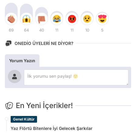
69
64
40
11
11
10
5
ONEDİO ÜYELERİ NE DİYOR?
Yorum Yazın
En Yeni İçerikler!
Genel Kültür
Yaz Flörtü Bitenlere İyi Gelecek Şarkılar