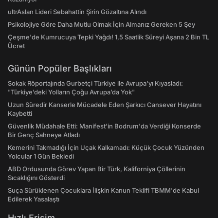
ultrAslan Lideri Sebahattin Şirin Gözaltına Alındı
Psikolojiye Göre Daha Mutlu Olmak İçin Almanız Gereken 5 Şey
Çeşme'de Kumrucuya Tepki Yağdı! 1,5 Saatlik Süreyi Aşana 2 Bin TL
Ücret
Günün Popüler Başlıkları
Sokak Röportajında Gurbetçi Türkiye ile Avrupa'yı Kıyasladı:
"Türkiye’deki Yolların Çoğu Avrupa’da Yok"
Uzun Süredir Kanserle Mücadele Eden Şarkıcı Cansever Hayatını
Kaybetti
Güvenlik Müdahale Etti: Manifest'in Bodrum'da Verdiği Konserde
Bir Genç Sahneye Atladı
Kemerini Takmadığı İçin Uçak Kalkamadı: Küçük Çocuk Yüzünden
Yolcular 1 Gün Bekledi
ABD Ordusunda Görev Yapan Bir Türk, Kaliforniya Çöllerinin
Sıcaklığını Gösterdi
Suça Sürüklenen Çocuklara İlişkin Kanun Teklifi TBMM'de Kabul
Edilerek Yasalaştı
Hızlı Erişim