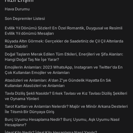
Hava Durumu
Son Depremler Listesi
Evlilik Yıl Dönümü Sözleri! En Özel Romantik, Duygusal ve Resimli
Evlilik Yıl dönümü Mesajları
Rüyada Altın Görmek: Gerçekler de Saadetiniz de Çil Çil Altınlarda
Saklı Olabilir!
Doğal Taşların Merak Edilen Tüm Etkileri, Enerjileri ve Şifa Alanları:
Hangi Doğal Taş Ne İşe Yarar?
Emojilerin Anlamları: 2023 WhatsApp, Instagram ve Twitter'da En
Çok Kullanılan Emojiler ve Anlamları
Atasözleri ve Anlamları: A'dan Z'ye Gündelik Hayatta En Sık
Kullanılan Atasözleri ve Anlamları
Tavla Diziliş Şekli Nasıldır? Erkek Tavlası ve Kız Tavlası Diziliş Şekilleri
ve Oynama Yönleri
Tarot Kartları ve Anlamları Nelerdir? Majör ve Minör Arkana Desteleri
İle Tılsımlı Bir Dünyaya Giriş
Burç Uyumu Hesaplama Nedir? Burç Uyumu, Aşk Uyumu Nasıl
Hesaplanır?
İdeal Kilo Nedir? İdeal Kilo Hesaplama Nasıl Yapılır?