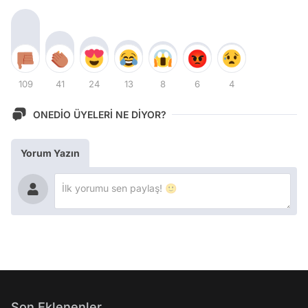
109
41
24
13
8
6
4
ONEDİO ÜYELERİ NE DİYOR?
Yorum Yazın
Son Eklenenler