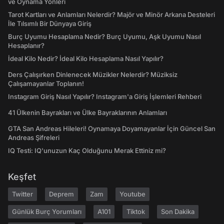
ve Oynama Yönleri
Tarot Kartları ve Anlamları Nelerdir? Majör ve Minör Arkana Desteleri
İle Tılsımlı Bir Dünyaya Giriş
Burç Uyumu Hesaplama Nedir? Burç Uyumu, Aşk Uyumu Nasıl
Hesaplanır?
İdeal Kilo Nedir? İdeal Kilo Hesaplama Nasıl Yapılır?
Ders Çalışırken Dinlenecek Müzikler Nelerdir? Müziksiz
Çalışamayanlar Toplanın!
Instagram Giriş Nasıl Yapılır? Instagram'a Giriş İşlemleri Rehberi
41 Ülkenin Bayrakları ve Ülke Bayraklarının Anlamları
GTA San Andreas Hileleri! Oynamaya Doyamayanlar İçin Güncel San
Andreas Şifreleri
IQ Testi: IQ'unuzun Kaç Olduğunu Merak Ettiniz mi?
Keşfet
Twitter
Deprem
Zam
Youtube
Günlük Burç Yorumları
A101
Tiktok
Son Dakika