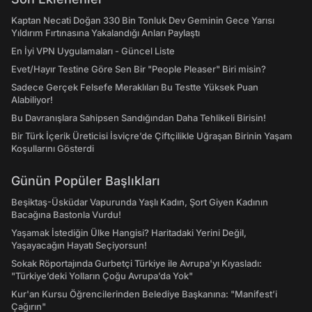
Kaptan Necati Doğan 330 Bin Tonluk Dev Geminin Gece Yarısı
Yıldırım Fırtınasına Yakalandığı Anları Paylaştı
En İyi VPN Uygulamaları - Güncel Liste
Evet/Hayır Testine Göre Sen Bir "People Pleaser" Biri misin?
Sadece Gerçek Felsefe Meraklıları Bu Testte Yüksek Puan
Alabiliyor!
Bu Davranışlara Sahipsen Sandığından Daha Tehlikeli Birisin!
Bir Türk İçerik Üreticisi İsviçre’de Çiftçilikle Uğraşan Birinin Yaşam
Koşullarını Gösterdi
Günün Popüler Başlıkları
Beşiktaş-Üsküdar Vapurunda Yaşlı Kadın, Şort Giyen Kadının
Bacağına Bastonla Vurdu!
Yaşamak İstediğin Ülke Hangisi? Haritadaki Yerini Değil,
Yaşayacağın Hayatı Seçiyorsun!
Sokak Röportajında Gurbetçi Türkiye ile Avrupa'yı Kıyasladı:
"Türkiye’deki Yolların Çoğu Avrupa’da Yok"
Kur'an Kursu Öğrencilerinden Belediye Başkanına: "Manifest’i
Çağırın"