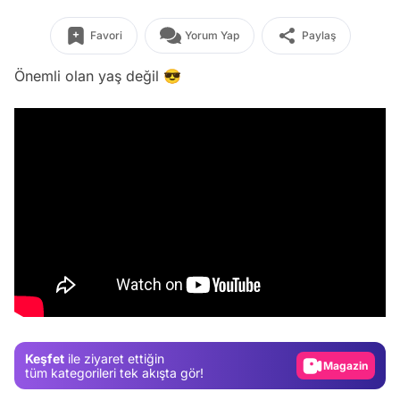
Favori
Yorum Yap
Paylaş
Önemli olan yaş değil 😎
Video
Test
Gündem
Keşfet
ile ziyaret ettiğin
Magazin
tüm kategorileri tek akışta gör!
Video