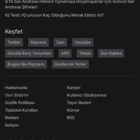
GTA San Andreas Hileleri! Oynamaya Doyamayanlar İçin Güncel San
Andreas Şifreleri
IQ Testi: IQ'unuzun Kaç Olduğunu Merak Ettiniz mi?
Keşfet
Twitter
Deprem
Zam
Youtube
Günlük Burç Yorumları
A101
Tiktok
Son Dakika
Bugün Ne Pişirsem
Gezilecek Yerler
Hakkımızda
Kariyer
Geri Bildirim
Kullanıcı Sözleşmesi
Gizlilik Politikası
Yayın İlkeleri
Topluluk Kuralları
Künye
Reklam
RSS
İletişim