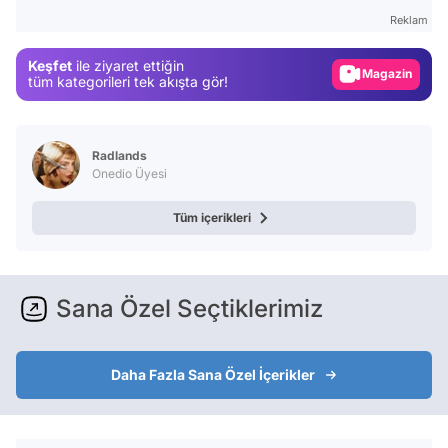
Gündem
Reklam
Magazin
Keşfet
ile ziyaret ettiğin
Video
tüm kategorileri tek akışta gör!
Test
Radlands
Onedio Üyesi
Tüm içerikleri
Sana Özel Seçtiklerimiz
Daha Fazla Sana Özel İçerikler