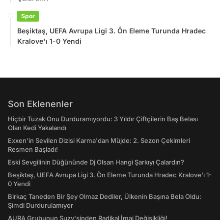
Spor
Beşiktaş, UEFA Avrupa Ligi 3. Ön Eleme Turunda Hradec
Kralove'ı 1-0 Yendi
Son Eklenenler
Hiçbir Tuzak Onu Durduramıyordu: 3 Yıldır Çiftçilerin Baş Belası
Olan Kedi Yakalandı
Exxen'in Sevilen Dizisi Karma'dan Müjde: 2. Sezon Çekimleri
Resmen Başladı!
Eski Sevgilinin Düğününde Dj Olsan Hangi Şarkıyı Çalardın?
Beşiktaş, UEFA Avrupa Ligi 3. Ön Eleme Turunda Hradec Kralove'ı 1-
0 Yendi
Birkaç Taneden Bir Şey Olmaz Dediler, Ülkenin Başına Bela Oldu:
Şimdi Durdurulamıyor
AURA Grubunun Suzy'sinden Radikal İmaj Değişikliği!