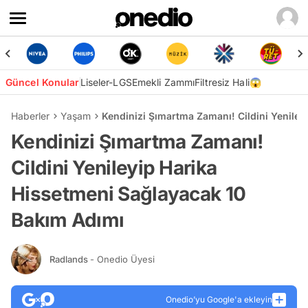
Güncel Konular
Liseler-LGS
Emekli Zammı
Filtresiz Hali😱
Haberler
Yaşam
Kendinizi Şımartma Zamanı! Cildini Yenile
Kendinizi Şımartma Zamanı!
Cildini Yenileyip Harika
Hissetmeni Sağlayacak 10
Bakım Adımı
Radlands
- Onedio Üyesi
Onedio’yu Google'a ekleyin