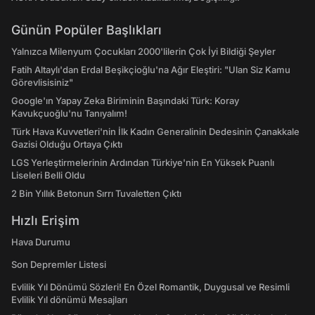
Günün Popüler Başlıkları
Yalnızca Milenyum Çocukları 2000'lilerin Çok İyi Bildiği Şeyler
Fatih Altaylı'dan Erdal Beşikçioğlu'na Ağır Eleştiri: "Ulan Siz Kamu
Görevlisisiniz"
Google'ın Yapay Zeka Biriminin Başındaki Türk: Koray
Kavukçuoğlu'nu Tanıyalım!
Türk Hava Kuvvetleri'nin İlk Kadın Generalinin Dedesinin Çanakkale
Gazisi Olduğu Ortaya Çıktı
LGS Yerleştirmelerinin Ardından Türkiye'nin En Yüksek Puanlı
Liseleri Belli Oldu
2 Bin Yıllık Betonun Sırrı Tuvaletten Çıktı
Hızlı Erişim
Hava Durumu
Son Depremler Listesi
Evlilik Yıl Dönümü Sözleri! En Özel Romantik, Duygusal ve Resimli
Evlilik Yıl dönümü Mesajları