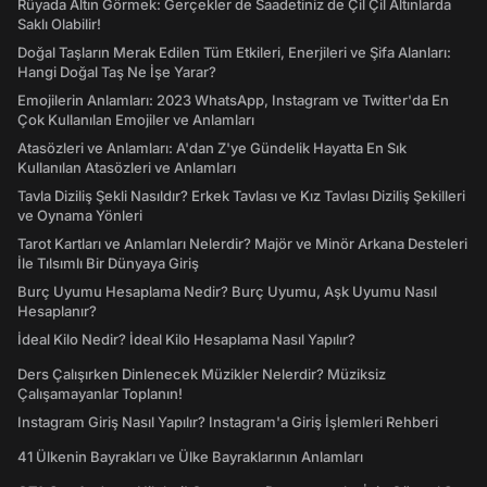
Rüyada Altın Görmek: Gerçekler de Saadetiniz de Çil Çil Altınlarda
Saklı Olabilir!
Doğal Taşların Merak Edilen Tüm Etkileri, Enerjileri ve Şifa Alanları:
Hangi Doğal Taş Ne İşe Yarar?
Emojilerin Anlamları: 2023 WhatsApp, Instagram ve Twitter'da En
Çok Kullanılan Emojiler ve Anlamları
Atasözleri ve Anlamları: A'dan Z'ye Gündelik Hayatta En Sık
Kullanılan Atasözleri ve Anlamları
Tavla Diziliş Şekli Nasıldır? Erkek Tavlası ve Kız Tavlası Diziliş Şekilleri
ve Oynama Yönleri
Tarot Kartları ve Anlamları Nelerdir? Majör ve Minör Arkana Desteleri
İle Tılsımlı Bir Dünyaya Giriş
Burç Uyumu Hesaplama Nedir? Burç Uyumu, Aşk Uyumu Nasıl
Hesaplanır?
İdeal Kilo Nedir? İdeal Kilo Hesaplama Nasıl Yapılır?
Ders Çalışırken Dinlenecek Müzikler Nelerdir? Müziksiz
Çalışamayanlar Toplanın!
Instagram Giriş Nasıl Yapılır? Instagram'a Giriş İşlemleri Rehberi
41 Ülkenin Bayrakları ve Ülke Bayraklarının Anlamları