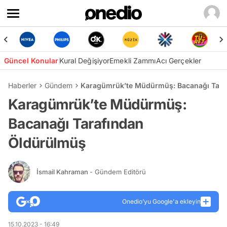
Güncel Konular
Kural Değişiyor
Emekli Zammı
Acı Gerçekler
Haberler
Gündem
Karagümrük’te Müdürmüş: Bacanağı Tara
Karagümrük’te Müdürmüş:
Bacanağı Tarafından
Öldürülmüş
İsmail Kahraman
- Gündem Editörü
Onedio’yu Google'a ekleyin
15.10.2023 - 16:49