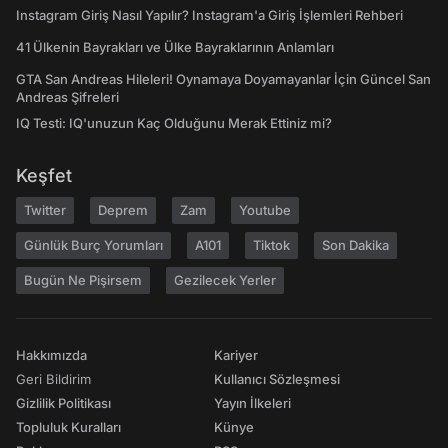
Instagram Giriş Nasıl Yapılır? Instagram'a Giriş İşlemleri Rehberi
41 Ülkenin Bayrakları ve Ülke Bayraklarının Anlamları
GTA San Andreas Hileleri! Oynamaya Doyamayanlar İçin Güncel San
Andreas Şifreleri
IQ Testi: IQ'unuzun Kaç Olduğunu Merak Ettiniz mi?
Keşfet
Twitter
Deprem
Zam
Youtube
Günlük Burç Yorumları
A101
Tiktok
Son Dakika
Bugün Ne Pişirsem
Gezilecek Yerler
Hakkımızda
Kariyer
Geri Bildirim
Kullanıcı Sözleşmesi
Gizlilik Politikası
Yayın İlkeleri
Topluluk Kuralları
Künye