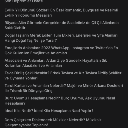
Son Depremler Listesi
Evlilik Yıl Dönümü Sözleri! En Özel Romantik, Duygusal ve Resimli
Evlilik Yıl dönümü Mesajları
Rüyada Altın Görmek: Gerçekler de Saadetiniz de Çil Çil Altınlarda
Saklı Olabilir!
Doğal Taşların Merak Edilen Tüm Etkileri, Enerjileri ve Şifa Alanları:
Hangi Doğal Taş Ne İşe Yarar?
Emojilerin Anlamları: 2023 WhatsApp, Instagram ve Twitter'da En
Çok Kullanılan Emojiler ve Anlamları
Atasözleri ve Anlamları: A'dan Z'ye Gündelik Hayatta En Sık
Kullanılan Atasözleri ve Anlamları
Tavla Diziliş Şekli Nasıldır? Erkek Tavlası ve Kız Tavlası Diziliş Şekilleri
ve Oynama Yönleri
Tarot Kartları ve Anlamları Nelerdir? Majör ve Minör Arkana Desteleri
İle Tılsımlı Bir Dünyaya Giriş
Burç Uyumu Hesaplama Nedir? Burç Uyumu, Aşk Uyumu Nasıl
Hesaplanır?
İdeal Kilo Nedir? İdeal Kilo Hesaplama Nasıl Yapılır?
Ders Çalışırken Dinlenecek Müzikler Nelerdir? Müziksiz
Çalışamayanlar Toplanın!