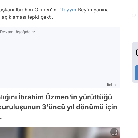
aşkanı İbrahim Özmen'in, '
Tayyip
Bey'in yanına
çıklaması tepki çekti.
n Devamı Aşağıda
Reklam
lığını İbrahim Özmen'in yürüttüğü
kuruluşunun 3'üncü yıl dönümü için
.