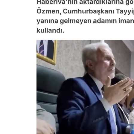
Haberiva'nın aktardıklarına gö
Özmen, Cumhurbaşkanı Tayyip E
yanına gelmeyen adamın imanı
kullandı.