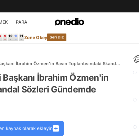
MEK
PARA
Zone Okey
Seri Diz
Başkanı İbrahim Özmen'in Basın Toplantısındaki Skandal
i Başkanı İbrahim Özmen'in
kandal Sözleri Gündemde
en kaynak olarak ekleyin