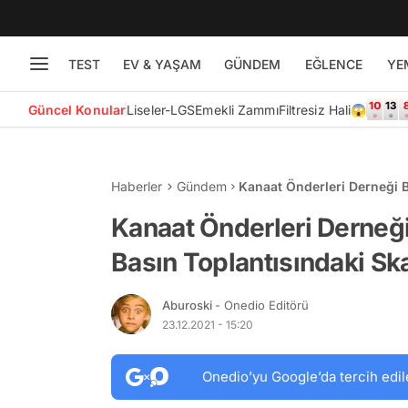
TEST
EV & YAŞAM
GÜNDEM
EĞLENCE
YE
Güncel Konular
Liseler-LGS
Emekli Zammı
Filtresiz Hali😱
Haberler
Gündem
Kanaat Önderleri Derneği 
Sözleri Gündemde
Kanaat Önderleri Derneğ
Basın Toplantısındaki S
Aburoski
- Onedio Editörü
23.12.2021 - 15:20
Onedio’yu Google’da tercih edil