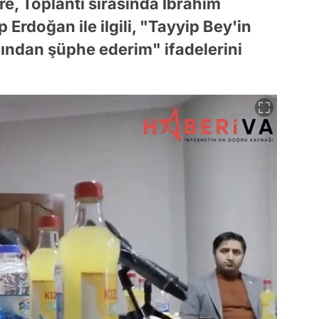
re, Toplantı sırasında İbrahim
rdoğan ile ilgili, "Tayyip Bey'in
ndan şüphe ederim" ifadelerini