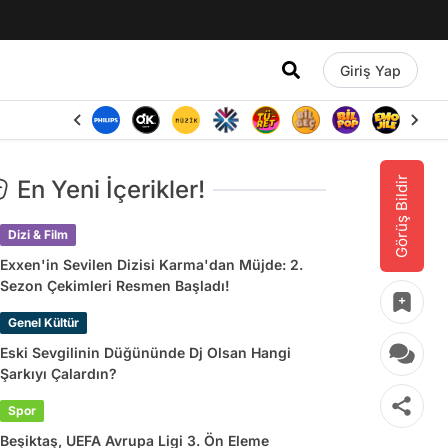
Giriş Yap
Görüş Bildir
En Yeni İçerikler!
Dizi & Film
Exxen'in Sevilen Dizisi Karma'dan Müjde: 2.
Sezon Çekimleri Resmen Başladı!
Genel Kültür
Eski Sevgilinin Düğününde Dj Olsan Hangi
Şarkıyı Çalardın?
Spor
Beşiktaş, UEFA Avrupa Ligi 3. Ön Eleme