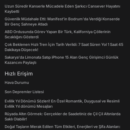
Uzun Süredir Kanserle Mücadele Eden Şarkıcı Cansever Hayatını
Kaybetti
Güvenlik Müdahale Etti: Manifest'in Bodrum'da Verdiği Konserde
Bir Genç Sahneye Atladı
ABD Ordusunda Görev Yapan Bir Türk, Kaliforniya Çöllerinin
Sıcaklığını Gösterdi
Çok Beklenen Hızlı Tren İçin Tarih Verildi: 7 Saat Süren Yol 1 Saat 45
Dakikaya Düşecek!
Sakarya'da Limonata Satıp iPhone 15 Alan Genç Girişimci Günlük
Kazancını Paylaştı
Hızlı Erişim
Hava Durumu
Son Depremler Listesi
Evlilik Yıl Dönümü Sözleri! En Özel Romantik, Duygusal ve Resimli
Evlilik Yıl dönümü Mesajları
Rüyada Altın Görmek: Gerçekler de Saadetiniz de Çil Çil Altınlarda
Saklı Olabilir!
Doğal Taşların Merak Edilen Tüm Etkileri, Enerjileri ve Şifa Alanları: