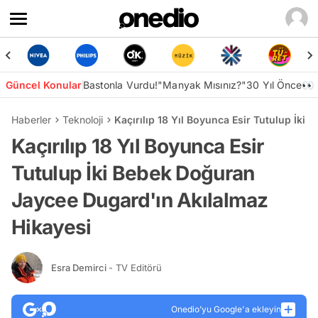
Güncel Konular
Bastonla Vurdu!
"Manyak Mısınız?"
30 Yıl Önce👀
Haberler
Teknoloji
Kaçırılıp 18 Yıl Boyunca Esir Tutulup İki
Kaçırılıp 18 Yıl Boyunca Esir
Tutulup İki Bebek Doğuran
Jaycee Dugard'ın Akılalmaz
Hikayesi
Esra Demirci
- TV Editörü
Onedio’yu Google'a ekleyin