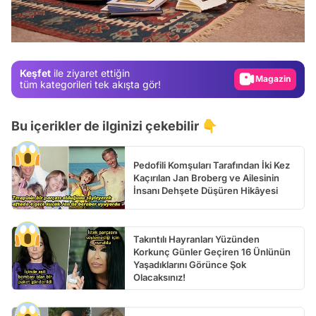
Test
Gündem
Magazin
Keşfet
ile ziyaret ettiğin
Video
tüm kategorileri tek akışta gör!
Test
Bu içerikler de ilginizi çekebilir 👇
Pedofili Komşuları Tarafından İki Kez
Kaçırılan Jan Broberg ve Ailesinin
İnsanı Dehşete Düşüren Hikâyesi
Takıntılı Hayranları Yüzünden
Korkunç Günler Geçiren 16 Ünlünün
Yaşadıklarını Görünce Şok
Olacaksınız!