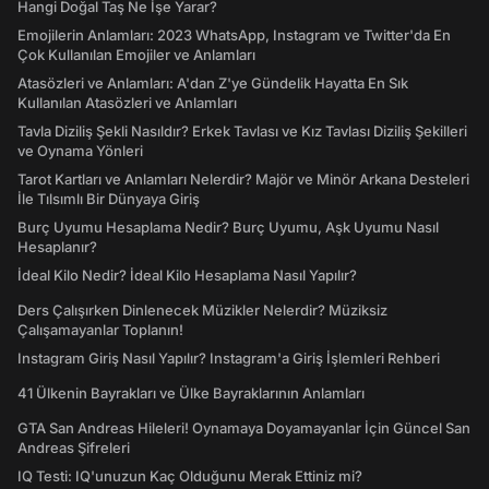
Hangi Doğal Taş Ne İşe Yarar?
Emojilerin Anlamları: 2023 WhatsApp, Instagram ve Twitter'da En
Çok Kullanılan Emojiler ve Anlamları
Atasözleri ve Anlamları: A'dan Z'ye Gündelik Hayatta En Sık
Kullanılan Atasözleri ve Anlamları
Tavla Diziliş Şekli Nasıldır? Erkek Tavlası ve Kız Tavlası Diziliş Şekilleri
ve Oynama Yönleri
Tarot Kartları ve Anlamları Nelerdir? Majör ve Minör Arkana Desteleri
İle Tılsımlı Bir Dünyaya Giriş
Burç Uyumu Hesaplama Nedir? Burç Uyumu, Aşk Uyumu Nasıl
Hesaplanır?
İdeal Kilo Nedir? İdeal Kilo Hesaplama Nasıl Yapılır?
Ders Çalışırken Dinlenecek Müzikler Nelerdir? Müziksiz
Çalışamayanlar Toplanın!
Instagram Giriş Nasıl Yapılır? Instagram'a Giriş İşlemleri Rehberi
41 Ülkenin Bayrakları ve Ülke Bayraklarının Anlamları
GTA San Andreas Hileleri! Oynamaya Doyamayanlar İçin Güncel San
Andreas Şifreleri
IQ Testi: IQ'unuzun Kaç Olduğunu Merak Ettiniz mi?