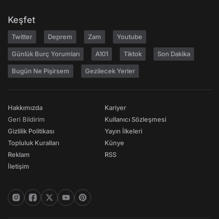
Keşfet
Twitter
Deprem
Zam
Youtube
Günlük Burç Yorumları
A101
Tiktok
Son Dakika
Bugün Ne Pişirsem
Gezilecek Yerler
Hakkımızda
Kariyer
Geri Bildirim
Kullanıcı Sözleşmesi
Gizlilik Politikası
Yayın İlkeleri
Topluluk Kuralları
Künye
Reklam
RSS
İletişim