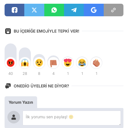
BU İÇERİĞE EMOJİYLE TEPKİ VER!
40
28
8
4
1
1
1
ONEDİO ÜYELERİ NE DİYOR?
Yorum Yazın