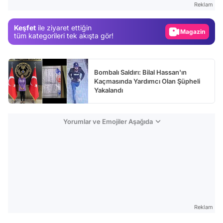
Reklam
Gündem
Keşfet
ile ziyaret ettiğin
Magazin
tüm kategorileri tek akışta gör!
Video
Test
Bombalı Saldırı: Bilal Hassan'ın
Kaçmasında Yardımcı Olan Şüpheli
Yakalandı
Yorumlar ve Emojiler Aşağıda
Reklam