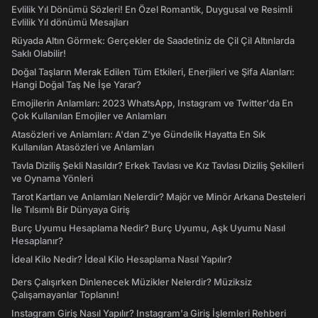
Evlilik Yıl Dönümü Sözleri! En Özel Romantik, Duygusal ve Resimli
Evlilik Yıl dönümü Mesajları
Rüyada Altın Görmek: Gerçekler de Saadetiniz de Çil Çil Altınlarda
Saklı Olabilir!
Doğal Taşların Merak Edilen Tüm Etkileri, Enerjileri ve Şifa Alanları:
Hangi Doğal Taş Ne İşe Yarar?
Emojilerin Anlamları: 2023 WhatsApp, Instagram ve Twitter'da En
Çok Kullanılan Emojiler ve Anlamları
Atasözleri ve Anlamları: A'dan Z'ye Gündelik Hayatta En Sık
Kullanılan Atasözleri ve Anlamları
Tavla Diziliş Şekli Nasıldır? Erkek Tavlası ve Kız Tavlası Diziliş Şekilleri
ve Oynama Yönleri
Tarot Kartları ve Anlamları Nelerdir? Majör ve Minör Arkana Desteleri
İle Tılsımlı Bir Dünyaya Giriş
Burç Uyumu Hesaplama Nedir? Burç Uyumu, Aşk Uyumu Nasıl
Hesaplanır?
İdeal Kilo Nedir? İdeal Kilo Hesaplama Nasıl Yapılır?
Ders Çalışırken Dinlenecek Müzikler Nelerdir? Müziksiz
Çalışamayanlar Toplanın!
Instagram Giriş Nasıl Yapılır? Instagram'a Giriş İşlemleri Rehberi