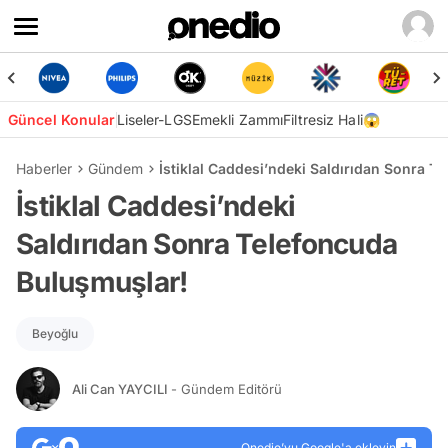
Güncel Konular
Liseler-LGS
Emekli Zammı
Filtresiz Hali😱
Haberler
Gündem
İstiklal Caddesi’ndeki Saldırıdan Sonra T
İstiklal Caddesi’ndeki
Saldırıdan Sonra Telefoncuda
Buluşmuşlar!
Beyoğlu
Ali Can YAYCILI
- Gündem Editörü
Onedio’yu Google'a ekleyin