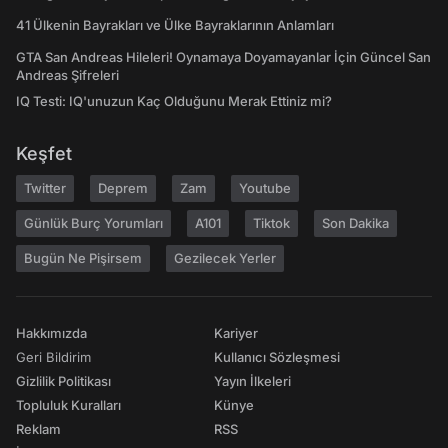
41 Ülkenin Bayrakları ve Ülke Bayraklarının Anlamları
GTA San Andreas Hileleri! Oynamaya Doyamayanlar İçin Güncel San
Andreas Şifreleri
IQ Testi: IQ'unuzun Kaç Olduğunu Merak Ettiniz mi?
Keşfet
Twitter
Deprem
Zam
Youtube
Günlük Burç Yorumları
A101
Tiktok
Son Dakika
Bugün Ne Pişirsem
Gezilecek Yerler
Hakkımızda
Kariyer
Geri Bildirim
Kullanıcı Sözleşmesi
Gizlilik Politikası
Yayın İlkeleri
Topluluk Kuralları
Künye
Reklam
RSS