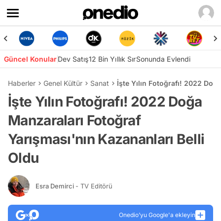
Güncel Konular
Dev Satış
12 Bin Yıllık Sır
Sonunda Evlendi
Haberler
Genel Kültür
Sanat
İşte Yılın Fotoğrafı! 2022 Doğ
İşte Yılın Fotoğrafı! 2022 Doğa
Manzaraları Fotoğraf
Yarışması'nın Kazananları Belli
Oldu
Esra Demirci
- TV Editörü
Onedio’yu Google'a ekleyin