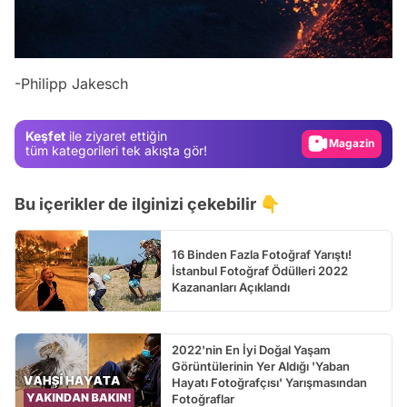
Video
Test
-Philipp Jakesch
Gündem
Magazin
Keşfet
ile ziyaret ettiğin
Video
tüm kategorileri tek akışta gör!
Test
Bu içerikler de ilginizi çekebilir 👇
16 Binden Fazla Fotoğraf Yarıştı!
İstanbul Fotoğraf Ödülleri 2022
Kazananları Açıklandı
2022'nin En İyi Doğal Yaşam
Görüntülerinin Yer Aldığı 'Yaban
Hayatı Fotoğrafçısı' Yarışmasından
Fotoğraflar