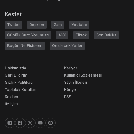
Keşfet
Twitter
Deprem
Zam
Youtube
Günlük Burç Yorumları
A101
Tiktok
Son Dakika
Bugün Ne Pişirsem
Gezilecek Yerler
Hakkımızda
Kariyer
Geri Bildirim
Kullanıcı Sözleşmesi
Gizlilik Politikası
Yayın İlkeleri
Topluluk Kuralları
Künye
Reklam
RSS
İletişim