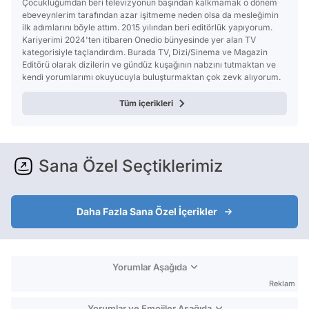
Çocukluğumdan beri televizyonun başından kalkmamak o dönem
ebeveynlerim tarafından azar işitmeme neden olsa da mesleğimin
ilk adımlarını böyle attım. 2015 yılından beri editörlük yapıyorum.
Kariyerimi 2024'ten itibaren Onedio bünyesinde yer alan TV
kategorisiyle taçlandırdım. Burada TV, Dizi/Sinema ve Magazin
Editörü olarak dizilerin ve gündüz kuşağının nabzını tutmaktan ve
kendi yorumlarımı okuyucuyla buluşturmaktan çok zevk alıyorum.
Tüm içerikleri
Sana Özel Seçtiklerimiz
Daha Fazla Sana Özel İçerikler
Yorumlar Aşağıda
Reklam
Yorumlar ve Emojiler Aşağıda