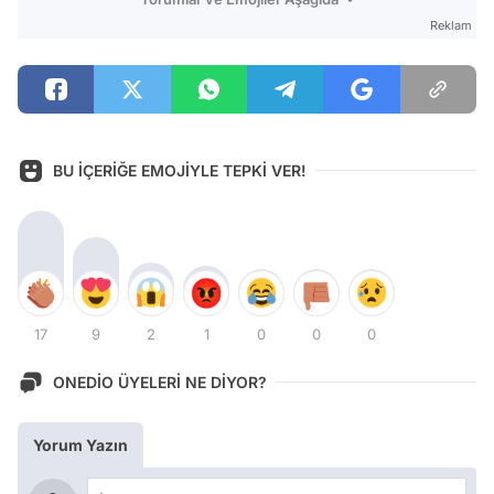
Reklam
BU İÇERİĞE EMOJİYLE TEPKİ VER!
17
9
2
1
0
0
0
ONEDİO ÜYELERİ NE DİYOR?
Yorum Yazın