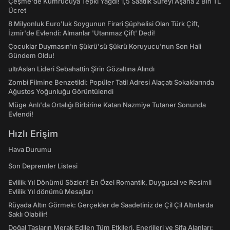
Çeşme'de Kumrucuya Tepki Yağdı! 1,5 Saatlik Süreyi Aşana 2 Bin TL
Ücret
8 Milyonluk Euro'luk Soygunun Firari Şüphelisi Olan Türk Çift,
İzmir'de Evlendi: Almanlar 'Utanmaz Çift' Dedi!
Çocuklar Duymasın'ın Şükrü'sü Şükrü Koruyucu'nun Son Hali
Gündem Oldu!
ultrAslan Lideri Sebahattin Şirin Gözaltına Alındı
Zombi Filmine Benzetildi: Popüler Tatil Adresi Alaçatı Sokaklarında
Ağustos Yoğunluğu Görüntülendi
Müge Anlı'da Ortalığı Birbirine Katan Nazmiye Tutaner Sonunda
Evlendi!
Hızlı Erişim
Hava Durumu
Son Depremler Listesi
Evlilik Yıl Dönümü Sözleri! En Özel Romantik, Duygusal ve Resimli
Evlilik Yıl dönümü Mesajları
Rüyada Altın Görmek: Gerçekler de Saadetiniz de Çil Çil Altınlarda
Saklı Olabilir!
Doğal Taşların Merak Edilen Tüm Etkileri, Enerjileri ve Şifa Alanları: