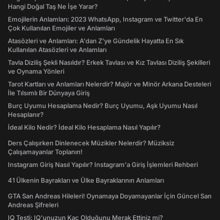
Hangi Doğal Taş Ne İşe Yarar?
Emojilerin Anlamları: 2023 WhatsApp, Instagram ve Twitter'da En
Çok Kullanılan Emojiler ve Anlamları
Atasözleri ve Anlamları: A'dan Z'ye Gündelik Hayatta En Sık
Kullanılan Atasözleri ve Anlamları
Tavla Diziliş Şekli Nasıldır? Erkek Tavlası ve Kız Tavlası Diziliş Şekilleri
ve Oynama Yönleri
Tarot Kartları ve Anlamları Nelerdir? Majör ve Minör Arkana Desteleri
İle Tılsımlı Bir Dünyaya Giriş
Burç Uyumu Hesaplama Nedir? Burç Uyumu, Aşk Uyumu Nasıl
Hesaplanır?
İdeal Kilo Nedir? İdeal Kilo Hesaplama Nasıl Yapılır?
Ders Çalışırken Dinlenecek Müzikler Nelerdir? Müziksiz
Çalışamayanlar Toplanın!
Instagram Giriş Nasıl Yapılır? Instagram'a Giriş İşlemleri Rehberi
41 Ülkenin Bayrakları ve Ülke Bayraklarının Anlamları
GTA San Andreas Hileleri! Oynamaya Doyamayanlar İçin Güncel San
Andreas Şifreleri
IQ Testi: IQ'unuzun Kaç Olduğunu Merak Ettiniz mi?