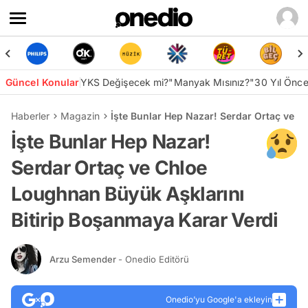
Güncel Konular
YKS Değişecek mi?
"Manyak Mısınız?"
30 Yıl Önc
Haberler
Magazin
İşte Bunlar Hep Nazar! Serdar Ortaç ve C
İşte Bunlar Hep Nazar!
Serdar Ortaç ve Chloe
Loughnan Büyük Aşklarını
Bitirip Boşanmaya Karar Verdi
Arzu Semender
- Onedio Editörü
Onedio’yu Google'a ekleyin