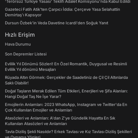
‘Terörsüz Türkiye Yasası’ Teklifi Adalet Komisyonu'nda Kabul Edildi
Gazeteci Fatih Atik'ten Çarpıcı İddia: Çerçeve Yasa Selahattin
Demirtaş'ı Kapsıyor
Dursun Özbek'in Veda Davetine Icardi'den Soğuk Yanıt
Hızlı Erişim
Hava Durumu
Son Depremler Listesi
Evlilik Yıl Dönümü Sözleri! En Özel Romantik, Duygusal ve Resimli
Evlilik Yıl dönümü Mesajları
Rüyada Altın Görmek: Gerçekler de Saadetiniz de Çil Çil Altınlarda
Saklı Olabilir!
Doğal Taşların Merak Edilen Tüm Etkileri, Enerjileri ve Şifa Alanları:
Hangi Doğal Taş Ne İşe Yarar?
Emojilerin Anlamları: 2023 WhatsApp, Instagram ve Twitter'da En
Çok Kullanılan Emojiler ve Anlamları
Atasözleri ve Anlamları: A'dan Z'ye Gündelik Hayatta En Sık
Kullanılan Atasözleri ve Anlamları
Tavla Diziliş Şekli Nasıldır? Erkek Tavlası ve Kız Tavlası Diziliş Şekilleri
ve Oynama Yönleri