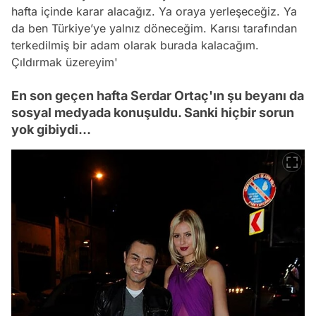
hafta içinde karar alacağız. Ya oraya yerleşeceğiz. Ya
da ben Türkiye’ye yalnız döneceğim. Karısı tarafından
terkedilmiş bir adam olarak burada kalacağım.
Çıldırmak üzereyim'
En son geçen hafta Serdar Ortaç'ın şu beyanı da
sosyal medyada konuşuldu. Sanki hiçbir sorun
yok gibiydi...