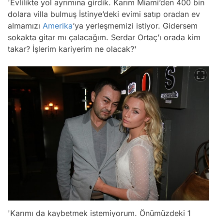
'Evlilikte yol ayrımına girdik. Karım Miami’den 400 bin
dolara villa bulmuş İstinye’deki evimi satıp oradan ev
almamızı
Amerika
’ya yerleşmemizi istiyor. Gidersem
sokakta gitar mı çalacağım. Serdar Ortaç’ı orada kim
takar? İşlerim kariyerim ne olacak?'
'Karımı da kaybetmek istemiyorum. Önümüzdeki 1