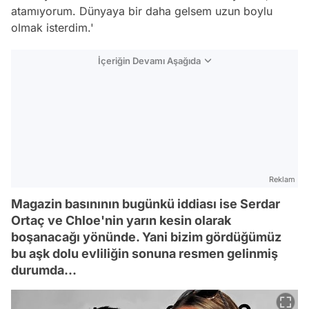
atamıyorum. Dünyaya bir daha gelsem uzun boylu
olmak isterdim.'
İçeriğin Devamı Aşağıda
Reklam
Magazin basınının bugünkü iddiası ise Serdar
Ortaç ve Chloe'nin yarın kesin olarak
boşanacağı yönünde. Yani bizim gördüğümüz
bu aşk dolu evliliğin sonuna resmen gelinmiş
durumda...