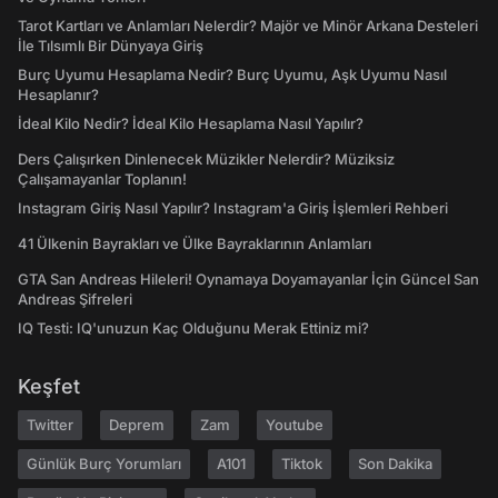
Tarot Kartları ve Anlamları Nelerdir? Majör ve Minör Arkana Desteleri
İle Tılsımlı Bir Dünyaya Giriş
Burç Uyumu Hesaplama Nedir? Burç Uyumu, Aşk Uyumu Nasıl
Hesaplanır?
İdeal Kilo Nedir? İdeal Kilo Hesaplama Nasıl Yapılır?
Ders Çalışırken Dinlenecek Müzikler Nelerdir? Müziksiz
Çalışamayanlar Toplanın!
Instagram Giriş Nasıl Yapılır? Instagram'a Giriş İşlemleri Rehberi
41 Ülkenin Bayrakları ve Ülke Bayraklarının Anlamları
GTA San Andreas Hileleri! Oynamaya Doyamayanlar İçin Güncel San
Andreas Şifreleri
IQ Testi: IQ'unuzun Kaç Olduğunu Merak Ettiniz mi?
Keşfet
Twitter
Deprem
Zam
Youtube
Günlük Burç Yorumları
A101
Tiktok
Son Dakika