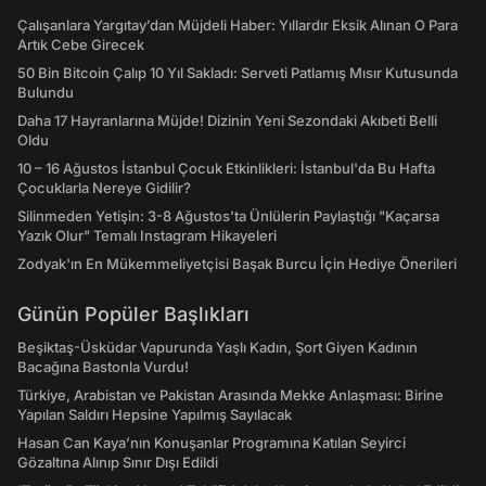
Çalışanlara Yargıtay’dan Müjdeli Haber: Yıllardır Eksik Alınan O Para
Artık Cebe Girecek
50 Bin Bitcoin Çalıp 10 Yıl Sakladı: Serveti Patlamış Mısır Kutusunda
Bulundu
Daha 17 Hayranlarına Müjde! Dizinin Yeni Sezondaki Akıbeti Belli
Oldu
10 – 16 Ağustos İstanbul Çocuk Etkinlikleri: İstanbul'da Bu Hafta
Çocuklarla Nereye Gidilir?
Silinmeden Yetişin: 3-8 Ağustos'ta Ünlülerin Paylaştığı "Kaçarsa
Yazık Olur" Temalı Instagram Hikayeleri
Zodyak'ın En Mükemmeliyetçisi Başak Burcu İçin Hediye Önerileri
Günün Popüler Başlıkları
Beşiktaş-Üsküdar Vapurunda Yaşlı Kadın, Şort Giyen Kadının
Bacağına Bastonla Vurdu!
Türkiye, Arabistan ve Pakistan Arasında Mekke Anlaşması: Birine
Yapılan Saldırı Hepsine Yapılmış Sayılacak
Hasan Can Kaya’nın Konuşanlar Programına Katılan Seyirci
Gözaltına Alınıp Sınır Dışı Edildi