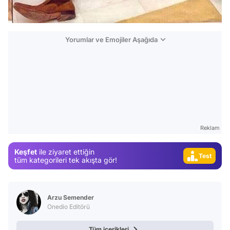
Yorumlar ve Emojiler Aşağıda
Video
Test
Gündem
Magazin
Reklam
Video
Keşfet
ile ziyaret ettiğin
Test
tüm kategorileri tek akışta gör!
Arzu Semender
Onedio Editörü
Tüm içerikleri