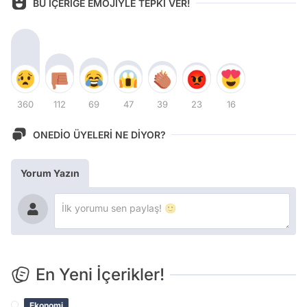
BU İÇERİĞE EMOJİYLE TEPKİ VER!
360
112
69
47
39
23
16
ONEDİO ÜYELERİ NE DİYOR?
Yorum Yazın
En Yeni İçerikler!
Ekonomi