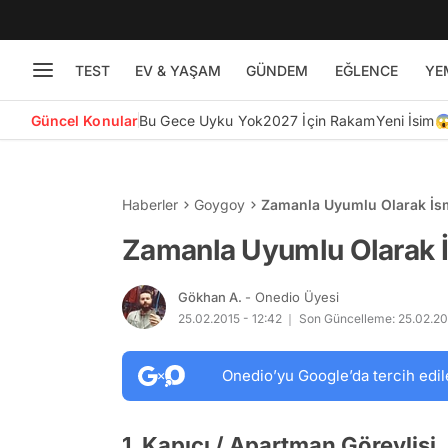
TEST
EV & YAŞAM
GÜNDEM
EĞLENCE
YE
Güncel Konular
Bu Gece Uyku Yok
2027 İçin Rakam
Yeni İsim
Haberler
Goygoy
Zamanla Uyumlu Olarak İsmi
Zamanla Uyumlu Olarak İs
Gökhan A.
- Onedio Üyesi
25.02.2015 - 12:42
Son Güncelleme: 25.02.201
Onedio’yu Google’da tercih edil
1. Kapıcı / Apartman Görevlisi