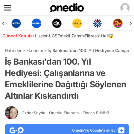
Güncel Konular
Liseler-LGS
Emekli Zammı
Filtresiz Hali😱
Haberler
Ekonomi
İş Bankası'dan 100. Yıl Hediyesi: Çalışanla
İş Bankası'dan 100. Yıl
Hediyesi: Çalışanlarına ve
Emeklilerine Dağıttığı Söylenen
Altınlar Kıskandırdı
Özder Şeyda
- Onedio Ekonomi- Finans Editörü
Onedio’yu Google'a ekleyin