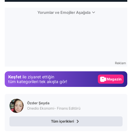
Yorumlar ve Emojiler Aşağıda
Video
Test
Reklam
Gündem
Keşfet
ile ziyaret ettiğin
Magazin
tüm kategorileri tek akışta gör!
Video
Test
Özder Şeyda
Onedio Ekonomi- Finans Editörü
Tüm içerikleri