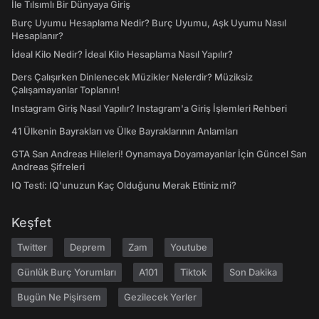
İle Tılsımlı Bir Dünyaya Giriş
Burç Uyumu Hesaplama Nedir? Burç Uyumu, Aşk Uyumu Nasıl
Hesaplanır?
İdeal Kilo Nedir? İdeal Kilo Hesaplama Nasıl Yapılır?
Ders Çalışırken Dinlenecek Müzikler Nelerdir? Müziksiz
Çalışamayanlar Toplanın!
Instagram Giriş Nasıl Yapılır? Instagram'a Giriş İşlemleri Rehberi
41 Ülkenin Bayrakları ve Ülke Bayraklarının Anlamları
GTA San Andreas Hileleri! Oynamaya Doyamayanlar İçin Güncel San
Andreas Şifreleri
IQ Testi: IQ'unuzun Kaç Olduğunu Merak Ettiniz mi?
Keşfet
Twitter
Deprem
Zam
Youtube
Günlük Burç Yorumları
A101
Tiktok
Son Dakika
Bugün Ne Pişirsem
Gezilecek Yerler