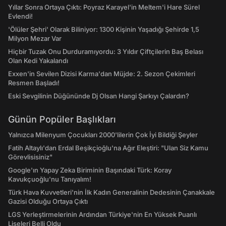
Yıllar Sonra Ortaya Çıktı: Poyraz Karayel'in Meltem'i Hare Sürel
Evlendi!
'Ölüler Şehri' Olarak Biliniyor: 1300 Kişinin Yaşadığı Şehirde 1,5
Milyon Mezar Var
Hiçbir Tuzak Onu Durduramıyordu: 3 Yıldır Çiftçilerin Baş Belası
Olan Kedi Yakalandı
Exxen'in Sevilen Dizisi Karma'dan Müjde: 2. Sezon Çekimleri
Resmen Başladı!
Eski Sevgilinin Düğününde Dj Olsan Hangi Şarkıyı Çalardın?
Günün Popüler Başlıkları
Yalnızca Milenyum Çocukları 2000'lilerin Çok İyi Bildiği Şeyler
Fatih Altaylı'dan Erdal Beşikçioğlu'na Ağır Eleştiri: "Ulan Siz Kamu
Görevlisisiniz"
Google'ın Yapay Zeka Biriminin Başındaki Türk: Koray
Kavukçuoğlu'nu Tanıyalım!
Türk Hava Kuvvetleri'nin İlk Kadın Generalinin Dedesinin Çanakkale
Gazisi Olduğu Ortaya Çıktı
LGS Yerleştirmelerinin Ardından Türkiye'nin En Yüksek Puanlı
Liseleri Belli Oldu