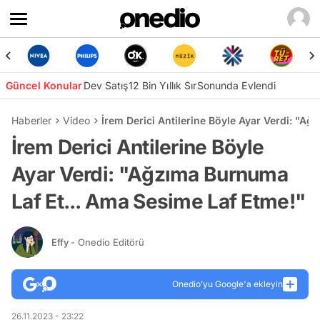
Güncel Konular
Dev Satış
12 Bin Yıllık Sır
Sonunda Evlendi
Haberler
Video
İrem Derici Antilerine Böyle Ayar Verdi: "A
İrem Derici Antilerine Böyle
Ayar Verdi: "Ağzıma Burnuma
Laf Et... Ama Sesime Laf Etme!"
Effy
- Onedio Editörü
Onedio’yu Google'a ekleyin
26.11.2023 - 23:22