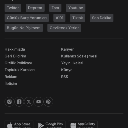
Twitter
Deprem
Zam
Youtube
Günlük Burç Yorumları
A101
Tiktok
Son Dakika
Bugün Ne Pişirsem
Gezilecek Yerler
Hakkımızda
Kariyer
Geri Bildirim
Kullanıcı Sözleşmesi
Gizlilik Politikası
Yayın İlkeleri
Topluluk Kuralları
Künye
Reklam
RSS
İletişim