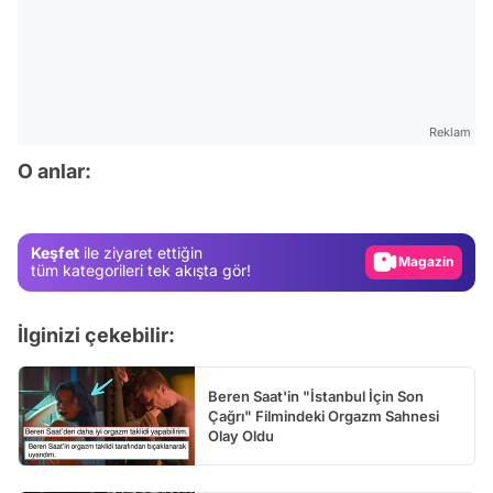
Reklam
Video
O anlar:
Test
Gündem
Keşfet
ile ziyaret ettiğin
Magazin
tüm kategorileri tek akışta gör!
Video
İlginizi çekebilir:
Test
Beren Saat'in "İstanbul İçin Son
Çağrı" Filmindeki Orgazm Sahnesi
Olay Oldu