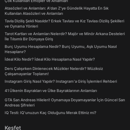
Çok Kullanılan Emojiler ve Anlamları
Atasözleri ve Anlamları: A'dan Z'ye Gündelik Hayatta En Sık
Kullanılan Atasözleri ve Anlamları
Tavla Diziliş Şekli Nasıldır? Erkek Tavlası ve Kız Tavlası Diziliş Şekilleri
ve Oynama Yönleri
Tarot Kartları ve Anlamları Nelerdir? Majör ve Minör Arkana Desteleri
İle Tılsımlı Bir Dünyaya Giriş
Burç Uyumu Hesaplama Nedir? Burç Uyumu, Aşk Uyumu Nasıl
Hesaplanır?
İdeal Kilo Nedir? İdeal Kilo Hesaplama Nasıl Yapılır?
Ders Çalışırken Dinlenecek Müzikler Nelerdir? Müziksiz
Çalışamayanlar Toplanın!
Instagram Giriş Nasıl Yapılır? Instagram'a Giriş İşlemleri Rehberi
41 Ülkenin Bayrakları ve Ülke Bayraklarının Anlamları
GTA San Andreas Hileleri! Oynamaya Doyamayanlar İçin Güncel San
Andreas Şifreleri
IQ Testi: IQ'unuzun Kaç Olduğunu Merak Ettiniz mi?
Keşfet