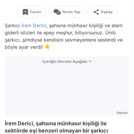
Favori
Yorum Yap
Paylaş
Şarkıcı
İrem Derici
, şahsına münhasır kişiliği ve atarlı
giderli sözleri ile epey meşhur, biliyorsunuz. Ünlü
şarkıcı, şimdiyse kendisini sevmeyenlere seslendi ve
böyle ayar verdi! 👇
İçeriğin Devamı Aşağıda
Reklam
İrem Derici, şahsına münhasır kişiliği ile
sektörde eşi benzeri olmayan bir şarkıcı