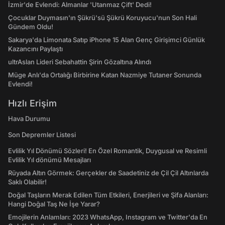
İzmir'de Evlendi: Almanlar 'Utanmaz Çift' Dedi!
Çocuklar Duymasın'ın Şükrü'sü Şükrü Koruyucu'nun Son Hali
Gündem Oldu!
Sakarya'da Limonata Satıp iPhone 15 Alan Genç Girişimci Günlük
Kazancını Paylaştı
ultrAslan Lideri Sebahattin Şirin Gözaltına Alındı
Müge Anlı'da Ortalığı Birbirine Katan Nazmiye Tutaner Sonunda
Evlendi!
Hızlı Erişim
Hava Durumu
Son Depremler Listesi
Evlilik Yıl Dönümü Sözleri! En Özel Romantik, Duygusal ve Resimli
Evlilik Yıl dönümü Mesajları
Rüyada Altın Görmek: Gerçekler de Saadetiniz de Çil Çil Altınlarda
Saklı Olabilir!
Doğal Taşların Merak Edilen Tüm Etkileri, Enerjileri ve Şifa Alanları:
Hangi Doğal Taş Ne İşe Yarar?
Emojilerin Anlamları: 2023 WhatsApp, Instagram ve Twitter'da En