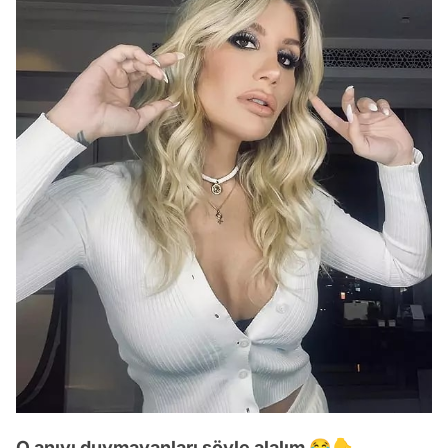
O anıyı duymayanları şöyle alalım 😂👇