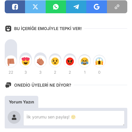
BU İÇERİĞE EMOJİYLE TEPKİ VER!
22
3
3
2
2
1
0
ONEDİO ÜYELERİ NE DİYOR?
Yorum Yazın