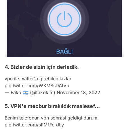
4. Bizler de sizin için derledik.
vpn ile twitter'a girebilen kızlar
pic.twitter.com/WXMSsDAtVu
— Fako 🇦🇷 (@fakokim)
November 13, 2022
5. VPN'e mecbur bırakıldık maalesef...
Benim telefonun vpn sonrasi geldigi durum
pic.twitter.com/sFM1FcrdLy