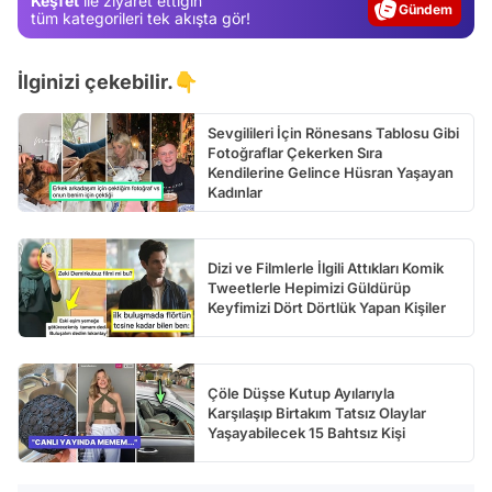
Keşfet
ile ziyaret ettiğin
Gündem
tüm kategorileri tek akışta gör!
Magazin
İlginizi çekebilir.👇
Video
Test
Sevgilileri İçin Rönesans Tablosu Gibi
Fotoğraflar Çekerken Sıra
Kendilerine Gelince Hüsran Yaşayan
Kadınlar
Dizi ve Filmlerle İlgili Attıkları Komik
Tweetlerle Hepimizi Güldürüp
Keyfimizi Dört Dörtlük Yapan Kişiler
Çöle Düşse Kutup Ayılarıyla
Karşılaşıp Birtakım Tatsız Olaylar
Yaşayabilecek 15 Bahtsız Kişi