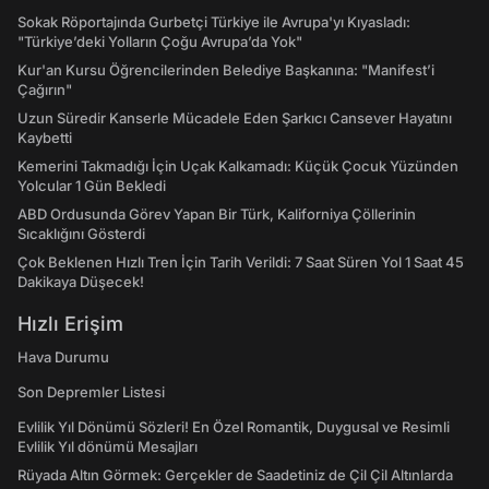
Sokak Röportajında Gurbetçi Türkiye ile Avrupa'yı Kıyasladı:
"Türkiye’deki Yolların Çoğu Avrupa’da Yok"
Kur'an Kursu Öğrencilerinden Belediye Başkanına: "Manifest’i
Çağırın"
Uzun Süredir Kanserle Mücadele Eden Şarkıcı Cansever Hayatını
Kaybetti
Kemerini Takmadığı İçin Uçak Kalkamadı: Küçük Çocuk Yüzünden
Yolcular 1 Gün Bekledi
ABD Ordusunda Görev Yapan Bir Türk, Kaliforniya Çöllerinin
Sıcaklığını Gösterdi
Çok Beklenen Hızlı Tren İçin Tarih Verildi: 7 Saat Süren Yol 1 Saat 45
Dakikaya Düşecek!
Hızlı Erişim
Hava Durumu
Son Depremler Listesi
Evlilik Yıl Dönümü Sözleri! En Özel Romantik, Duygusal ve Resimli
Evlilik Yıl dönümü Mesajları
Rüyada Altın Görmek: Gerçekler de Saadetiniz de Çil Çil Altınlarda