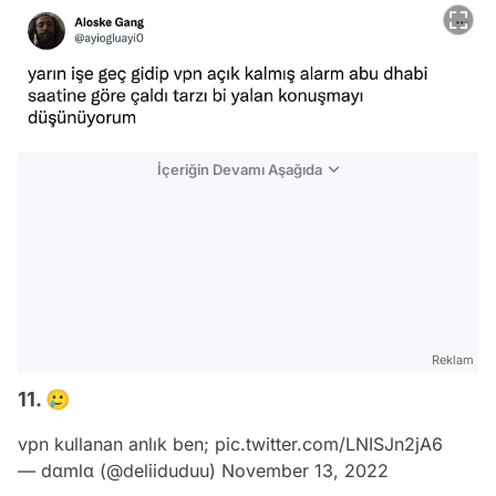
İçeriğin Devamı Aşağıda
Reklam
11. 🥲
vpn kullanan anlık ben;
pic.twitter.com/LNISJn2jA6
— dαmlα (@deliiduduu)
November 13, 2022