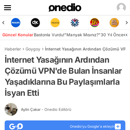
Güncel Konular
Bastonla Vurdu!
"Manyak Mısınız?"
30 Yıl Önce👀
Haberler
Goygoy
İnternet Yasağının Ardından Çözümü VPN'de
İnternet Yasağının Ardından
Çözümü VPN'de Bulan İnsanlar
Yaşadıklarına Bu Paylaşımlarla
İsyan Etti
Aylin Çakar
- Onedio Editörü
Onedio’yu Google'a ekleyin