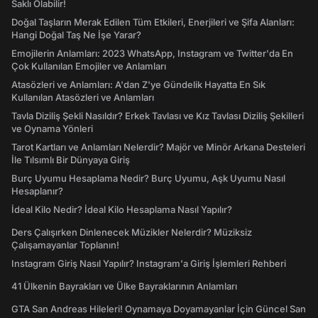
Saklı Olabilir!
Doğal Taşların Merak Edilen Tüm Etkileri, Enerjileri ve Şifa Alanları:
Hangi Doğal Taş Ne İşe Yarar?
Emojilerin Anlamları: 2023 WhatsApp, Instagram ve Twitter'da En
Çok Kullanılan Emojiler ve Anlamları
Atasözleri ve Anlamları: A'dan Z'ye Gündelik Hayatta En Sık
Kullanılan Atasözleri ve Anlamları
Tavla Diziliş Şekli Nasıldır? Erkek Tavlası ve Kız Tavlası Diziliş Şekilleri
ve Oynama Yönleri
Tarot Kartları ve Anlamları Nelerdir? Majör ve Minör Arkana Desteleri
İle Tılsımlı Bir Dünyaya Giriş
Burç Uyumu Hesaplama Nedir? Burç Uyumu, Aşk Uyumu Nasıl
Hesaplanır?
İdeal Kilo Nedir? İdeal Kilo Hesaplama Nasıl Yapılır?
Ders Çalışırken Dinlenecek Müzikler Nelerdir? Müziksiz
Çalışamayanlar Toplanın!
Instagram Giriş Nasıl Yapılır? Instagram'a Giriş İşlemleri Rehberi
41 Ülkenin Bayrakları ve Ülke Bayraklarının Anlamları
GTA San Andreas Hileleri! Oynamaya Doyamayanlar İçin Güncel San