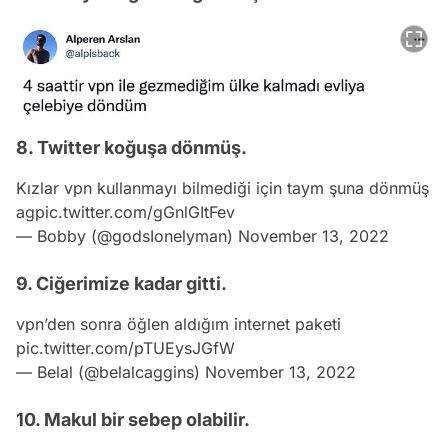
8. Twitter koğuşa dönmüş.
Kızlar vpn kullanmayı bilmediği için taym şuna dönmüş
ag
pic.twitter.com/gGnlGItFev
— Bobby (@godsIonelyman)
November 13, 2022
9. Ciğerimize kadar gitti.
vpn’den sonra öğlen aldığım internet paketi
pic.twitter.com/pTUEysJGfW
— Belal (@belalcaggins)
November 13, 2022
10. Makul bir sebep olabilir.