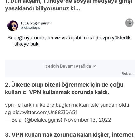
1. Dün akşam, Türkiye'de sosyal medyaya girişi
yasaklandı biliyorsunuz ki...
İçeriğin Devamı Aşağıda
Reklam
2. Ülkede olup biteni öğrenmek için de çoğu
kullanıcı VPN kullanmak zorunda kaldı.
vpn ile farklı ülkelere bağlanmaktan tele şundan oldu
ag
pic.twitter.com/Jn88ZiDA51
— Belal (@belalcaggins)
November 13, 2022
3. VPN kullanmak zorunda kalan kişiler, internet