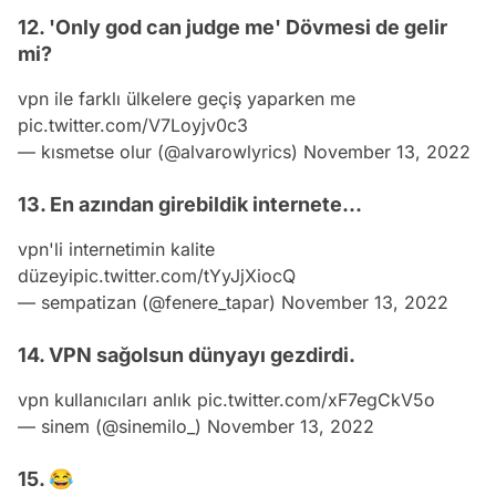
12. 'Only god can judge me' Dövmesi de gelir
mi?
vpn ile farklı ülkelere geçiş yaparken me
pic.twitter.com/V7Loyjv0c3
— kısmetse olur (@alvarowlyrics)
November 13, 2022
13. En azından girebildik internete...
vpn'li internetimin kalite
düzeyi
pic.twitter.com/tYyJjXiocQ
— sempatizan (@fenere_tapar)
November 13, 2022
14. VPN sağolsun dünyayı gezdirdi.
vpn kullanıcıları anlık
pic.twitter.com/xF7egCkV5o
— sinem (@sinemilo_)
November 13, 2022
15. 😂