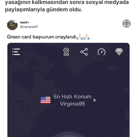
yasağının kalkmasından sonra sosyal medyada
paylaşımlarıyla gündem oldu.