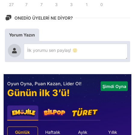
27
7
7
3
3
1
0
ONEDİO ÜYELERİ NE DİYOR?
Yorum Yazın
Oyun Oyna, Puan Kazan, Lider Ol!
Şimdi Oyna
Günün ilk 3’ü!
Günlük
Haftalık
Aylık
Yıllık