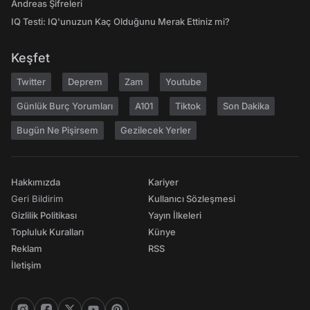
Andreas Şifreleri
IQ Testi: IQ'unuzun Kaç Olduğunu Merak Ettiniz mi?
Keşfet
Twitter
Deprem
Zam
Youtube
Günlük Burç Yorumları
A101
Tiktok
Son Dakika
Bugün Ne Pişirsem
Gezilecek Yerler
Hakkımızda
Kariyer
Geri Bildirim
Kullanıcı Sözleşmesi
Gizlilik Politikası
Yayın İlkeleri
Topluluk Kuralları
Künye
Reklam
RSS
İletişim