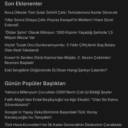
Son Eklenenler
Koca Ülkede Tüm Sular Zehirli Çıktı: Temizlemesi Asırlar Sürecek
Yıllar Sonra Ortaya Çıktı: Poyraz Karayel'in Meltem'i Hare Sürel
Evlendi!
'Ölüler Şehri' Olarak Biliniyor: 1300 Kişinin Yaşadığı Şehirde 1,5
Milyon Mezar Var
Hiçbir Tuzak Onu Durduramıyordu: 3 Yıldır Çiftçilerin Baş Belası
Olan Kedi Yakalandı
Exxen'in Sevilen Dizisi Karma'dan Müjde: 2. Sezon Çekimleri
Resmen Başladı!
Eski Sevgilinin Düğününde Dj Olsan Hangi Şarkıyı Çalardın?
Günün Popüler Başlıkları
Yalnızca Milenyum Çocukları 2000'lilerin Çok İyi Bildiği Şeyler
Fatih Altaylı'dan Erdal Beşikçioğlu'na Ağır Eleştiri: "Ulan Siz Kamu
Görevlisisiniz"
Google'ın Yapay Zeka Biriminin Başındaki Türk: Koray
Kavukçuoğlu'nu Tanıyalım!
Türk Hava Kuvvetleri'nin İlk Kadın Generalinin Dedesinin Çanakkale