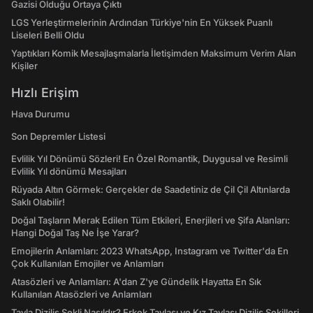
Gazisi Olduğu Ortaya Çıktı
LGS Yerleştirmelerinin Ardından Türkiye'nin En Yüksek Puanlı
Liseleri Belli Oldu
Yaptıkları Komik Mesajlaşmalarla İletişimden Maksimum Verim Alan
Kişiler
Hızlı Erişim
Hava Durumu
Son Depremler Listesi
Evlilik Yıl Dönümü Sözleri! En Özel Romantik, Duygusal ve Resimli
Evlilik Yıl dönümü Mesajları
Rüyada Altın Görmek: Gerçekler de Saadetiniz de Çil Çil Altınlarda
Saklı Olabilir!
Doğal Taşların Merak Edilen Tüm Etkileri, Enerjileri ve Şifa Alanları:
Hangi Doğal Taş Ne İşe Yarar?
Emojilerin Anlamları: 2023 WhatsApp, Instagram ve Twitter'da En
Çok Kullanılan Emojiler ve Anlamları
Atasözleri ve Anlamları: A'dan Z'ye Gündelik Hayatta En Sık
Kullanılan Atasözleri ve Anlamları
Tavla Diziliş Şekli Nasıldır? Erkek Tavlası ve Kız Tavlası Diziliş Şekilleri