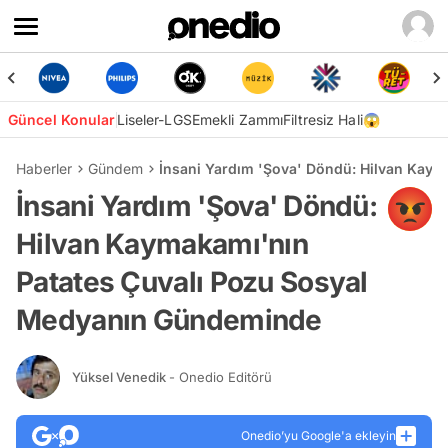
Güncel Konular
Liseler-LGS
Emekli Zammı
Filtresiz Hali😱
Haberler
Gündem
İnsani Yardım 'Şova' Döndü: Hilvan Kay
İnsani Yardım 'Şova' Döndü:
Hilvan Kaymakamı'nın
Patates Çuvalı Pozu Sosyal
Medyanın Gündeminde
Yüksel Venedik
- Onedio Editörü
Onedio’yu Google'a ekleyin