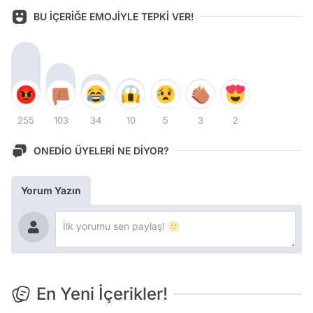
BU İÇERİĞE EMOJİYLE TEPKİ VER!
255
103
34
10
5
3
2
ONEDİO ÜYELERİ NE DİYOR?
Yorum Yazın
En Yeni İçerikler!