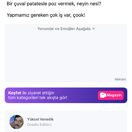
Yorumlar ve Emojiler Aşağıda
Video
Test
Reklam
Gündem
Keşfet
ile ziyaret ettiğin
Magazin
tüm kategorileri tek akışta gör!
Video
Test
Yüksel Venedik
Onedio Editörü