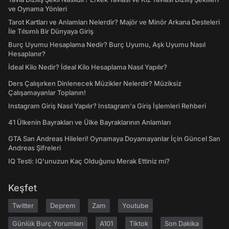
ve Oynama Yönleri
Tarot Kartları ve Anlamları Nelerdir? Majör ve Minör Arkana Desteleri
İle Tılsımlı Bir Dünyaya Giriş
Burç Uyumu Hesaplama Nedir? Burç Uyumu, Aşk Uyumu Nasıl
Hesaplanır?
İdeal Kilo Nedir? İdeal Kilo Hesaplama Nasıl Yapılır?
Ders Çalışırken Dinlenecek Müzikler Nelerdir? Müziksiz
Çalışamayanlar Toplanın!
Instagram Giriş Nasıl Yapılır? Instagram'a Giriş İşlemleri Rehberi
41 Ülkenin Bayrakları ve Ülke Bayraklarının Anlamları
GTA San Andreas Hileleri! Oynamaya Doyamayanlar İçin Güncel San
Andreas Şifreleri
IQ Testi: IQ'unuzun Kaç Olduğunu Merak Ettiniz mi?
Keşfet
Twitter
Deprem
Zam
Youtube
Günlük Burç Yorumları
A101
Tiktok
Son Dakika