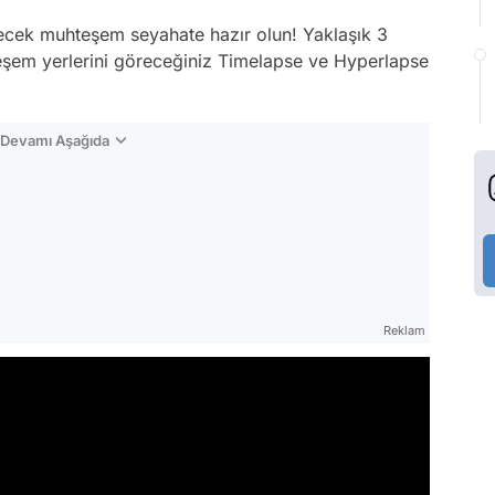
recek muhteşem seyahate hazır olun! Yaklaşık 3
eşem yerlerini göreceğiniz Timelapse ve Hyperlapse
n Devamı Aşağıda
Reklam