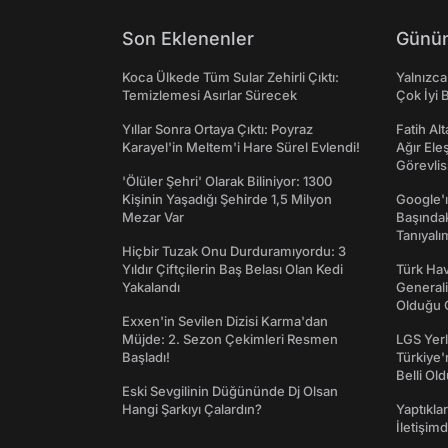
Son Eklenenler
Günün
Koca Ülkede Tüm Sular Zehirli Çıktı:
Yalnızca
Temizlemesi Asırlar Sürecek
Çok İyi B
Yıllar Sonra Ortaya Çıktı: Poyraz
Fatih Al
Karayel'in Meltem'i Hare Sürel Evlendi!
Ağır Ele
Görevlis
'Ölüler Şehri' Olarak Biliniyor: 1300
Kişinin Yaşadığı Şehirde 1,5 Milyon
Google'ı
Mezar Var
Başında
Tanıyalı
Hiçbir Tuzak Onu Durduramıyordu: 3
Yıldır Çiftçilerin Baş Belası Olan Kedi
Türk Hav
Yakalandı
Generali
Olduğu O
Exxen'in Sevilen Dizisi Karma'dan
Müjde: 2. Sezon Çekimleri Resmen
LGS Yerl
Başladı!
Türkiye'
Belli Ol
Eski Sevgilinin Düğününde Dj Olsan
Hangi Şarkıyı Çalardın?
Yaptıkla
İletişim