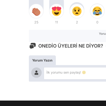
25
11
2
0
Yoru
ONEDİO ÜYELERİ NE DİYOR?
Yorum Yazın