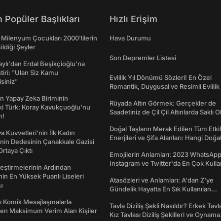
 Popüler Başlıkları
Hızlı Erişim
 Milenyum Çocukları 2000'lilerin
Hava Durumu
ildiği Şeyler
Son Depremler Listesi
taylı'dan Erdal Beşikçioğlu'na
ştiri: "Ulan Siz Kamu
Evlilik Yıl Dönümü Sözleri! En Özel
isiniz"
Romantik, Duygusal ve Resimli Evlilik 
dönümü Mesajları
n Yapay Zeka Biriminin
Rüyada Altın Görmek: Gerçekler de
ki Türk: Koray Kavukçuoğlu'nu
Saadetiniz de Çil Çil Altınlarda Saklı Ol
m!
Doğal Taşların Merak Edilen Tüm Etkil
a Kuvvetleri'nin İlk Kadın
Enerjileri ve Şifa Alanları: Hangi Doğa
nin Dedesinin Çanakkale Gazisi
Ne İşe Yarar?
rtaya Çıktı
Emojilerin Anlamları: 2023 WhatsApp
Instagram ve Twitter'da En Çok Kulla
eştirmelerinin Ardından
Emojiler ve Anlamları
nin En Yüksek Puanlı Liseleri
Atasözleri ve Anlamları: A'dan Z'ye
du
Gündelik Hayatta En Sık Kullanılan
Atasözleri ve Anlamları
rı Komik Mesajlaşmalarla
Tavla Diziliş Şekli Nasıldır? Erkek Tavl
den Maksimum Verim Alan Kişiler
Kız Tavlası Diziliş Şekilleri ve Oynama