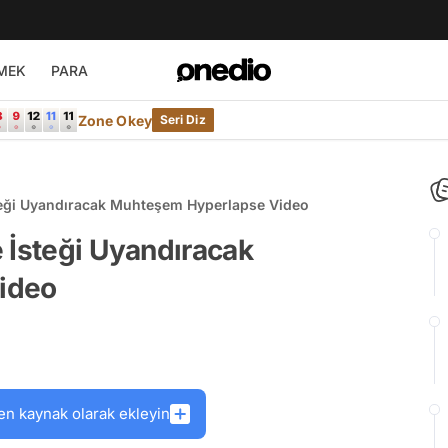
MEK
PARA
Zone Okey
Seri Diz
teği Uyandıracak Muhteşem Hyperlapse Video
 İsteği Uyandıracak
ideo
en kaynak olarak ekleyin