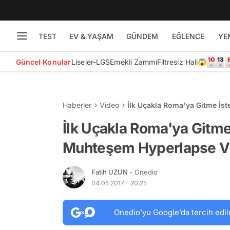
TEST
EV & YAŞAM
GÜNDEM
EĞLENCE
YE
Güncel Konular
Liseler-LGS
Emekli Zammı
Filtresiz Hali😱
Haberler
Video
İlk Uçakla Roma'ya Gitme İs
İlk Uçakla Roma'ya Gitme
Muhteşem Hyperlapse V
Fatih UZUN
- Onedio
04.05.2017 - 20:25
Onedio’yu Google’da tercih edil