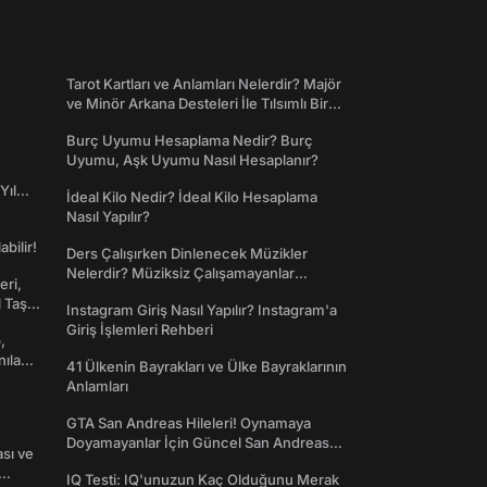
Tarot Kartları ve Anlamları Nelerdir? Majör
ve Minör Arkana Desteleri İle Tılsımlı Bir
Dünyaya Giriş
Burç Uyumu Hesaplama Nedir? Burç
Uyumu, Aşk Uyumu Nasıl Hesaplanır?
Yıl
İdeal Kilo Nedir? İdeal Kilo Hesaplama
Nasıl Yapılır?
abilir!
Ders Çalışırken Dinlenecek Müzikler
Nelerdir? Müziksiz Çalışamayanlar
eri,
Toplanın!
l Taş
Instagram Giriş Nasıl Yapılır? Instagram'a
Giriş İşlemleri Rehberi
,
nılan
41 Ülkenin Bayrakları ve Ülke Bayraklarının
Anlamları
GTA San Andreas Hileleri! Oynamaya
Doyamayanlar İçin Güncel San Andreas
ası ve
Şifreleri
IQ Testi: IQ'unuzun Kaç Olduğunu Merak