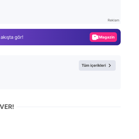
Video
Test
Reklam
Gündem
 akışta gör!
Magazin
Video
Test
Tüm içerikleri
 VER!