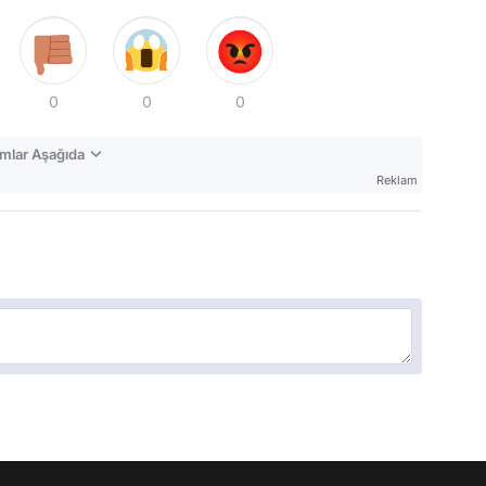
0
0
0
mlar Aşağıda
Reklam