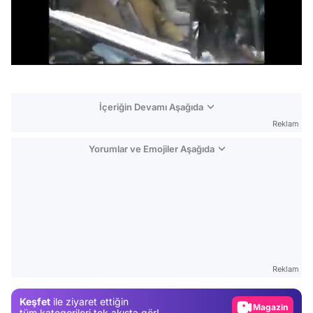
/
İçeriğin Devamı Aşağıda
Reklam
Yorumlar ve Emojiler Aşağıda
Video
Test
Reklam
Gündem
Keşfet
ile ziyaret ettiğin
Magazin
tüm kategorileri tek akışta gör!