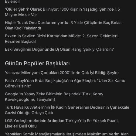
Evlendi!
'Ölüler Şehri' Olarak Biliniyor: 1300 Kişinin Yaşadığı Şehirde 1,5
Milyon Mezar Var
Hiçbir Tuzak Onu Durduramıyordu: 3 Yıldır Çiftçilerin Baş Belası
Olan Kedi Yakalandı
Exxen'in Sevilen Dizisi Karma'dan Müjde: 2. Sezon Çekimleri
Resmen Başladı!
Eski Sevgilinin Düğününde Dj Olsan Hangi Şarkıyı Çalardın?
Günün Popüler Başlıkları
Yalnızca Milenyum Çocukları 2000'lilerin Çok İyi Bildiği Şeyler
Fatih Altaylı'dan Erdal Beşikçioğlu'na Ağır Eleştiri: "Ulan Siz Kamu
Görevlisisiniz"
Google'ın Yapay Zeka Biriminin Başındaki Türk: Koray
Kavukçuoğlu'nu Tanıyalım!
Türk Hava Kuvvetleri'nin İlk Kadın Generalinin Dedesinin Çanakkale
Gazisi Olduğu Ortaya Çıktı
LGS Yerleştirmelerinin Ardından Türkiye'nin En Yüksek Puanlı
Liseleri Belli Oldu
Yaptıkları Komik Mesajlaşmalarla İletişimden Maksimum Verim Alan