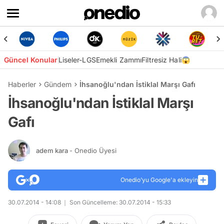
Güncel Konular
Liseler-LGS
Emekli Zammı
Filtresiz Hali😱
Haberler
Gündem
İhsanoğlu'ndan İstiklal Marşı Gafı
İhsanoğlu'ndan İstiklal Marşı
Gafı
adem kara
- Onedio Üyesi
Onedio’yu Google'a ekleyin
30.07.2014 - 14:08
Son Güncelleme: 30.07.2014 - 15:33