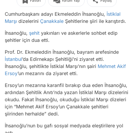
Favori
Yorum Yap
Paylaş
Cumhurbaşkanı adayı Ekmeleddin İhsanoğlu,
İstiklal
Marşı
dizelerini
Çanakkale
Şehitlerine şiiri ile karıştırdı.
İhsanoğlu,
şehit
yakınları ve askerlerle sohbet edip
şehitler için dua etti.
Prof. Dr. Ekmeleddin İhsanoğlu, bayram arefesinde
İstanbul
’da Edirnekapı Şehitliği’ni ziyaret etti.
İhsanoğlu, şehitlikte İstiklal Marşı’nın şairi
Mehmet Akif
Ersoy
’un mezarını da ziyaret etti.
Ersoy’un mezarına karanfil bırakıp dua eden İhsanoğlu,
ardından Şehitlik Anıtı’nda yazan İstiklal Marşı dizelerini
okudu. Fakat İhsanoğlu, okuduğu İstiklal Marşı dizeleri
için “Mehmet Akif Ersoy’un Çanakkale şehitleri
şiirinden herhalde” dedi.
İhsanoğlu’nun bu gafı sosyal medyada eleştirilere yol
açtı.