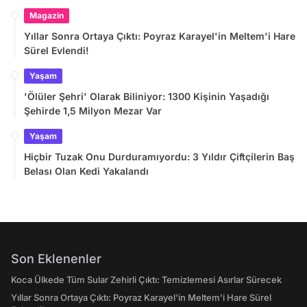
Magazin
Yıllar Sonra Ortaya Çıktı: Poyraz Karayel'in Meltem'i Hare
Sürel Evlendi!
Yaşam
'Ölüler Şehri' Olarak Biliniyor: 1300 Kişinin Yaşadığı
Şehirde 1,5 Milyon Mezar Var
Yaşam
Hiçbir Tuzak Onu Durduramıyordu: 3 Yıldır Çiftçilerin Baş
Belası Olan Kedi Yakalandı
Son Eklenenler
Koca Ülkede Tüm Sular Zehirli Çıktı: Temizlemesi Asırlar Sürecek
Yıllar Sonra Ortaya Çıktı: Poyraz Karayel'in Meltem'i Hare Sürel