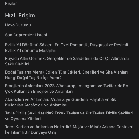
Kişiler
Hızlı Erişim
Hava Durumu
Son Depremler Listesi
Evlilik Yıl Dönümü Sözleri! En Özel Romantik, Duygusal ve Resimli
Evlilik Yıl dönümü Mesajları
Rüyada Altın Görmek: Gerçekler de Saadetiniz de Çil Çil Altınlarda
Saklı Olabilir!
Doğal Taşların Merak Edilen Tüm Etkileri, Enerjileri ve Şifa Alanları:
Hangi Doğal Taş Ne İşe Yarar?
Emojilerin Anlamları: 2023 WhatsApp, Instagram ve Twitter'da En
Çok Kullanılan Emojiler ve Anlamları
Atasözleri ve Anlamları: A'dan Z'ye Gündelik Hayatta En Sık
Kullanılan Atasözleri ve Anlamları
Tavla Diziliş Şekli Nasıldır? Erkek Tavlası ve Kız Tavlası Diziliş Şekilleri
ve Oynama Yönleri
Tarot Kartları ve Anlamları Nelerdir? Majör ve Minör Arkana Desteleri
İle Tılsımlı Bir Dünyaya Giriş