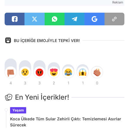
Reklam
BU İÇERİĞE EMOJİYLE TEPKİ VER!
4
3
3
2
1
1
0
En Yeni İçerikler!
Yaşam
Koca Ülkede Tüm Sular Zehirli Çıktı: Temizlemesi Asırlar
Sürecek