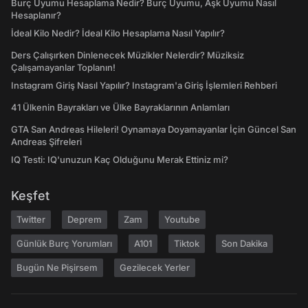
Burç Uyumu Hesaplama Nedir? Burç Uyumu, Aşk Uyumu Nasıl
Hesaplanır?
İdeal Kilo Nedir? İdeal Kilo Hesaplama Nasıl Yapılır?
Ders Çalışırken Dinlenecek Müzikler Nelerdir? Müziksiz
Çalışamayanlar Toplanın!
Instagram Giriş Nasıl Yapılır? Instagram'a Giriş İşlemleri Rehberi
41 Ülkenin Bayrakları ve Ülke Bayraklarının Anlamları
GTA San Andreas Hileleri! Oynamaya Doyamayanlar İçin Güncel San
Andreas Şifreleri
IQ Testi: IQ'unuzun Kaç Olduğunu Merak Ettiniz mi?
Keşfet
Twitter
Deprem
Zam
Youtube
Günlük Burç Yorumları
A101
Tiktok
Son Dakika
Bugün Ne Pişirsem
Gezilecek Yerler