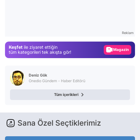
Video
Test
Reklam
Gündem
Keşfet
ile ziyaret ettiğin
Magazin
tüm kategorileri tek akışta gör!
Video
Test
Deniz Gök
Onedio Gündem - Haber Editörü
Tüm içerikleri
Sana Özel Seçtiklerimiz