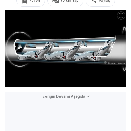
Favori
Yorum Yap
Paylaş
İçeriğin Devamı Aşağıda