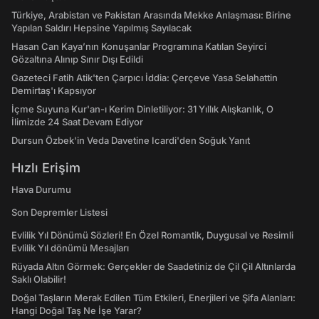
Türkiye, Arabistan ve Pakistan Arasında Mekke Anlaşması: Birine
Yapılan Saldırı Hepsine Yapılmış Sayılacak
Hasan Can Kaya’nın Konuşanlar Programına Katılan Seyirci
Gözaltına Alınıp Sınır Dışı Edildi
Gazeteci Fatih Atik'ten Çarpıcı İddia: Çerçeve Yasa Selahattin
Demirtaş'ı Kapsıyor
İçme Suyuna Kur'an-ı Kerim Dinletiliyor: 31 Yıllık Alışkanlık, O
İlimizde 24 Saat Devam Ediyor
Dursun Özbek'in Veda Davetine Icardi'den Soğuk Yanıt
Hızlı Erişim
Hava Durumu
Son Depremler Listesi
Evlilik Yıl Dönümü Sözleri! En Özel Romantik, Duygusal ve Resimli
Evlilik Yıl dönümü Mesajları
Rüyada Altın Görmek: Gerçekler de Saadetiniz de Çil Çil Altınlarda
Saklı Olabilir!
Doğal Taşların Merak Edilen Tüm Etkileri, Enerjileri ve Şifa Alanları:
Hangi Doğal Taş Ne İşe Yarar?