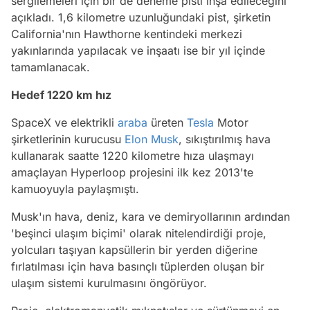
sergilemeleri için bir de deneme pisti inşa edileceğini
açıkladı. 1,6 kilometre uzunluğundaki pist, şirketin
California'nın Hawthorne kentindeki merkezi
yakınlarında yapılacak ve inşaatı ise bir yıl içinde
tamamlanacak.
Hedef 1220 km hız
SpaceX ve elektrikli
araba
üreten
Tesla
Motor
şirketlerinin kurucusu
Elon Musk
, sıkıştırılmış hava
kullanarak saatte 1220 kilometre hıza ulaşmayı
amaçlayan Hyperloop projesini ilk kez 2013'te
kamuoyuyla paylaşmıştı.
Musk'ın hava, deniz, kara ve demiryollarının ardından
'beşinci ulaşım biçimi' olarak nitelendirdiği proje,
yolcuları taşıyan kapsüllerin bir yerden diğerine
fırlatılması için hava basınçlı tüplerden oluşan bir
ulaşım sistemi kurulmasını öngörüyor.