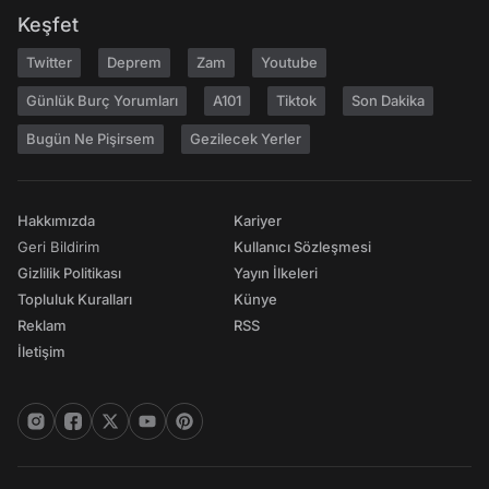
Keşfet
Twitter
Deprem
Zam
Youtube
Günlük Burç Yorumları
A101
Tiktok
Son Dakika
Bugün Ne Pişirsem
Gezilecek Yerler
Hakkımızda
Kariyer
Geri Bildirim
Kullanıcı Sözleşmesi
Gizlilik Politikası
Yayın İlkeleri
Topluluk Kuralları
Künye
Reklam
RSS
İletişim