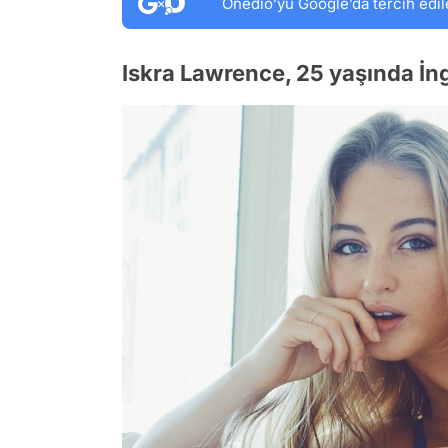
Onedio’yu Google’da tercih edil
Iskra Lawrence, 25 yaşında İng