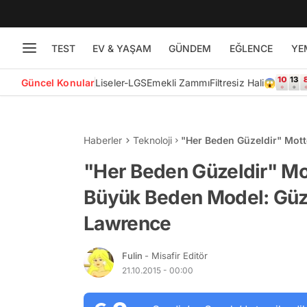
TEST
EV & YAŞAM
GÜNDEM
EĞLENCE
YE
Güncel Konular
Liseler-LGS
Emekli Zammı
Filtresiz Hali😱
Haberler
Teknoloji
"Her Beden Güzeldir" Mott
Güzeli Iskra Lawrence
"Her Beden Güzeldir" Mo
Büyük Beden Model: Güzel
Lawrence
Fulin
- Misafir Editör
21.10.2015 - 00:00