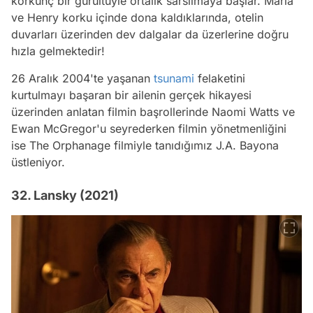
korkunç bir gürültüyle ortalık sarsılmaya başlar. Maria
ve Henry korku içinde dona kaldıklarında, otelin
duvarları üzerinden dev dalgalar da üzerlerine doğru
hızla gelmektedir!
26 Aralık 2004'te yaşanan
tsunami
felaketini
kurtulmayı başaran bir ailenin gerçek hikayesi
üzerinden anlatan filmin başrollerinde Naomi Watts ve
Ewan McGregor'u seyrederken filmin yönetmenliğini
ise The Orphanage filmiyle tanıdığımız J.A. Bayona
üstleniyor.
32. Lansky (2021)