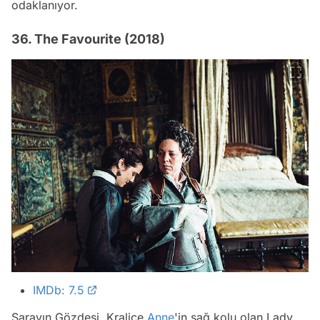
odaklanıyor.
36. The Favourite (2018)
IMDb: 7.5
Sarayın Gözdesi, Kraliçe
Anne
'in sağ kolu olan Lady