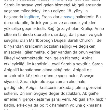
Sarah ile saraya yeni gelen hizmetçi Abigail arasında
yaşanan mücadeleyi konu ediyor. 18. yüzyılın
başlarında
İngiltere
, Fransızlarla
savaş
halindedir. Bu
durumda bile, ördek yarışları ve ananas ziyafetleri
yükselişe geçmektedir. Sağlığı zayıf olan Kraliçe Anne
ülkenin tahtında otururken, sırdaşı, danışmanı ve gizli
sevgilisi olan Marlborough Düşesi Sarah Churchill de
bir yandan kraliçenin bozulan sağlığı ve değişken
mizacıyla ilgilenmekte, diğer yandan da onun yerine
ülkeyi yönetmektedir. Yeni gelen hizmetçi Abigail,
etkileyiciliği ile kendisini Leydi Sarah'a sevdirir. Sarah,
Abigail'i kanatlarının altına aldığında, Abigail de
aristokratik köklerine dönme şansı bulur. Savaşın
siyaseti, Sarah için oldukça zaman alıcı hale
geldiğinde, Abigail kraliçenin arkadaşı olma görevini
üstlenir. Onların övgüye değer dostlukları, Abigail'e
emellerini gerçekleştirme şansı verir. Abigail artık hiçbir
kadın, erkek ya da politik hamlenin yoluna çıkmasına