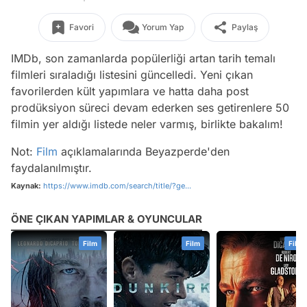
Favori
Yorum Yap
Paylaş
IMDb, son zamanlarda popülerliği artan tarih temalı
filmleri sıraladığı listesini güncelledi. Yeni çıkan
favorilerden kült yapımlara ve hatta daha post
prodüksiyon süreci devam ederken ses getirenlere 50
filmin yer aldığı listede neler varmış, birlikte bakalım!
Not:
Film
açıklamalarında Beyazperde'den
faydalanılmıştır.
Kaynak:
https://www.imdb.com/search/title/?ge...
ÖNE ÇIKAN YAPIMLAR & OYUNCULAR
Film
Film
Oyuncu