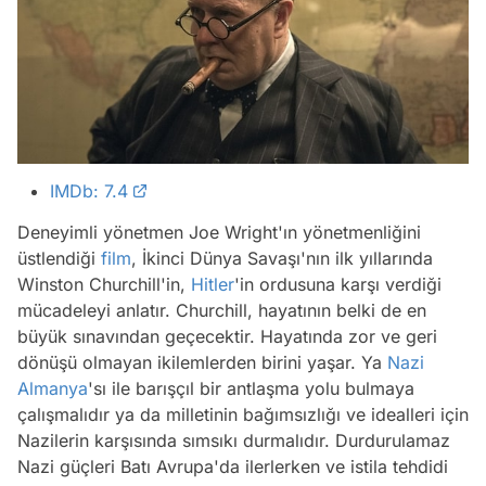
IMDb: 7.4
Deneyimli yönetmen Joe Wright'ın yönetmenliğini
üstlendiği
film
, İkinci Dünya Savaşı'nın ilk yıllarında
Winston Churchill'in,
Hitler
'in ordusuna karşı verdiği
mücadeleyi anlatır. Churchill, hayatının belki de en
büyük sınavından geçecektir. Hayatında zor ve geri
dönüşü olmayan ikilemlerden birini yaşar. Ya
Nazi
Almanya
'sı ile barışçıl bir antlaşma yolu bulmaya
çalışmalıdır ya da milletinin bağımsızlığı ve idealleri için
Nazilerin karşısında sımsıkı durmalıdır. Durdurulamaz
Nazi güçleri Batı Avrupa'da ilerlerken ve istila tehdidi