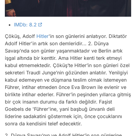
IMDb: 8.2
Çöküş, Adolf
Hitler
'in son günlerini anlatıyor. Diktatör
Adolf Hitler'in artık son demleridir... 2. Dünya
Savaşı’nda son günler yaşanmaktadır ve Berlin artık
işgal altında bir kenttir. Ama Hitler kenti terk etmeyi
kabul etmemektedir. Çöküş’te Hitler’in son günleri özel
sekreteri Traudl Junge’nin gözünden anlatılır. Yenilgiyi
kabul edemeyen ve düşmana teslim olmak istemeyen
Führer, intihar etmeden önce Eva Brown ile evlenir ve
birlikte intihar ederler. Führer’in peşinden yıllarca gitmiş
bir çok insanın durumu da farklı değildir. Faşist
Goebels de 'Führer'ine, yani başbuğ ünvanlı deli
liderine sadakatini göstermek için, önce çocuklarını
sonra da kendisini telef edecektir.
2. Dünya Savaşı’nın ve Adolf Hitler’in son günlerine