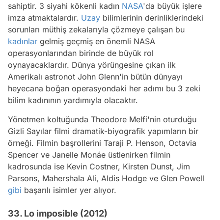
sahiptir. 3 siyahi kökenli kadın
NASA
'da büyük işlere
imza atmaktalardır.
Uzay
bilimlerinin derinliklerindeki
sorunları müthiş zekalarıyla çözmeye çalışan bu
kadınlar
gelmiş geçmiş en önemli NASA
operasyonlarından birinde de büyük rol
oynayacaklardır. Dünya yörüngesine çıkan ilk
Amerikalı astronot John Glenn'in bütün dünyayı
heyecana boğan operasyondaki her adımı bu 3 zeki
bilim kadınının yardımıyla olacaktır.
Yönetmen koltuğunda Theodore Melfi'nin oturduğu
Gizli Sayılar filmi dramatik-biyografik yapımların bir
örneği. Filmin başrollerini Taraji P. Henson, Octavia
Spencer ve Janelle Monáe üstlenirken filmin
kadrosunda ise Kevin Costner, Kirsten Dunst, Jim
Parsons, Mahershala Ali, Aldis Hodge ve Glen Powell
gibi
başarılı isimler yer alıyor.
33. Lo imposible (2012)