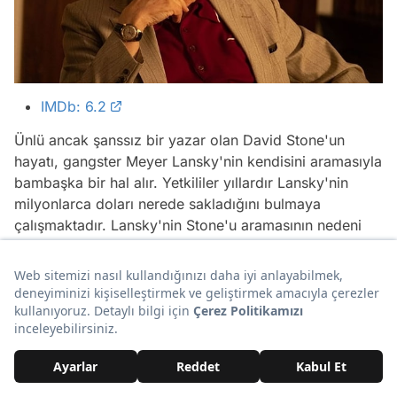
IMDb: 6.2
Ünlü ancak şanssız bir yazar olan David Stone'un
hayatı, gangster Meyer Lansky'nin kendisini aramasıyla
bambaşka bir hal alır. Yetkililer yıllardır Lansky'nin
milyonlarca doları nerede sakladığını bulmaya
çalışmaktadır. Lansky'nin Stone'u aramasının nedeni
ise hayatı hakkındaki anlatılmamış gerçekleri ortaya
çıkarmak istemesidir.
31. The Dig (2021)