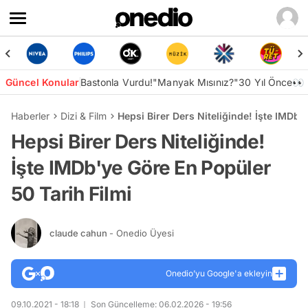
Güncel Konular
Bastonla Vurdu!
"Manyak Mısınız?"
30 Yıl Önce👀
Haberler
Dizi & Film
Hepsi Birer Ders Niteliğinde! İşte IMDb'
Hepsi Birer Ders Niteliğinde!
İşte IMDb'ye Göre En Popüler
50 Tarih Filmi
claude cahun
- Onedio Üyesi
Onedio’yu Google'a ekleyin
09.10.2021 - 18:18
Son Güncelleme: 06.02.2026 - 19:56