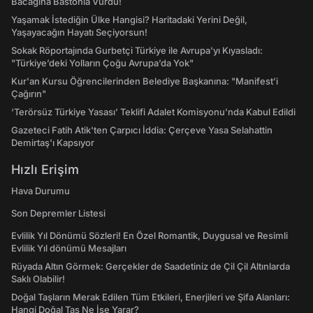
Bacağına Bastonla Vurdu!
Yaşamak İstediğin Ülke Hangisi? Haritadaki Yerini Değil,
Yaşayacağın Hayatı Seçiyorsun!
Sokak Röportajında Gurbetçi Türkiye ile Avrupa'yı Kıyasladı:
"Türkiye’deki Yolların Çoğu Avrupa’da Yok"
Kur'an Kursu Öğrencilerinden Belediye Başkanına: "Manifest’i
Çağırın"
‘Terörsüz Türkiye Yasası’ Teklifi Adalet Komisyonu'nda Kabul Edildi
Gazeteci Fatih Atik'ten Çarpıcı İddia: Çerçeve Yasa Selahattin
Demirtaş'ı Kapsıyor
Hızlı Erişim
Hava Durumu
Son Depremler Listesi
Evlilik Yıl Dönümü Sözleri! En Özel Romantik, Duygusal ve Resimli
Evlilik Yıl dönümü Mesajları
Rüyada Altın Görmek: Gerçekler de Saadetiniz de Çil Çil Altınlarda
Saklı Olabilir!
Doğal Taşların Merak Edilen Tüm Etkileri, Enerjileri ve Şifa Alanları:
Hangi Doğal Taş Ne İşe Yarar?