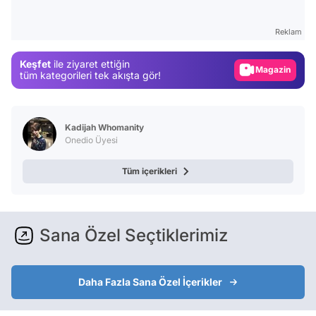
Test
Reklam
Gündem
Keşfet
ile ziyaret ettiğin
Magazin
tüm kategorileri tek akışta gör!
Video
Test
Kadijah Whomanity
Onedio Üyesi
Tüm içerikleri
Sana Özel Seçtiklerimiz
Daha Fazla Sana Özel İçerikler