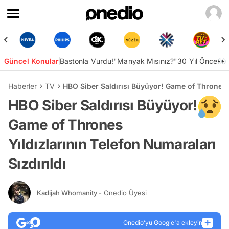
Güncel Konular
Bastonla Vurdu!
"Manyak Mısınız?"
30 Yıl Önce👀
Haberler
TV
HBO Siber Saldırısı Büyüyor! Game of Thrones Yı
HBO Siber Saldırısı Büyüyor!
Game of Thrones
Yıldızlarının Telefon Numaraları
Sızdırıldı
Kadijah Whomanity
- Onedio Üyesi
Onedio’yu Google'a ekleyin