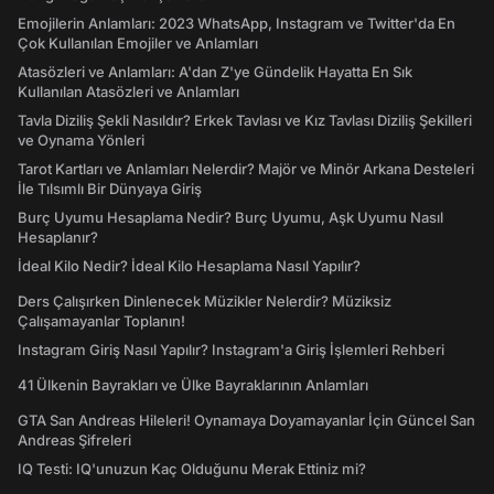
Emojilerin Anlamları: 2023 WhatsApp, Instagram ve Twitter'da En
Çok Kullanılan Emojiler ve Anlamları
Atasözleri ve Anlamları: A'dan Z'ye Gündelik Hayatta En Sık
Kullanılan Atasözleri ve Anlamları
Tavla Diziliş Şekli Nasıldır? Erkek Tavlası ve Kız Tavlası Diziliş Şekilleri
ve Oynama Yönleri
Tarot Kartları ve Anlamları Nelerdir? Majör ve Minör Arkana Desteleri
İle Tılsımlı Bir Dünyaya Giriş
Burç Uyumu Hesaplama Nedir? Burç Uyumu, Aşk Uyumu Nasıl
Hesaplanır?
İdeal Kilo Nedir? İdeal Kilo Hesaplama Nasıl Yapılır?
Ders Çalışırken Dinlenecek Müzikler Nelerdir? Müziksiz
Çalışamayanlar Toplanın!
Instagram Giriş Nasıl Yapılır? Instagram'a Giriş İşlemleri Rehberi
41 Ülkenin Bayrakları ve Ülke Bayraklarının Anlamları
GTA San Andreas Hileleri! Oynamaya Doyamayanlar İçin Güncel San
Andreas Şifreleri
IQ Testi: IQ'unuzun Kaç Olduğunu Merak Ettiniz mi?