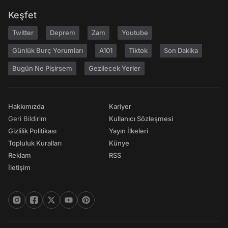
Keşfet
Twitter
Deprem
Zam
Youtube
Günlük Burç Yorumları
A101
Tiktok
Son Dakika
Bugün Ne Pişirsem
Gezilecek Yerler
Hakkımızda
Kariyer
Geri Bildirim
Kullanıcı Sözleşmesi
Gizlilik Politikası
Yayın İlkeleri
Topluluk Kuralları
Künye
Reklam
RSS
İletişim