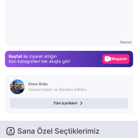
Video
Test
Reklam
Gündem
Keşfet
ile ziyaret ettiğin
Magazin
tüm kategorileri tek akışta gör!
Video
Test
Emre Ordu
Onedio Haber ve Gündem Editörü
Tüm içerikleri
Sana Özel Seçtiklerimiz