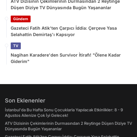
ATV Dizisinin Çekimlerinin Durmasından 2 Reytinge
Düşen Diziye TV Dünyasında Bugün Yaşananlar
Gündem
Gazeteci Fatih Atik'ten Çarpıcı İddia: Çerçeve Yasa
Selahattin Demirtaş'ı Kapsıyor
TV
Nagihan Karadere'den Survivor İtirafı! "Ölene Kadar
Giderim"
Son Eklenenler
İstanbul'da Bu Hafta Sonu Çocuklarla Yapılacak Etkinlikler: 8 - 9
Ağustos Ailenize Çok İyi Gelecek!
ATV Dizisinin Çekimlerinin Durmasından 2 Reytinge Düşen Diziye TV
Dünyasında Bugün Yaşananlar
Gazeteci Fatih Atik'ten Çarpıcı İddia: Çerçeve Yasa Selahattin