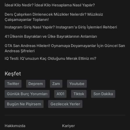
İdeal Kilo Nedir? İdeal Kilo Hesaplama Nasıl Yapılır?
Ders Çalışırken Dinlenecek Müzikler Nelerdir? Müziksiz
Çalışamayanlar Toplanın!
Instagram Giriş Nasıl Yapılır? Instagram'a Giriş İşlemleri Rehberi
41 Ülkenin Bayrakları ve Ülke Bayraklarının Anlamları
GTA San Andreas Hileleri! Oynamaya Doyamayanlar İçin Güncel San
Andreas Şifreleri
IQ Testi: IQ'unuzun Kaç Olduğunu Merak Ettiniz mi?
Keşfet
Twitter
Deprem
Zam
Youtube
Günlük Burç Yorumları
A101
Tiktok
Son Dakika
Bugün Ne Pişirsem
Gezilecek Yerler
Hakkımızda
Kariyer