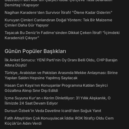
Demirtaş'ı Kapsıyor
Nagihan Karadere'den Survivor İtirafı! "Ölene Kadar Giderim"
Kuruyan Çimleri Canlandıran Doğal Yöntem: Tek Bir Malzeme
Çimleri Daha Gür Yapıyor
Taşacak Bu Deniz'in Fadime'sinden Dikkat Çeken İtiraf! "İçimdeki
Karadenizli Çıkıyor"
Günün Popüler Başlıkları
İlk Anket Sonucu: YENİ Parti'nin Oy Oranı Belli Oldu, CHP Barajın
Altına Düştü!
Türkiye, Arabistan ve Pakistan Arasında Mekke Anlaşması: Birine
Yapılan Saldırı Hepsine Yapılmış Sayılacak
Hasan Can Kaya’nın Konuşanlar Programına Katılan Seyirci
Gözaltına Alınıp Sınır Dışı Edildi
İçme Suyuna Kur'an-ı Kerim Dinletiliyor: 31 Yıllık Alışkanlık, O
İlimizde 24 Saat Devam Ediyor
Dursun Özbek'in Veda Davetine Icardi'den Soğuk Yanıt
Fatih Altaylı’dan Çok Konuşulacak İddia: ROK İtirafçı Oldu Cem
Küçük’ün Adını Verdi