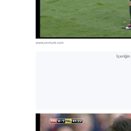
www.cnnturk.com
İçeriği