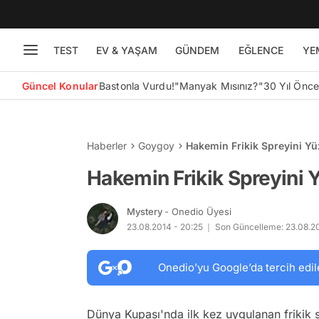
TEST
EV & YAŞAM
GÜNDEM
EĞLENCE
YE
Güncel Konular
Bastonla Vurdu!
"Manyak Mısınız?"
30 Yıl Önc
Haberler
Goygoy
Hakemin Frikik Spreyini Yü
Hakemin Frikik Spreyini Y
Mystery
- Onedio Üyesi
23.08.2014 - 20:25
Son Güncelleme: 23.08.20
Onedio’yu Google’da tercih edil
Dünya Kupası'nda ilk kez uygulanan frikik s