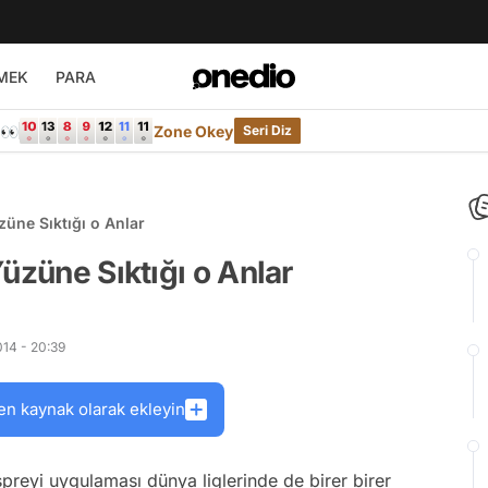
MEK
PARA
e👀
Zone Okey
Seri Diz
züne Sıktığı o Anlar
üzüne Sıktığı o Anlar
14 - 20:39
en kaynak olarak ekleyin
preyi uygulaması dünya liglerinde de birer birer