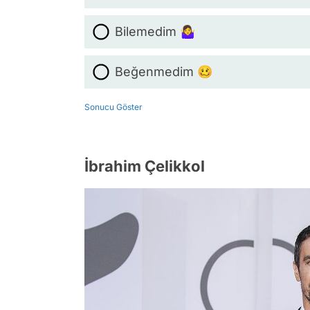
Bilemedim 🤷‍♀️
Beğenmedim 🥴
Sonucu Göster
İbrahim Çelikkol