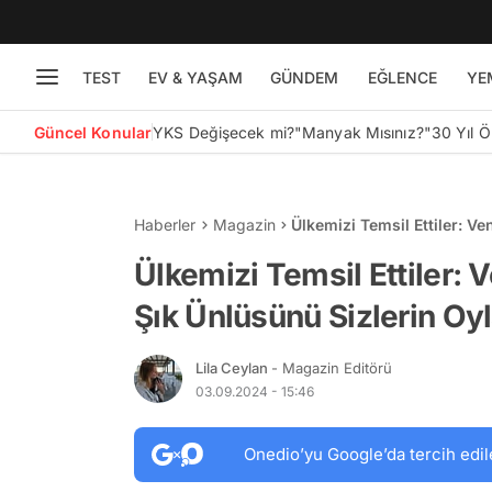
TEST
EV & YAŞAM
GÜNDEM
EĞLENCE
YE
Güncel Konular
YKS Değişecek mi?
"Manyak Mısınız?"
30 Yıl 
Haberler
Magazin
Ülkemizi Temsil Ettiler: Ve
Oylarıyla Seçiyoruz!
Ülkemizi Temsil Ettiler: V
Şık Ünlüsünü Sizlerin Oyl
Lila Ceylan
- Magazin Editörü
03.09.2024 - 15:46
Onedio’yu Google’da tercih edil