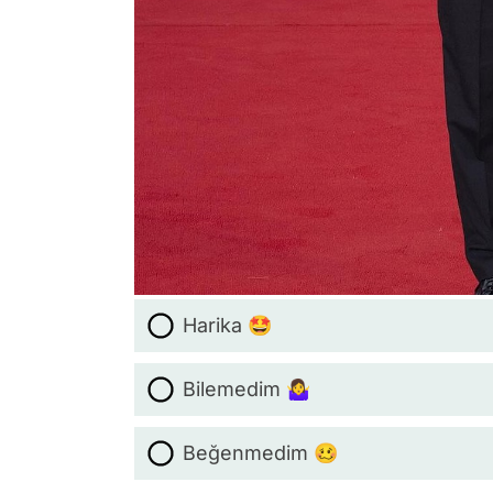
Harika 🤩
Bilemedim 🤷‍♀️
Beğenmedim 🥴