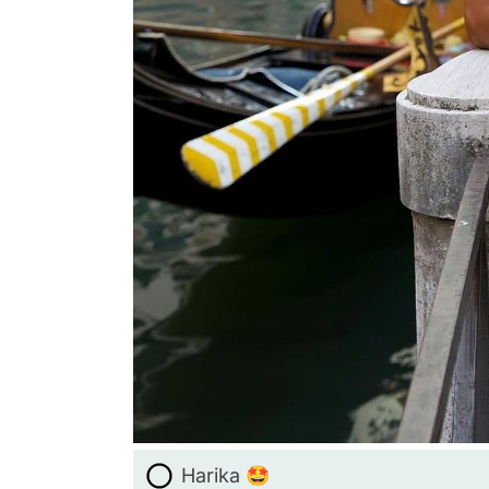
Harika 🤩