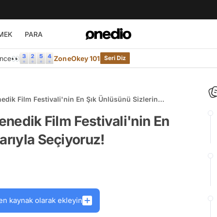
MEK
PARA
Önce👀
ZoneOkey 101
Seri Diz
nedik Film Festivali'nin En Şık Ünlüsünü Sizlerin
enedik Film Festivali'nin En
arıyla Seçiyoruz!
en kaynak olarak ekleyin