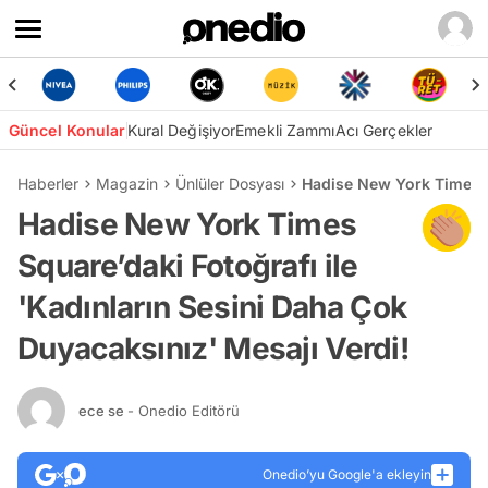
Güncel Konular
Kural Değişiyor
Emekli Zammı
Acı Gerçekler
Haberler
Magazin
Ünlüler Dosyası
Hadise New York Times Sq
Hadise New York Times
Square’daki Fotoğrafı ile
'Kadınların Sesini Daha Çok
Duyacaksınız' Mesajı Verdi!
ece se
- Onedio Editörü
Onedio’yu Google'a ekleyin