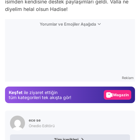
isimden kendisine destek paylaşımları geldi. Valla ne
diyelim helal olsun Hadise!
Yorumlar ve Emojiler Aşağıda
Video
Test
Gündem
Reklam
Magazin
Keşfet
ile ziyaret ettiğin
Video
tüm kategorileri tek akışta gör!
Test
ece se
Onedio Editörü
Tüm içerikleri