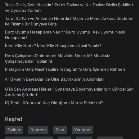
Tavla Diziliş Şekli Nasıldır? Erkek Tavlası ve Kız Tavlası Diziliş Şekilleri
ve Oynama Yönleri
Tarot Kartları ve Anlamları Nelerdir? Majör ve Minör Arkana Desteleri
İle Tılsımlı Bir Dünyaya Giriş
Burç Uyumu Hesaplama Nedir? Burç Uyumu, Aşk Uyumu Nasıl
Hesaplanır?
İdeal Kilo Nedir? İdeal Kilo Hesaplama Nasıl Yapılır?
Ders Çalışırken Dinlenecek Müzikler Nelerdir? Müziksiz
Çalışamayanlar Toplanın!
Instagram Giriş Nasıl Yapılır? Instagram'a Giriş İşlemleri Rehberi
41 Ülkenin Bayrakları ve Ülke Bayraklarının Anlamları
GTA San Andreas Hileleri! Oynamaya Doyamayanlar İçin Güncel San
Andreas Şifreleri
IQ Testi: IQ'unuzun Kaç Olduğunu Merak Ettiniz mi?
Keşfet
Twitter
Deprem
Zam
Youtube