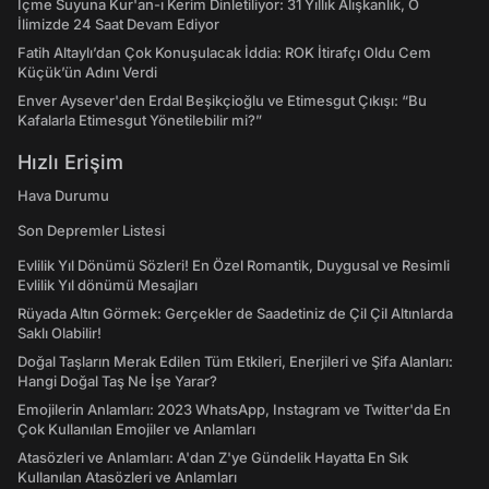
İçme Suyuna Kur'an-ı Kerim Dinletiliyor: 31 Yıllık Alışkanlık, O
İlimizde 24 Saat Devam Ediyor
Fatih Altaylı’dan Çok Konuşulacak İddia: ROK İtirafçı Oldu Cem
Küçük’ün Adını Verdi
Enver Aysever'den Erdal Beşikçioğlu ve Etimesgut Çıkışı: “Bu
Kafalarla Etimesgut Yönetilebilir mi?”
Hızlı Erişim
Hava Durumu
Son Depremler Listesi
Evlilik Yıl Dönümü Sözleri! En Özel Romantik, Duygusal ve Resimli
Evlilik Yıl dönümü Mesajları
Rüyada Altın Görmek: Gerçekler de Saadetiniz de Çil Çil Altınlarda
Saklı Olabilir!
Doğal Taşların Merak Edilen Tüm Etkileri, Enerjileri ve Şifa Alanları:
Hangi Doğal Taş Ne İşe Yarar?
Emojilerin Anlamları: 2023 WhatsApp, Instagram ve Twitter'da En
Çok Kullanılan Emojiler ve Anlamları
Atasözleri ve Anlamları: A'dan Z'ye Gündelik Hayatta En Sık
Kullanılan Atasözleri ve Anlamları