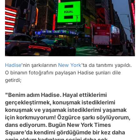
Hadise
'nin şarkılarının
New York
'ta da tanıtımı yapıldı.
O binanın fotoğrafını paylaşan Hadise şunları dile
getirdi;
"Benim adım Hadise. Hayal ettiklerimi
gerçekleştirmek, konuşmak istediklerimi
konuşmak ve yaşamak istediklerimi yaşamak
için korkmuyorum! Özgürce şarkı söylüyorum,
dans ediyorum. Bugün New York Times
Square’da kendimi gördüğümde bir kez daha
emin oldum kadınların sesini daha çok