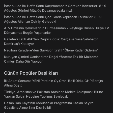
İstanbul'da Bu Hafta Sonu Kaçırmamanız Gereken Konserler: 8 - 9
Ağustos Günleri Müziğe Doyamayacaksınız!
İstanbul'da Bu Hafta Sonu Çocuklarla Yapılacak Etkinlikler: 8 - 9
Ağustos Ailenize Çok İyi Gelecek!
ATV Dizisinin Çekimlerinin Durmasından 2 Reytinge Düşen Diziye TV
Dünyasında Bugün Yaşananlar
Gazeteci Fatih Atik'ten Çarpıcı İddia: Çerçeve Yasa Selahattin
Demirtaş'ı Kapsıyor
Nagihan Karadere'den Survivor İtirafı! "Ölene Kadar Giderim"
Kuruyan Çimleri Canlandıran Doğal Yöntem: Tek Bir Malzeme
Çimleri Daha Gür Yapıyor
Günün Popüler Başlıkları
İlk Anket Sonucu: YENİ Parti'nin Oy Oranı Belli Oldu, CHP Barajın
Altına Düştü!
Türkiye, Arabistan ve Pakistan Arasında Mekke Anlaşması: Birine
Yapılan Saldırı Hepsine Yapılmış Sayılacak
Hasan Can Kaya’nın Konuşanlar Programına Katılan Seyirci
Gözaltına Alınıp Sınır Dışı Edildi