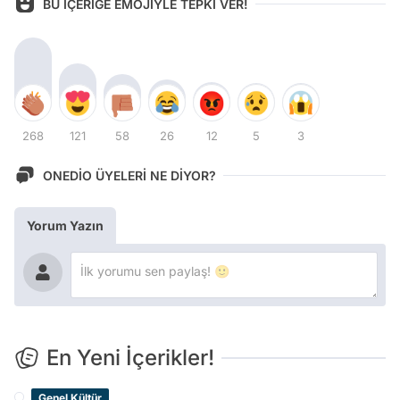
BU İÇERİĞE EMOJİYLE TEPKİ VER!
268
121
58
26
12
5
3
ONEDİO ÜYELERİ NE DİYOR?
Yorum Yazın
En Yeni İçerikler!
Genel Kültür