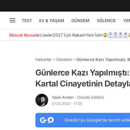
TEST
EV & YAŞAM
GÜNDEM
EĞLENCE
YE
Güncel Konular
Liseler
2027 İçin Rakam
Yeni İsim😱
Haberler
Gündem
Günlerce Kazı Yapılmıştı: 
Ortaya Çıkıyor
Günlerce Kazı Yapılmışt
Kartal Cinayetinin Detayl
Yasin Arslan
- Onedio Editörü
07.02.2022 - 17:25
Onedio’yu Google’da tercih edil