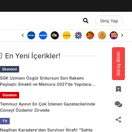
Giriş Yap
Görüş Bildir
En Yeni İçerikler!
Ekonomi
SGK Uzmanı Özgür Erdursun Son Rakamı
Paylaştı: Emekli ve Memura 2027’de Yapılacak
Zam
Gündem
Temmuz Ayının En Çok İzlenen Gazetecilerinde
Cüneyt Özdemir Zirvede
TV
Nagihan Karadere'den Survivor İtirafı! "Sahte