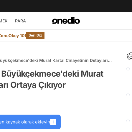
MEK
PARA
ZoneOkey 101
Seri Diz
Büyükçekmece'deki Murat Kartal Cinayetinin Detayları
ı: Büyükçekmece'deki Murat
arı Ortaya Çıkıyor
en kaynak olarak ekleyin