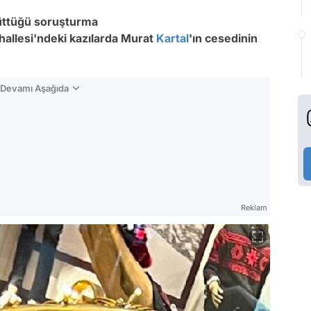
üttüğü soruşturma
llesi'ndeki kazılarda Murat
Kartal
'ın cesedinin
n Devamı Aşağıda
Reklam