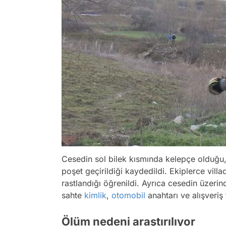
Cesedin sol bilek kısmında kelepçe olduğu, 
poşet geçirildiği kaydedildi. Ekiplerce vill
rastlandığı öğrenildi. Ayrıca cesedin üzeri
sahte
kimlik
,
otomobil
anahtarı ve alışveriş 
Ölüm nedeni araştırılıyor