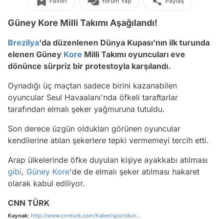
Favori
Yorum Yap
Paylaş
Güney Kore Milli Takımı Aşağılandı!
Brezilya
'da düzenlenen Dünya Kupası'nın ilk
turunda
elenen Güney
Kore
Milli Takımı oyuncuları eve
dönünce sürpriz
bir protestoyla karşılandı.
Oynadığı üç maçtan sadece birini kazanabilen
oyuncular Seul Havaalanı'nda öfkeli taraftarlar
tarafından elmalı şeker yağmuruna tutuldu.
Son derece üzgün oldukları görünen oyuncular
kendilerine atılan şekerlere tepki vermemeyi tercih etti.
Arap ülkelerinde öfke duyulan kişiye ayakkabı atılması
gibi
,
Güney Kore
'de de elmalı şeker atılması hakaret
olarak kabul ediliyor.
CNN TÜRK
Kaynak:
http://www.cnnturk.com/haber/spor/dun...