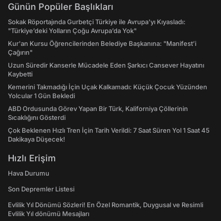
Günün Popüler Başlıkları
Sokak Röportajında Gurbetçi Türkiye ile Avrupa'yı Kıyasladı:
"Türkiye’deki Yolların Çoğu Avrupa’da Yok"
Kur'an Kursu Öğrencilerinden Belediye Başkanına: "Manifest’i
Çağırın"
Uzun Süredir Kanserle Mücadele Eden Şarkıcı Cansever Hayatını
Kaybetti
Kemerini Takmadığı İçin Uçak Kalkamadı: Küçük Çocuk Yüzünden
Yolcular 1 Gün Bekledi
ABD Ordusunda Görev Yapan Bir Türk, Kaliforniya Çöllerinin
Sıcaklığını Gösterdi
Çok Beklenen Hızlı Tren İçin Tarih Verildi: 7 Saat Süren Yol 1 Saat 45
Dakikaya Düşecek!
Hızlı Erişim
Hava Durumu
Son Depremler Listesi
Evlilik Yıl Dönümü Sözleri! En Özel Romantik, Duygusal ve Resimli
Evlilik Yıl dönümü Mesajları