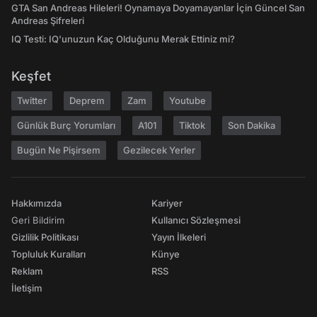
GTA San Andreas Hileleri! Oynamaya Doyamayanlar İçin Güncel San
Andreas Şifreleri
IQ Testi: IQ'unuzun Kaç Olduğunu Merak Ettiniz mi?
Keşfet
Twitter
Deprem
Zam
Youtube
Günlük Burç Yorumları
A101
Tiktok
Son Dakika
Bugün Ne Pişirsem
Gezilecek Yerler
Hakkımızda
Kariyer
Geri Bildirim
Kullanıcı Sözleşmesi
Gizlilik Politikası
Yayın İlkeleri
Topluluk Kuralları
Künye
Reklam
RSS
İletişim