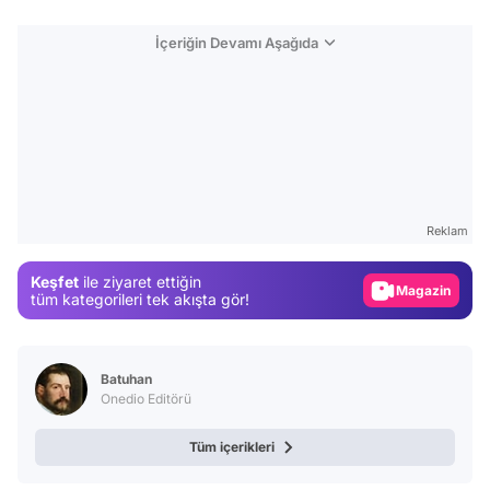
İçeriğin Devamı Aşağıda
Video
Test
Reklam
Gündem
Keşfet
ile ziyaret ettiğin
Magazin
tüm kategorileri tek akışta gör!
Video
Test
Batuhan
Onedio Editörü
Tüm içerikleri