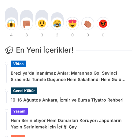
4
3
3
2
0
0
0
En Yeni İçerikler!
Video
Brezilya'da İnanılmaz Anlar: Maranhao Gol Sevinci
Sırasında Tünele Düşünce Hem Sakatlandı Hem Golü
Sayılmadı
Genel Kültür
10-16 Ağustos Ankara, İzmir ve Bursa Tiyatro Rehberi
Yaşam
Hem Serinletiyor Hem Damarları Koruyor: Japonların
Yazın Serinlemek İçin İçtiği Çay