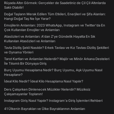
Rüyada Altın Görmek: Gerçekler de Saadetiniz de Çil Çil Altınlarda
Saklı Olabilir!
Doğal Taşların Merak Edilen Tüm Etkileri, Enerjileri ve Şifa Alanları:
Hangi Doğal Taş Ne İşe Yarar?
Emojilerin Anlamları: 2023 WhatsApp, Instagram ve Twitter'da En
Çok Kullanılan Emojiler ve Anlamları
Atasözleri ve Anlamları: A'dan Z'ye Gündelik Hayatta En Sık
Kullanılan Atasözleri ve Anlamları
Tavla Diziliş Şekli Nasıldır? Erkek Tavlası ve Kız Tavlası Diziliş Şekilleri
ve Oynama Yönleri
Tarot Kartları ve Anlamları Nelerdir? Majör ve Minör Arkana Desteleri
İle Tılsımlı Bir Dünyaya Giriş
Burç Uyumu Hesaplama Nedir? Burç Uyumu, Aşk Uyumu Nasıl
Hesaplanır?
İdeal Kilo Nedir? İdeal Kilo Hesaplama Nasıl Yapılır?
Ders Çalışırken Dinlenecek Müzikler Nelerdir? Müziksiz
Çalışamayanlar Toplanın!
Instagram Giriş Nasıl Yapılır? Instagram'a Giriş İşlemleri Rehberi
41 Ülkenin Bayrakları ve Ülke Bayraklarının Anlamları