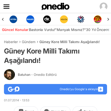
Güncel Konular
Bastonla Vurdu!
"Manyak Mısınız?"
30 Yıl Önce👀
Haberler
Gündem
Güney Kore Milli Takımı Aşağılandı!
Güney Kore Milli Takımı
Aşağılandı!
Batuhan
- Onedio Editörü
Onedio’yu Google'a ekleyin
01.07.2014 - 13:53