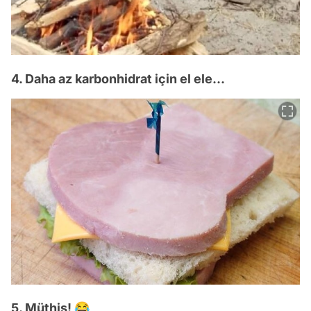
4. Daha az karbonhidrat için el ele...
5. Müthiş! 😂