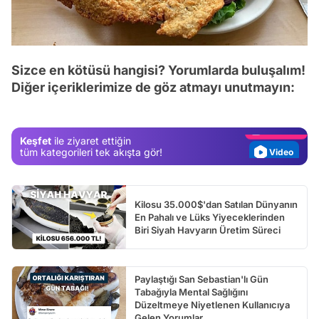
Video
Sizce en kötüsü hangisi? Yorumlarda buluşalım!
Test
Diğer içeriklerimize de göz atmayı unutmayın:
Gündem
Magazin
Keşfet
ile ziyaret ettiğin
Video
tüm kategorileri tek akışta gör!
Test
Kilosu 35.000$'dan Satılan Dünyanın
En Pahalı ve Lüks Yiyeceklerinden
Biri Siyah Havyarın Üretim Süreci
Paylaştığı San Sebastian'lı Gün
Tabağıyla Mental Sağlığını
Düzeltmeye Niyetlenen Kullanıcıya
Gelen Yorumlar