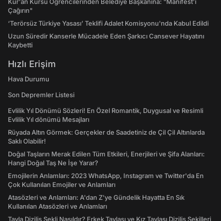
Kur'an Kursu Öğrencilerinden Belediye Başkanına: "Manifest’i
Çağırın"
‘Terörsüz Türkiye Yasası’ Teklifi Adalet Komisyonu'nda Kabul Edildi
Uzun Süredir Kanserle Mücadele Eden Şarkıcı Cansever Hayatını
Kaybetti
Hızlı Erişim
Hava Durumu
Son Depremler Listesi
Evlilik Yıl Dönümü Sözleri! En Özel Romantik, Duygusal ve Resimli
Evlilik Yıl dönümü Mesajları
Rüyada Altın Görmek: Gerçekler de Saadetiniz de Çil Çil Altınlarda
Saklı Olabilir!
Doğal Taşların Merak Edilen Tüm Etkileri, Enerjileri ve Şifa Alanları:
Hangi Doğal Taş Ne İşe Yarar?
Emojilerin Anlamları: 2023 WhatsApp, Instagram ve Twitter'da En
Çok Kullanılan Emojiler ve Anlamları
Atasözleri ve Anlamları: A'dan Z'ye Gündelik Hayatta En Sık
Kullanılan Atasözleri ve Anlamları
Tavla Diziliş Şekli Nasıldır? Erkek Tavlası ve Kız Tavlası Diziliş Şekilleri