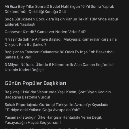
Ali Rıza Bey Yıllar Sonra O Evde! Halil Ergün 16 Yıl Sonra Yaprak
Dökümü'nün Çekildiği Konağa Gitti
Suça Sürüklenen Çocuklara İlişkin Kanun Teklifi TBMM'de Kabul
Edilerek Yasalaştı
Cansever Kimdir? Cansever Neden Vefat Etti?
4 Yaşında Sahne Almaya Başladı, Makyajsız Kameralar Karşısına
Çıkıyor: Kim Bu Şarkıcı?
Bağışlanan Tahtaları Kullanarak 80 Odalı Ev İnşa Etti: Basketbol
Sahası Bile Var!
3 Milyon Nüfuslu Ülkede 6 Kilometrelik Altın Damarı Keşfedildi:
Ülkenin Kaderi Değişti
Günün Popüler Başlıkları
Beşiktaş-Üsküdar Vapurunda Yaşlı Kadın, Şort Giyen Kadının
Bacağına Bastonla Vurdu!
Sokak Röportajında Gurbetçi Türkiye ile Avrupa'yı Kıyasladı:
"Türkiye’deki Yolların Çoğu Avrupa’da Yok"
Yaşamak İstediğin Ülke Hangisi? Haritadaki Yerini Değil,
Yaşayacağın Hayatı Seçiyorsun!