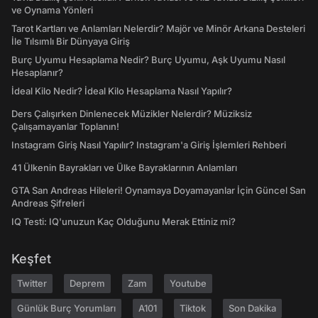
ve Oynama Yönleri
Tarot Kartları ve Anlamları Nelerdir? Majör ve Minör Arkana Desteleri
İle Tılsımlı Bir Dünyaya Giriş
Burç Uyumu Hesaplama Nedir? Burç Uyumu, Aşk Uyumu Nasıl
Hesaplanır?
İdeal Kilo Nedir? İdeal Kilo Hesaplama Nasıl Yapılır?
Ders Çalışırken Dinlenecek Müzikler Nelerdir? Müziksiz
Çalışamayanlar Toplanın!
Instagram Giriş Nasıl Yapılır? Instagram'a Giriş İşlemleri Rehberi
41 Ülkenin Bayrakları ve Ülke Bayraklarının Anlamları
GTA San Andreas Hileleri! Oynamaya Doyamayanlar İçin Güncel San
Andreas Şifreleri
IQ Testi: IQ'unuzun Kaç Olduğunu Merak Ettiniz mi?
Keşfet
Twitter
Deprem
Zam
Youtube
Günlük Burç Yorumları
A101
Tiktok
Son Dakika