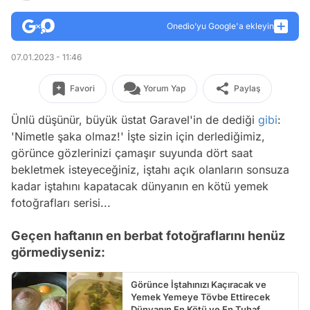
Onedio’yu Google'a ekleyin
07.01.2023 - 11:46
Favori
Yorum Yap
Paylaş
Ünlü düşünür, büyük üstat Garavel'in de dediği
gibi
:
'Nimetle şaka olmaz!' İşte sizin için derlediğimiz,
görünce gözlerinizi çamaşır suyunda dört saat
bekletmek isteyeceğiniz, iştahı açık olanların sonsuza
kadar iştahını kapatacak dünyanın en kötü yemek
fotoğrafları serisi...
Geçen haftanın en berbat fotoğraflarını henüz
görmediyseniz:
Görünce İştahınızı Kaçıracak ve
Yemek Yemeye Tövbe Ettirecek
Dünyanın En Kötü ve En Tuhaf