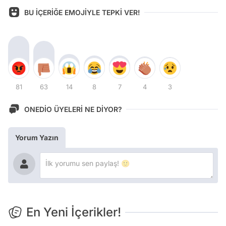
BU İÇERİĞE EMOJİYLE TEPKİ VER!
81
63
14
8
7
4
3
ONEDİO ÜYELERİ NE DİYOR?
Yorum Yazın
En Yeni İçerikler!