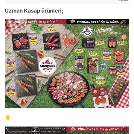
Uzman Kasap ürünleri;
👇