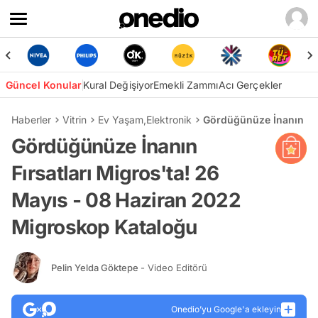
Güncel Konular
Kural Değişiyor
Emekli Zammı
Acı Gerçekler
Haberler
Vitrin
Ev Yaşam
,
Elektronik
Gördüğünüze İnanın Fır
Gördüğünüze İnanın
Fırsatları Migros'ta! 26
Mayıs - 08 Haziran 2022
Migroskop Kataloğu
Pelin Yelda Göktepe
- Video Editörü
Onedio’yu Google'a ekleyin