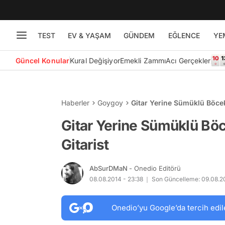
TEST
EV & YAŞAM
GÜNDEM
EĞLENCE
YE
Güncel Konular
Kural Değişiyor
Emekli Zammı
Acı Gerçekler
Haberler
Goygoy
Gitar Yerine Sümüklü Böcek
Gitar Yerine Sümüklü Bö
Gitarist
AbSurDMaN
- Onedio Editörü
08.08.2014 - 23:38
Son Güncelleme: 09.08.20
Onedio’yu Google’da tercih edil