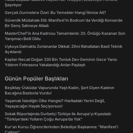
Şaşırtıyor
Gerçek Gurmelere Özel: Bu Yemekler Hangi İlimize Ait?
Güvenlik Müdahale Etti: Manifest'in Bodrum'da Verdiği Konserde
Bir Genç Sahneye Atladı
MasterChef’in Ana Kadrosu Tamamlandı: 20. Önlüğü Kazanan Son
Yarışmacı Belli Oldu
Uykuya Dalmakta Zorlananlar Dikkat: Zihni Rahatlatan Basit Teknik
Açıklandı
Kaptan Necati Doğan 330 Bin Tonluk Dev Geminin Gece Yarısı
Yıldırım Fırtınasına Yakalandığı Anları Paylaştı
Günün Popüler Başlıkları
Beşiktaş-Üsküdar Vapurunda Yaşlı Kadın, Şort Giyen Kadının
Bacağına Bastonla Vurdu!
Yaşamak İstediğin Ülke Hangisi? Haritadaki Yerini Değil,
Yaşayacağın Hayatı Seçiyorsun!
Sokak Röportajında Gurbetçi Türkiye ile Avrupa'yı Kıyasladı:
"Türkiye’deki Yolların Çoğu Avrupa’da Yok"
Kur'an Kursu Öğrencilerinden Belediye Başkanına: "Manifest’i
Çağırın"