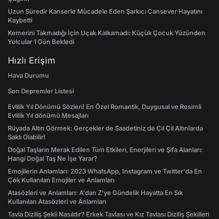
Uzun Süredir Kanserle Mücadele Eden Şarkıcı Cansever Hayatını
Kaybetti
Kemerini Takmadığı İçin Uçak Kalkamadı: Küçük Çocuk Yüzünden
Yolcular 1 Gün Bekledi
Hızlı Erişim
Hava Durumu
Son Depremler Listesi
Evlilik Yıl Dönümü Sözleri! En Özel Romantik, Duygusal ve Resimli
Evlilik Yıl dönümü Mesajları
Rüyada Altın Görmek: Gerçekler de Saadetiniz de Çil Çil Altınlarda
Saklı Olabilir!
Doğal Taşların Merak Edilen Tüm Etkileri, Enerjileri ve Şifa Alanları:
Hangi Doğal Taş Ne İşe Yarar?
Emojilerin Anlamları: 2023 WhatsApp, Instagram ve Twitter'da En
Çok Kullanılan Emojiler ve Anlamları
Atasözleri ve Anlamları: A'dan Z'ye Gündelik Hayatta En Sık
Kullanılan Atasözleri ve Anlamları
Tavla Diziliş Şekli Nasıldır? Erkek Tavlası ve Kız Tavlası Diziliş Şekilleri