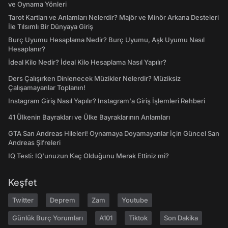
ve Oynama Yönleri
Tarot Kartları ve Anlamları Nelerdir? Majör ve Minör Arkana Desteleri
İle Tılsımlı Bir Dünyaya Giriş
Burç Uyumu Hesaplama Nedir? Burç Uyumu, Aşk Uyumu Nasıl
Hesaplanır?
İdeal Kilo Nedir? İdeal Kilo Hesaplama Nasıl Yapılır?
Ders Çalışırken Dinlenecek Müzikler Nelerdir? Müziksiz
Çalışamayanlar Toplanın!
Instagram Giriş Nasıl Yapılır? Instagram'a Giriş İşlemleri Rehberi
41 Ülkenin Bayrakları ve Ülke Bayraklarının Anlamları
GTA San Andreas Hileleri! Oynamaya Doyamayanlar İçin Güncel San
Andreas Şifreleri
IQ Testi: IQ'unuzun Kaç Olduğunu Merak Ettiniz mi?
Keşfet
Twitter
Deprem
Zam
Youtube
Günlük Burç Yorumları
A101
Tiktok
Son Dakika