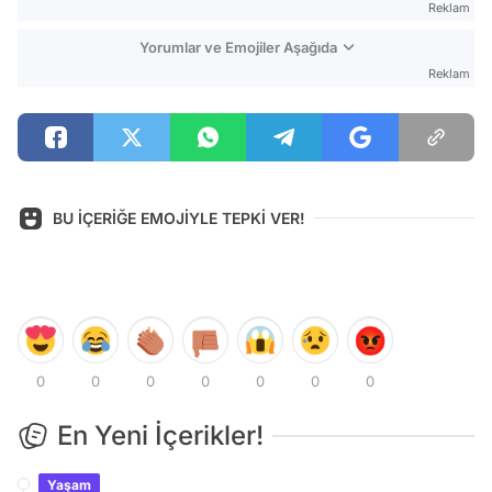
Reklam
Yorumlar ve Emojiler Aşağıda
Reklam
BU İÇERİĞE EMOJİYLE TEPKİ VER!
0
0
0
0
0
0
0
En Yeni İçerikler!
Yaşam