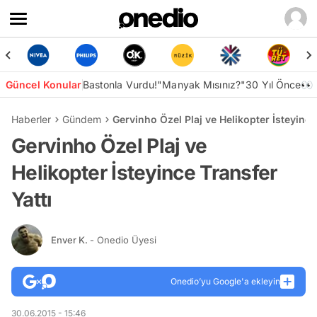
Güncel Konular
Bastonla Vurdu!
"Manyak Mısınız?"
30 Yıl Önce👀
Haberler
Gündem
Gervinho Özel Plaj ve Helikopter İsteyince
Gervinho Özel Plaj ve
Helikopter İsteyince Transfer
Yattı
Enver K.
- Onedio Üyesi
Onedio’yu Google'a ekleyin
30.06.2015 - 15:46