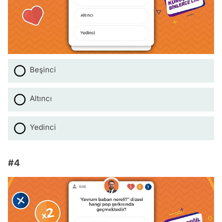
Beşinci
Altıncı
Yedinci
#4