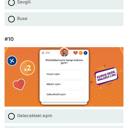
Sevgili
Buse
#10
Gelecekteki eşim