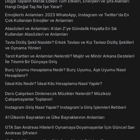
Doğal Taşların Merak Edilen Tüm Etkileri, Enerjileri ve Şifa Alanları:
Hangi Doğal Taş Ne İşe Yarar?
Emojilerin Anlamları: 2023 WhatsApp, Instagram ve Twitter'da En
Çok Kullanılan Emojiler ve Anlamları
Atasözleri ve Anlamları: A'dan Z'ye Gündelik Hayatta En Sık
Kullanılan Atasözleri ve Anlamları
Tavla Diziliş Şekli Nasıldır? Erkek Tavlası ve Kız Tavlası Diziliş Şekilleri
ve Oynama Yönleri
Tarot Kartları ve Anlamları Nelerdir? Majör ve Minör Arkana Desteleri
İle Tılsımlı Bir Dünyaya Giriş
Burç Uyumu Hesaplama Nedir? Burç Uyumu, Aşk Uyumu Nasıl
Hesaplanır?
İdeal Kilo Nedir? İdeal Kilo Hesaplama Nasıl Yapılır?
Ders Çalışırken Dinlenecek Müzikler Nelerdir? Müziksiz
Çalışamayanlar Toplanın!
Instagram Giriş Nasıl Yapılır? Instagram'a Giriş İşlemleri Rehberi
41 Ülkenin Bayrakları ve Ülke Bayraklarının Anlamları
GTA San Andreas Hileleri! Oynamaya Doyamayanlar İçin Güncel San
Andreas Şifreleri