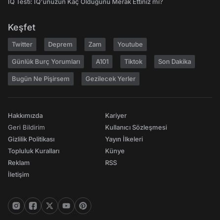
IQ Testi: IQ'unuzun Kaç Olduğunu Merak Ettiniz mi?
Keşfet
Twitter
Deprem
Zam
Youtube
Günlük Burç Yorumları
A101
Tiktok
Son Dakika
Bugün Ne Pişirsem
Gezilecek Yerler
Hakkımızda
Kariyer
Geri Bildirim
Kullanıcı Sözleşmesi
Gizlilik Politikası
Yayın İlkeleri
Topluluk Kuralları
Künye
Reklam
RSS
İletişim