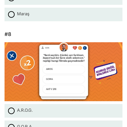
Maraş
#8
A.R.O.G.
G.O.R.A