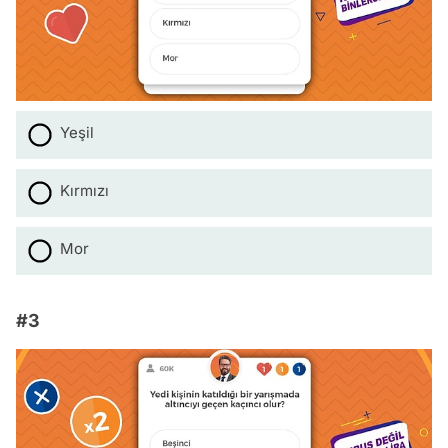
Yeşil
Kırmızı
Mor
#3