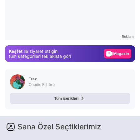
Video
Test
Gündem
Reklam
Magazin
Keşfet
ile ziyaret ettiğin
Video
tüm kategorileri tek akışta gör!
Test
Trex
Onedio Editörü
Tüm içerikleri
Sana Özel Seçtiklerimiz