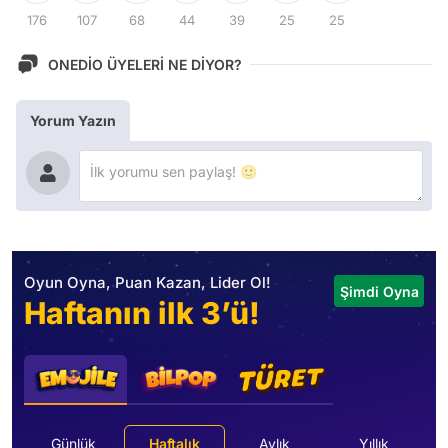
176
107
68
44
39
25
25
ONEDİO ÜYELERİ NE DİYOR?
Yorum Yazın
Oyun Oyna, Puan Kazan, Lider Ol!
Şimdi Oyna
Haftanın ilk 3’ü!
Günlük
Haftalık
Aylık
Yıllık