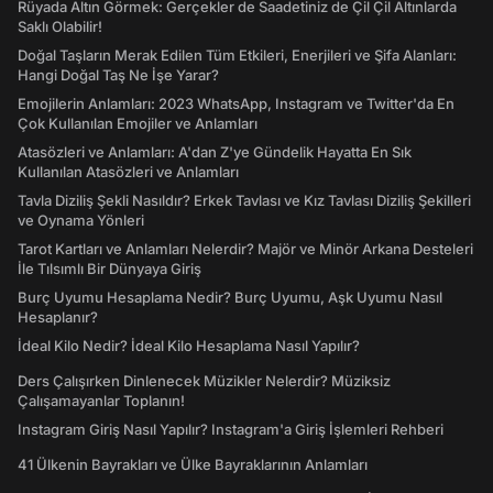
Rüyada Altın Görmek: Gerçekler de Saadetiniz de Çil Çil Altınlarda
Saklı Olabilir!
Doğal Taşların Merak Edilen Tüm Etkileri, Enerjileri ve Şifa Alanları:
Hangi Doğal Taş Ne İşe Yarar?
Emojilerin Anlamları: 2023 WhatsApp, Instagram ve Twitter'da En
Çok Kullanılan Emojiler ve Anlamları
Atasözleri ve Anlamları: A'dan Z'ye Gündelik Hayatta En Sık
Kullanılan Atasözleri ve Anlamları
Tavla Diziliş Şekli Nasıldır? Erkek Tavlası ve Kız Tavlası Diziliş Şekilleri
ve Oynama Yönleri
Tarot Kartları ve Anlamları Nelerdir? Majör ve Minör Arkana Desteleri
İle Tılsımlı Bir Dünyaya Giriş
Burç Uyumu Hesaplama Nedir? Burç Uyumu, Aşk Uyumu Nasıl
Hesaplanır?
İdeal Kilo Nedir? İdeal Kilo Hesaplama Nasıl Yapılır?
Ders Çalışırken Dinlenecek Müzikler Nelerdir? Müziksiz
Çalışamayanlar Toplanın!
Instagram Giriş Nasıl Yapılır? Instagram'a Giriş İşlemleri Rehberi
41 Ülkenin Bayrakları ve Ülke Bayraklarının Anlamları