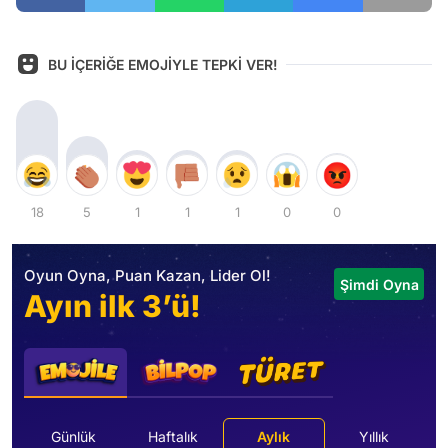
BU İÇERİĞE EMOJİYLE TEPKİ VER!
18
5
1
1
1
0
0
Oyun Oyna, Puan Kazan, Lider Ol!
Şimdi Oyna
Ayın ilk 3’ü!
Günlük
Haftalık
Aylık
Yıllık