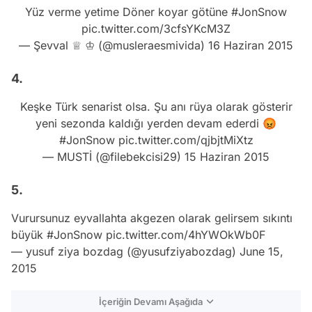
Yüz verme yetime Döner koyar götüne
#JonSnow
pic.twitter.com/3cfsYKcM3Z
— Şevval ♕ ♔ (@musleraesmivida)
16 Haziran 2015
4.
Keşke Türk senarist olsa. Şu anı rüya olarak gösterir
yeni sezonda kaldığı yerden devam ederdi 😡
#JonSnow
pic.twitter.com/qjbjtMiXtz
— MUSTİ (@filebekcisi29)
15 Haziran 2015
5.
Vurursunuz eyvallahta akgezen olarak gelirsem sıkıntı
büyük
#JonSnow
pic.twitter.com/4hYWOkWb0F
— yusuf ziya bozdag (@yusufziyabozdag)
June 15,
2015
İçeriğin Devamı Aşağıda