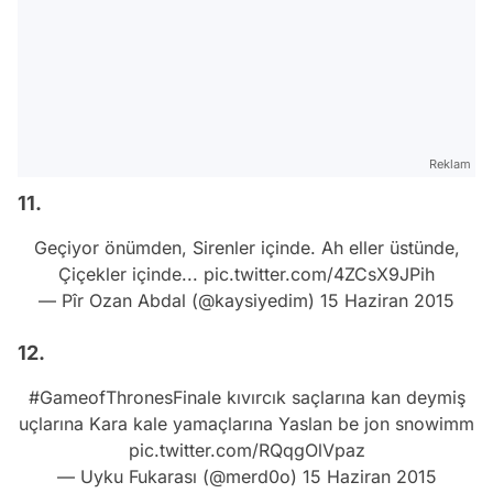
Reklam
11.
Geçiyor önümden, Sirenler içinde. Ah eller üstünde,
Çiçekler içinde...
pic.twitter.com/4ZCsX9JPih
— Pîr Ozan Abdal (@kaysiyedim)
15 Haziran 2015
12.
#GameofThronesFinale
kıvırcık saçlarına kan deymiş
uçlarına Kara kale yamaçlarına Yaslan be jon snowimm
pic.twitter.com/RQqgOlVpaz
— Uyku Fukarası (@merd0o)
15 Haziran 2015