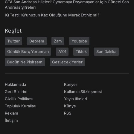
GTA San Andreas Hileleri! Oynamaya Doyamayanlar İçin Güncel San
Andreas Şifreleri
IQ Testi: IQ'unuzun Kaç Olduğunu Merak Ettiniz mi?
Keşfet
Twitter
Deprem
Zam
Youtube
Günlük Burç Yorumları
A101
Tiktok
Son Dakika
Bugün Ne Pişirsem
Gezilecek Yerler
Hakkımızda
Kariyer
Geri Bildirim
Kullanıcı Sözleşmesi
Gizlilik Politikası
Yayın İlkeleri
Topluluk Kuralları
Künye
Reklam
RSS
İletişim