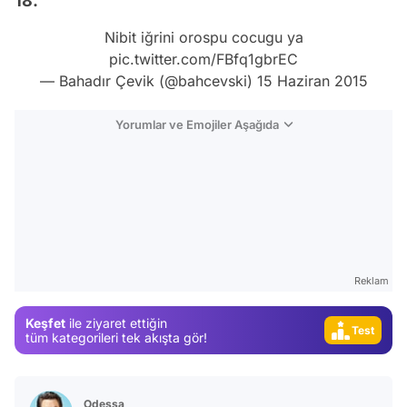
18.
Nibit iğrini orospu cocugu ya
pic.twitter.com/FBfq1gbrEC
— Bahadır Çevik (@bahcevski)
15 Haziran 2015
Yorumlar ve Emojiler Aşağıda
Video
Reklam
Test
Keşfet
ile ziyaret ettiğin
Gündem
tüm kategorileri tek akışta gör!
Magazin
Video
Odessa