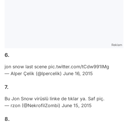
Reklam
6.
jon snow last scene
pic.twitter.com/tCdw991IMg
— Alper Çelik (@lpercelik)
June 16, 2015
7.
Bu Jon Snow virüslü linke de tıklar ya. Saf piç.
— rzon (@NekrofilZombi)
June 15, 2015
8.