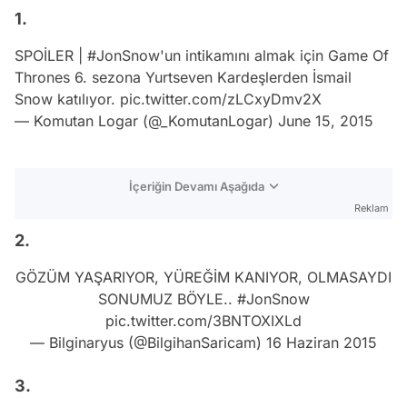
1.
SPOİLER |
#JonSnow
'un intikamını almak için Game Of
Thrones 6. sezona Yurtseven Kardeşlerden İsmail
Snow katılıyor.
pic.twitter.com/zLCxyDmv2X
— Komutan Logar (@_KomutanLogar)
June 15, 2015
İçeriğin Devamı Aşağıda
Reklam
2.
GÖZÜM YAŞARIYOR, YÜREĞİM KANIYOR, OLMASAYDI
SONUMUZ BÖYLE..
#JonSnow
pic.twitter.com/3BNTOXIXLd
— Bilginaryus (@BilgihanSaricam)
16 Haziran 2015
3.