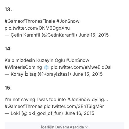
13.
#GameofThronesFinale
#JonSnow
pic.twitter.com/ONM6DgxXnu
— Çetin Karanfil (@CetinKaranfil)
June 15, 2015
14.
Kalbimizdesin Kuzeyin Oğlu
#JonSnow
#WinterIsComing
❄️
pic.twitter.com/eMweEiqQsl
— Koray İzitaş (@Korayizitas1)
June 15, 2015
15.
I'm not saying I was too into
#JonSnow
dying...
#GameofThrones
pic.twitter.com/3EhT6igMRr
— Loki (@loki_god_of_fun)
June 16, 2015
İçeriğin Devamı Aşağıda