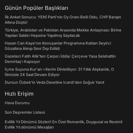
Günün Popüler Başlıkları
İlk Anket Sonucu: YENİ Parti'nin Oy Oranı Belli Oldu, CHP Barajın
Altına Düştü!
Türkiye, Arabistan ve Pakistan Arasında Mekke Anlaşması: Birine
Yapılan Saldırı Hepsine Yapılmış Sayılacak
Hasan Can Kaya’nın Konuşanlar Programına Katılan Seyirci
Gözaltına Alınıp Sınır Dışı Edildi
Gazeteci Fatih Atik'ten Çarpıcı İddia: Çerçeve Yasa Selahattin
Demirtaş'ı Kapsıyor
İçme Suyuna Kur'an-ı Kerim Dinletiliyor: 31 Yıllık Alışkanlık, O
İlimizde 24 Saat Devam Ediyor
Dursun Özbek'in Veda Davetine Icardi'den Soğuk Yanıt
Hızlı Erişim
Hava Durumu
Son Depremler Listesi
Evlilik Yıl Dönümü Sözleri! En Özel Romantik, Duygusal ve Resimli
Evlilik Yıl dönümü Mesajları