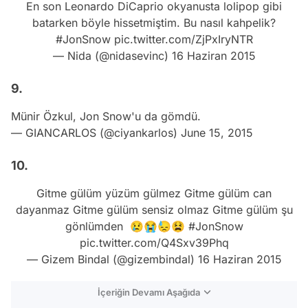
En son Leonardo DiCaprio okyanusta lolipop gibi
batarken böyle hissetmiştim. Bu nasıl kahpelik?
#JonSnow
pic.twitter.com/ZjPxIryNTR
— Nida (@nidasevinc)
16 Haziran 2015
9.
Münir Özkul, Jon Snow'u da gömdü.
— GIANCARLOS (@ciyankarlos)
June 15, 2015
10.
Gitme gülüm yüzüm gülmez Gitme gülüm can
dayanmaz Gitme gülüm sensiz olmaz Gitme gülüm şu
gönlümden 😢😭😓😫
#JonSnow
pic.twitter.com/Q4Sxv39Phq
— Gizem Bindal (@gizembindal)
16 Haziran 2015
İçeriğin Devamı Aşağıda