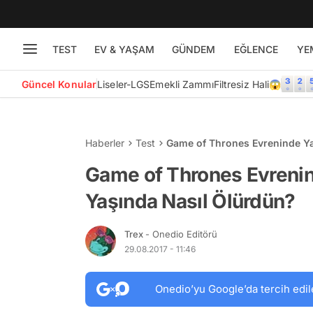
TEST
EV & YAŞAM
GÜNDEM
EĞLENCE
YE
Güncel Konular
Liseler-LGS
Emekli Zammı
Filtresiz Hali😱
Haberler
Test
Game of Thrones Evreninde Ya
Game of Thrones Evreni
Yaşında Nasıl Ölürdün?
Trex
- Onedio Editörü
29.08.2017 - 11:46
Onedio’yu Google’da tercih edil