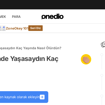
MEK
PARA
ZoneOkey 101
Seri Diz
şasaydın Kaç Yaşında Nasıl Ölürdün?
nde Yaşasaydın Kaç
en kaynak olarak ekleyin