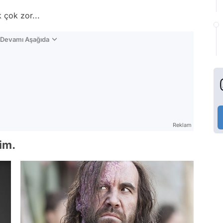
 çok zor...
n Devamı Aşağıda
Reklam
lim.