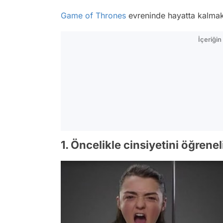
Game of Thrones
evreninde hayatta kalmak
İçeriği
1. Öncelikle cinsiyetini öğrene