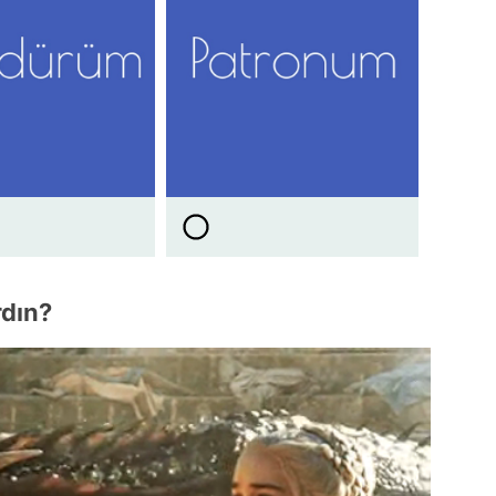
rdın?