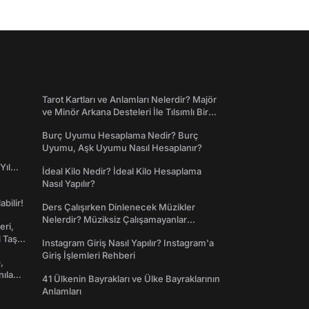
Tarot Kartları ve Anlamları Nelerdir? Majör
ve Minör Arkana Desteleri İle Tılsımlı Bir
Dünyaya Giriş
Burç Uyumu Hesaplama Nedir? Burç
Uyumu, Aşk Uyumu Nasıl Hesaplanır?
Yıl
İdeal Kilo Nedir? İdeal Kilo Hesaplama
Nasıl Yapılır?
abilir!
Ders Çalışırken Dinlenecek Müzikler
Nelerdir? Müziksiz Çalışamayanlar
eri,
Toplanın!
l Taş
Instagram Giriş Nasıl Yapılır? Instagram'a
Giriş İşlemleri Rehberi
,
nılan
41 Ülkenin Bayrakları ve Ülke Bayraklarının
Anlamları