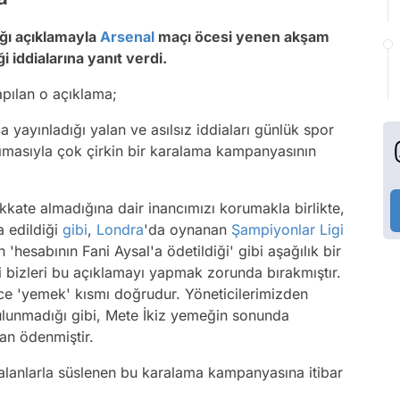
ğı açıklamayla
Arsenal
maçı öcesi yenen akşam
 iddialarına yanıt verdi.
yapılan o açıklama;
a yayınladığı yalan ve asılsız iddiaları günlük spor
ımasıyla çok çirkin bir karalama kampanyasının
kkate almadığına dair inancımızı korumakla birlikte,
a edildiği
gibi
,
Londra
'da oynanan
Şampiyonlar Ligi
hesabının Fani Aysal'a ödetildiği' gibi aşağılık bir
 bizleri bu açıklamayı yapmak zorunda bırakmıştır.
ece 'yemek' kısmı doğrudur. Yöneticilerimizden
unmadığı gibi, Mete İkiz yemeğin sonunda
dan ödenmiştir.
 yalanlarla süslenen bu karalama kampanyasına itibar