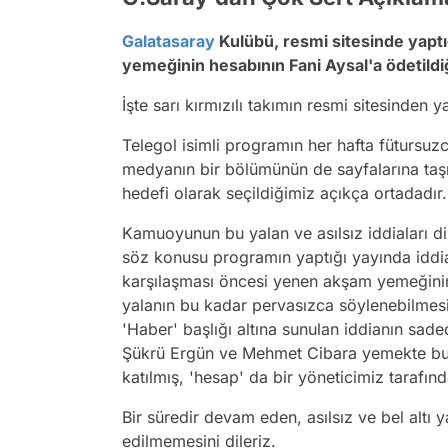
Galatasaray
Kulübü, resmi sitesinde yaptı
yemeğinin hesabının Fani Aysal'a ödetildiği
İşte sarı kırmızılı takımın resmi sitesinden 
Telegol isimli programın her hafta fütursuzc
medyanın bir bölümünün de sayfalarına taş
hedefi olarak seçildiğimiz açıkça ortadadır.
Kamuoyunun bu yalan ve asılsız iddiaları di
söz konusu programın yaptığı yayında iddi
karşılaşması öncesi yenen akşam yemeğinin '
yalanın bu kadar pervasızca söylenebilmesi
'Haber' başlığı altına sunulan iddianın sad
Şükrü Ergün ve Mehmet Cibara yemekte bul
katılmış, 'hesap' da bir yöneticimiz tarafın
Bir süredir devam eden, asılsız ve bel altı
edilmemesini dileriz.