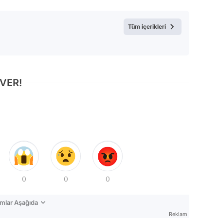
Test
Tüm içerikleri
 VER!
0
0
0
mlar Aşağıda
Reklam