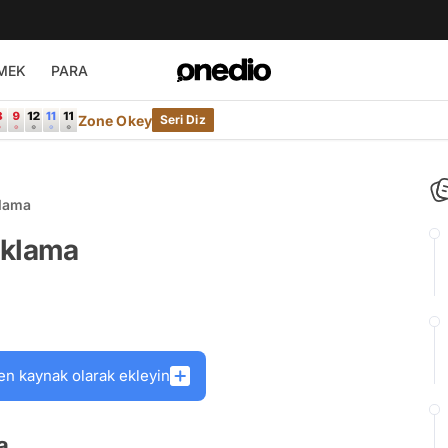
MEK
PARA
Zone Okey
Seri Diz
klama
ıklama
en kaynak olarak ekleyin
a