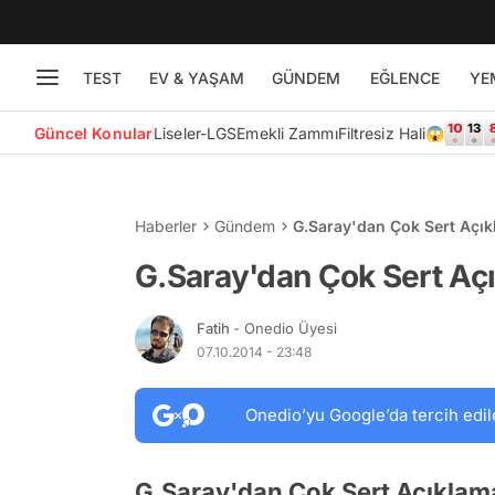
TEST
EV & YAŞAM
GÜNDEM
EĞLENCE
YE
Güncel Konular
Liseler-LGS
Emekli Zammı
Filtresiz Hali😱
Haberler
Gündem
G.Saray'dan Çok Sert Açı
G.Saray'dan Çok Sert Aç
Fatih
- Onedio Üyesi
07.10.2014 - 23:48
Onedio’yu Google’da tercih edil
G.Saray'dan Çok Sert Açıklam