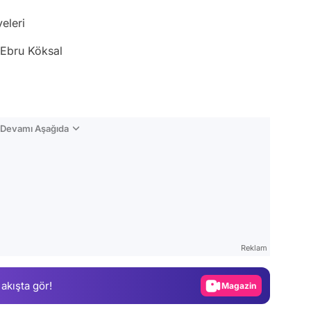
eleri
 Ebru Köksal
n Devamı Aşağıda
Video
Test
Reklam
Gündem
 akışta gör!
Magazin
Video