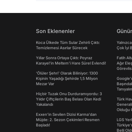
Son Eklenenler
Günün
Koca Ülkede Tüm Sular Zehirli Çıktı:
Yalnızca
Temizlemesi Asırlar Sürecek
Çok İyi B
Yıllar Sonra Ortaya Çıktı: Poyraz
Fatih Al
Karayel'in Meltem'i Hare Sürel Evlendi!
Ağır Ele
Görevlis
'Ölüler Şehri' Olarak Biliniyor: 1300
Kişinin Yaşadığı Şehirde 1,5 Milyon
Google'ı
Mezar Var
Başında
Tanıyalı
Hiçbir Tuzak Onu Durduramıyordu: 3
Yıldır Çiftçilerin Baş Belası Olan Kedi
Türk Hav
Yakalandı
Generali
Olduğu O
Exxen'in Sevilen Dizisi Karma'dan
Müjde: 2. Sezon Çekimleri Resmen
LGS Yerl
Başladı!
Türkiye'
Belli Ol