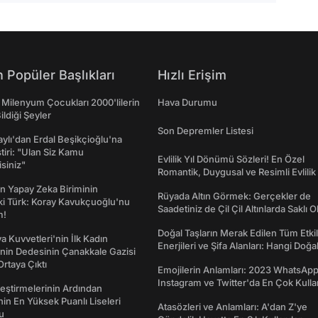
 Popüler Başlıkları
Hızlı Erişim
 Milenyum Çocukları 2000'lilerin
Hava Durumu
ildiği Şeyler
Son Depremler Listesi
taylı'dan Erdal Beşikçioğlu'na
ştiri: "Ulan Siz Kamu
Evlilik Yıl Dönümü Sözleri! En Özel
isiniz"
Romantik, Duygusal ve Resimli Evlilik 
dönümü Mesajları
n Yapay Zeka Biriminin
Rüyada Altın Görmek: Gerçekler de
ki Türk: Koray Kavukçuoğlu'nu
Saadetiniz de Çil Çil Altınlarda Saklı Ol
m!
Doğal Taşların Merak Edilen Tüm Etkil
a Kuvvetleri'nin İlk Kadın
Enerjileri ve Şifa Alanları: Hangi Doğa
nin Dedesinin Çanakkale Gazisi
Ne İşe Yarar?
rtaya Çıktı
Emojilerin Anlamları: 2023 WhatsApp
Instagram ve Twitter'da En Çok Kulla
eştirmelerinin Ardından
Emojiler ve Anlamları
nin En Yüksek Puanlı Liseleri
Atasözleri ve Anlamları: A'dan Z'ye
du