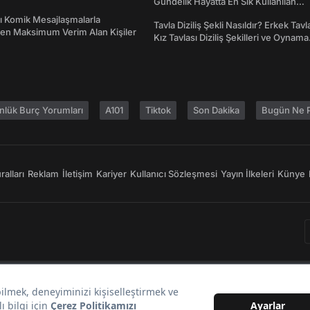
Gündelik Hayatta En Sık Kullanılan
Atasözleri ve Anlamları
rı Komik Mesajlaşmalarla
Tavla Diziliş Şekli Nasıldır? Erkek Tavl
den Maksimum Verim Alan Kişiler
Kız Tavlası Diziliş Şekilleri ve Oynama
Yönleri
nlük Burç Yorumları
A101
Tiktok
Son Dakika
Bugün Ne P
alları
Reklam
İletişim
Kariyer
Kullanıcı Sözleşmesi
Yayın İlkeleri
Künye
Bir
markasıdır.