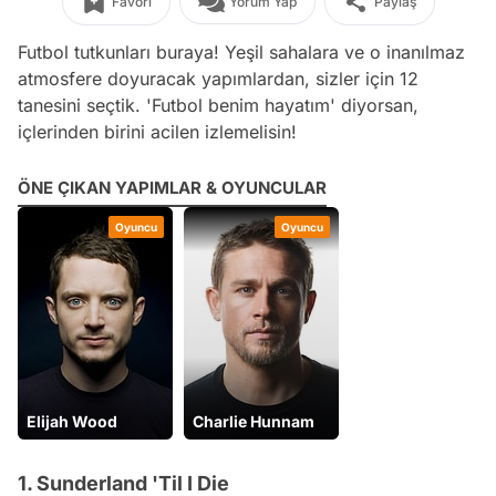
Favori
Yorum Yap
Paylaş
Futbol tutkunları buraya! Yeşil sahalara ve o inanılmaz
atmosfere doyuracak yapımlardan, sizler için 12
tanesini seçtik. 'Futbol benim hayatım' diyorsan,
içlerinden birini acilen izlemelisin!
ÖNE ÇIKAN YAPIMLAR & OYUNCULAR
Oyuncu
Oyuncu
Elijah Wood
Charlie Hunnam
1. Sunderland 'Til I Die