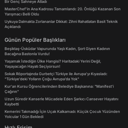
Bir Genç Sahneye Atladı
MasterChef’in Ana Kadrosu Tamamlandı: 20. Önlüğü Kazanan Son
Yarışmacı Belli Oldu
Uykuya Dalmakta Zorlananlar Dikkat: Zihni Rahatlatan Basit Teknik
Açıklandı
Günün Popüler Başlıkları
Beşiktaş-Üsküdar Vapurunda Yaşlı Kadın, Şort Giyen Kadının
Bacağına Bastonla Vurdu!
Yaşamak İstediğin Ülke Hangisi? Haritadaki Yerini Değil,
Yaşayacağın Hayatı Seçiyorsun!
Sokak Röportajında Gurbetçi Türkiye ile Avrupa'yı Kıyasladı:
"Türkiye’deki Yolların Çoğu Avrupa’da Yok"
Kur'an Kursu Öğrencilerinden Belediye Başkanına: "Manifest’i
Çağırın"
Uzun Süredir Kanserle Mücadele Eden Şarkıcı Cansever Hayatını
Kaybetti
Kemerini Takmadığı İçin Uçak Kalkamadı: Küçük Çocuk Yüzünden
Yolcular 1 Gün Bekledi
Hızlı Erişim