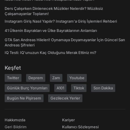
Ders Çalışırken Dinlenecek Müzikler Nelerdir? Müziksiz
Çalışamayanlar Toplanın!
Instagram Giriş Nasıl Yapılır? Instagram'a Giriş İşlemleri Rehberi
41 Ülkenin Bayrakları ve Ülke Bayraklarının Anlamları
GTA San Andreas Hileleri! Oynamaya Doyamayanlar İçin Güncel San
Andreas Şifreleri
IQ Testi: IQ'unuzun Kaç Olduğunu Merak Ettiniz mi?
Keşfet
Twitter
Deprem
Zam
Youtube
Günlük Burç Yorumları
A101
Tiktok
Son Dakika
Bugün Ne Pişirsem
Gezilecek Yerler
Hakkımızda
Kariyer
Geri Bildirim
Kullanıcı Sözleşmesi