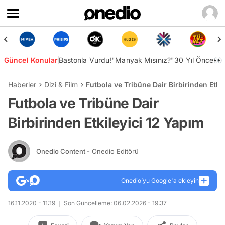
Güncel Konular
Bastonla Vurdu!
"Manyak Mısınız?"
30 Yıl Önce👀
Haberler
Dizi & Film
Futbola ve Tribüne Dair Birbirinden Etki
Futbola ve Tribüne Dair
Birbirinden Etkileyici 12 Yapım
Onedio Content
- Onedio Editörü
Onedio’yu Google'a ekleyin
16.11.2020 - 11:19
Son Güncelleme: 06.02.2026 - 19:37