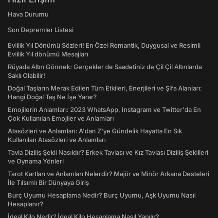
Hava Durumu
Son Depremler Listesi
Evlilik Yıl Dönümü Sözleri! En Özel Romantik, Duygusal ve Resimli
Evlilik Yıl dönümü Mesajları
Rüyada Altın Görmek: Gerçekler de Saadetiniz de Çil Çil Altınlarda
Saklı Olabilir!
Doğal Taşların Merak Edilen Tüm Etkileri, Enerjileri ve Şifa Alanları:
Hangi Doğal Taş Ne İşe Yarar?
Emojilerin Anlamları: 2023 WhatsApp, Instagram ve Twitter'da En
Çok Kullanılan Emojiler ve Anlamları
Atasözleri ve Anlamları: A'dan Z'ye Gündelik Hayatta En Sık
Kullanılan Atasözleri ve Anlamları
Tavla Diziliş Şekli Nasıldır? Erkek Tavlası ve Kız Tavlası Diziliş Şekilleri
ve Oynama Yönleri
Tarot Kartları ve Anlamları Nelerdir? Majör ve Minör Arkana Desteleri
İle Tılsımlı Bir Dünyaya Giriş
Burç Uyumu Hesaplama Nedir? Burç Uyumu, Aşk Uyumu Nasıl
Hesaplanır?
İdeal Kilo Nedir? İdeal Kilo Hesaplama Nasıl Yapılır?