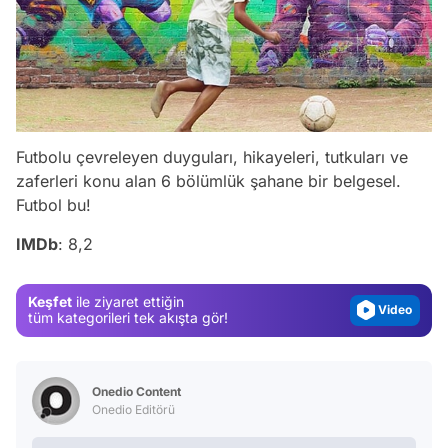
Futbolu çevreleyen duyguları, hikayeleri, tutkuları ve
Video
zaferleri konu alan 6 bölümlük şahane bir belgesel.
Futbol bu!
Test
IMDb
: 8,2
Gündem
Magazin
Keşfet
ile ziyaret ettiğin
Video
tüm kategorileri tek akışta gör!
Test
Onedio Content
Onedio Editörü