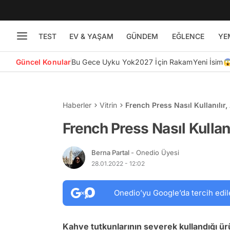
TEST
EV & YAŞAM
GÜNDEM
EĞLENCE
YE
Güncel Konular
Bu Gece Uyku Yok
2027 İçin Rakam
Yeni İsim
Haberler
Vitrin
French Press Nasıl Kullanılır,
French Press Nasıl Kullanı
Berna Partal
- Onedio Üyesi
28.01.2022 - 12:02
Onedio’yu Google’da tercih edil
Kahve tutkunlarının severek kullandığı ürü