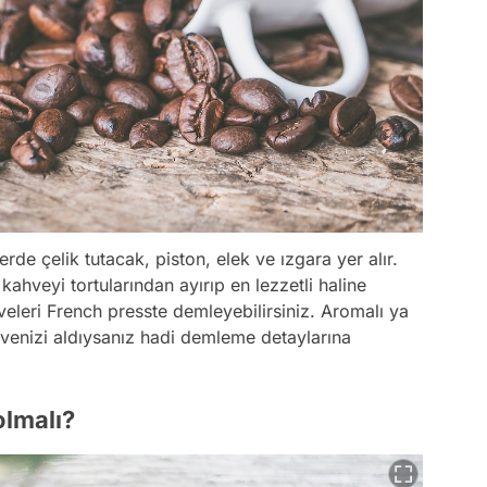
rde çelik tutacak, piston, elek ve ızgara yer alır.
hveyi tortularından ayırıp en lezzetli haline
hveleri French presste demleyebilirsiniz. Aromalı ya
hvenizi aldıysanız hadi demleme detaylarına
olmalı?