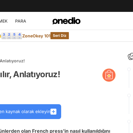
MEK
PARA

ZoneOkey 101
Seri Diz
 Anlatıyoruz!
lır, Anlatıyoruz!
en kaynak olarak ekleyin
nlerden olan French press'in nasıl kullanıldığını